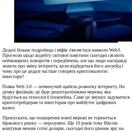
Дедалі більше подробиць і міфів з'являється навколо Web3.
Прогнози щодо апдейту світової павутини сьогодні сягають
неймовірних поворотів і передбачень, але що люди насправді
знають про зміну інтернету, коли відбудеться його апгрейд і
чому про це дедалі частіше говорять криптовалютні
інвестори?
Поява Web 3.0 — неминучий щабель розвитку інтернету. На
думку фахівців, це буде децентралізована мережа, яка
будується на технології блокчейна. Саме це змушує задуматися
криптотрейдерам та інвесторам про майбутнє цифрових
валют.
Припускати, що поширення нової мережі не торкнеться
біржового ринку — нерозумно. Ще 10 років тому Bitcoin
коштував менше сотні доларів, сьогодні його цінник зріс на