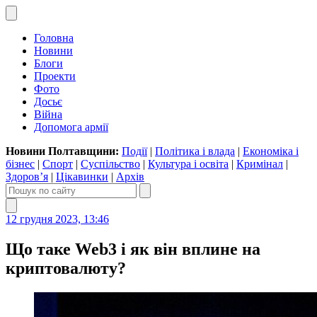
Головна
Новини
Блоги
Проекти
Фото
Досьє
Війна
Допомога армії
Новини Полтавщини:
Події
|
Політика і влада
|
Економіка і
бізнес
|
Спорт
|
Суспільство
|
Культура і освіта
|
Кримінал
|
Здоров’я
|
Цікавинки
|
Архів
12 грудня 2023, 13:46
Що таке Web3 і як він вплине на
криптовалюту?