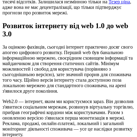
тисячі відсотків. Залишилася незмінною тільки на
Тезер ціна
,
адже вона не має децентралізації, що тільки підтверджує
прогнози про розвиток мережі.
Розвиток інтернету від web 1.0 до web
3.0
За оцінкою фахівців, сьогодні інтернет практично досяг свого
апогею цифрового розвитку. Перший web був банальною
інформаційною мережею, своєрідним сховищем інформації та
майданчиком для створення статичних сайтів. Мінімум
можливостей і свобод для користувача (порівняно з
сьогоднішньою версією), зате значний прорив для споживача
того часу. Щойно версія інтернету стала доступною поза
локальною мережею для стандартного споживача, на арені
з'явилося друге покоління.
Web2.0 — інтернет, яким ми користуємося зараз. Він дозволив
з'явитися соціальним мережам, розвинув віртуальну торгівлю,
прибрав географічні кордони між користувачами. Разом з
оновленою версією з'явилася перша монетизація в мережі.
Реклама, продажі, онлайн-платежі, локальний і загальний
моніторинг діяльності споживача — усе це наслідки розвитку
інтернету.