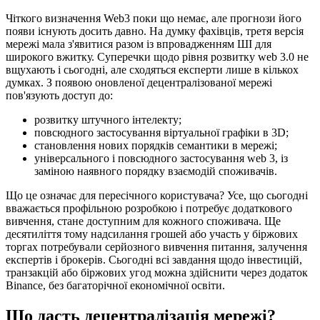
Чіткого визначення Web3 поки що немає, але прогнози його
появи існують досить давно. На думку фахівців, третя версія
мережі мала з'явитися разом із впровадженням ШІ для
широкого вжитку. Суперечки щодо рівня розвитку web 3.0 не
вщухають і сьогодні, але сходяться експерти лише в кількох
думках. З появою оновленої децентралізованої мережі
пов'язують доступ до:
розвитку штучного інтелекту;
повсюдного застосування віртуальної графіки в 3D;
становлення нових порядків семантики в мережі;
універсального і повсюдного застосування web 3, із
заміною наявного порядку взаємодій споживачів.
Що це означає для пересічного користувача? Усе, що сьогодні
вважається профільною розробкою і потребує додаткового
вивчення, стане доступним для кожного споживача. Ще
десятиліття тому надсилання грошей або участь у біржових
торгах потребували серйозного вивчення питання, залучення
експертів і брокерів. Сьогодні всі завдання щодо інвестицій,
транзакцій або біржових угод можна здійснити через додаток
Binance, без багаторічної економічної освіти.
Що дасть децентралізація мережі?