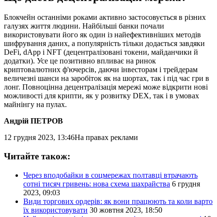
Блокчейн останніми роками активно застосовується в різних
галузях життя людини. Найбільші банки почали
використовувати його як один із найефективніших методів
шифрування даних, а популярність тільки додається завдяки
DeFi, dApp і NFT (децентралізовані токени, майданчики й
додатки). Усе це позитивно впливає на ринок
криптовалютних ф'ючерсів, даючи інвесторам і трейдерам
величезні шанси на заробіток як на шортах, так і під час гри в
лонг. Повноцінна децентралізація мережі може відкрити нові
можливості для крипти, як у розвитку DEX, так і в умовах
майнінгу на пулах.
Андрій ПЕТРОВ
12 грудня 2023, 13:46
На правах реклами
Читайте також:
Через вподобайки в соцмережах полтавці втрачають
сотні тисяч гривень: нова схема шахрайства
6 грудня
2023, 09:03
Види торгових ордерів: як вони працюють та коли варто
їх використовувати
30 жовтня 2023, 18:50