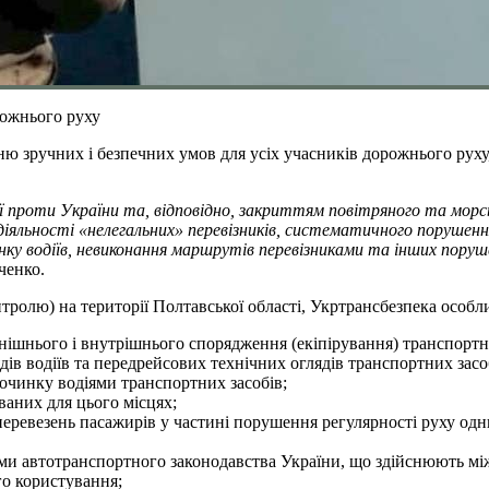
рожнього руху
 зручних і безпечних умов для усіх учасників дорожнього руху,
ії проти України та, відповідно, закриттям повітряного та мор
діяльності «нелегальних» перевізників, систематичного поруше
ку водіїв, невиконання маршрутів перевізниками та інших поруш
ченко.
тролю) на території Полтавської області, Укртрансбезпека особл
овнішнього і внутрішнього спорядження (екіпірування) транспорт
в водіїв та передрейсових технічних оглядів транспортних засо
чинку водіями транспортних засобів;
ваних для цього місцях;
перевезень пасажирів у частині порушення регулярності руху о
 автотранспортного законодавства України, що здійснюють міжн
о користування;