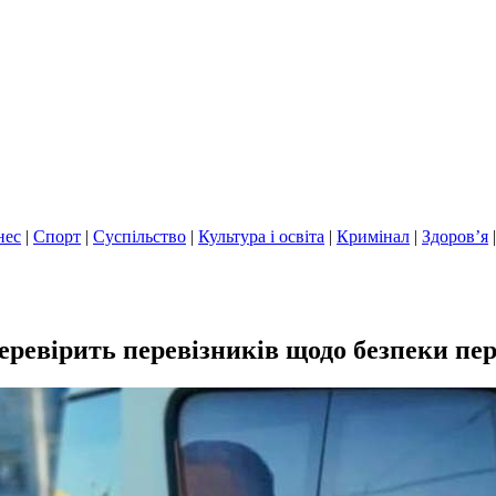
нес
|
Спорт
|
Суспільство
|
Культура і освіта
|
Кримінал
|
Здоров’я
перевірить перевізників щодо безпеки пе