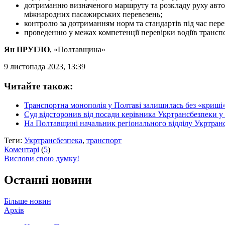
дотриманню визначеного маршруту та розкладу руху автоб
міжнародних пасажирських перевезень;
контролю за дотриманням норм та стандартів під час пере
проведенню у межах компетенції перевірки водіїв транспо
Ян ПРУГЛО
, «Полтавщина»
9 листопада 2023, 13:39
Читайте також:
Транспортна монополія у Полтаві залишилась без «криші
Суд відсторонив від посади керівника Укртрансбезпеки у
На Полтавщині начальник регіонального відділу Укртранс
Теги:
Укртрансбезпека
,
транспорт
Коментарі
(
5
)
Вислови свою думку!
Останні новини
Більше новин
Архів