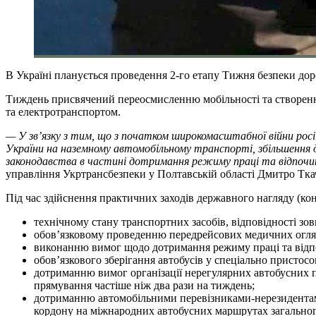
В Україні планується проведення 2-го етапу Тижня безпеки до
Тиждень присвячений переосмисленню мобільності та створенню
та електротранспортом.
— У зв’язку з тим, що з початком широкомасштабної війни рос
України на наземному автомобільному транспорті, збільшення 
законодавства в частині дотримання режиму праці та відпочин
управління Укртрансбезпеки у Полтавській області Дмитро Тка
Під час здійснення практичних заходів державного нагляду (кон
технічному стану транспортних засобів, відповідності з
обов’язковому проведенню передрейсових медичних огляді
виконанню вимог щодо дотримання режиму праці та відпо
обов’язкового зберігання автобусів у спеціально пристосо
дотриманню вимог організації нерегулярних автобусних 
прямування частіше ніж два рази на тиждень;
дотриманню автомобільними перевізниками-нерезидентами
кордону на міжнародних автобусних маршрутах загальног