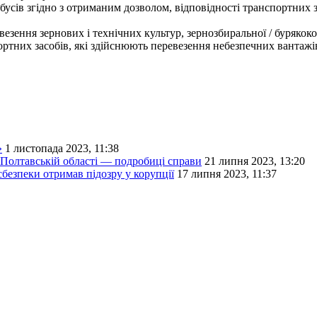
усів згідно з отриманим дозволом, відповідності транспортних з
везення зернових і технічних культур, зернозбиральної / буряко
ртних засобів, які здійснюють перевезення небезпечних вантажі
»
1 листопада 2023, 11:38
 Полтавській області — подробиці справи
21 липня 2023, 13:20
безпеки отримав підозру у корупції
17 липня 2023, 11:37