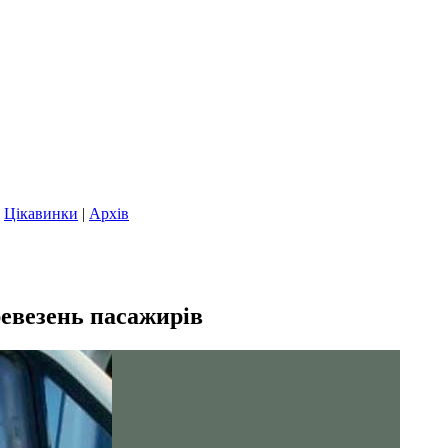
|
Цікавинки
|
Архів
ревезень пасажирів