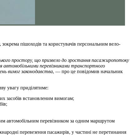
 зокрема пішоходів та користувачів персональним вело-
ського простору, що призвело до зростання пасажиропотоку
ння автомобільними перевізниками транспортного
ень вимог законодавства
, — про це повідомив начальник
иву увагу приділятиме:
них засобів встановленим вимогам;
бів;
дним автомобільним перевізником за одним маршрутом
ародні перевезення пасажирів, у частині не перетинання