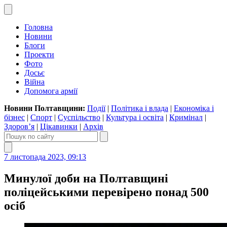
Головна
Новини
Блоги
Проекти
Фото
Досьє
Війна
Допомога армії
Новини Полтавщини:
Події
|
Політика і влада
|
Економіка і
бізнес
|
Спорт
|
Суспільство
|
Культура і освіта
|
Кримінал
|
Здоров’я
|
Цікавинки
|
Архів
7 листопада 2023, 09:13
Минулої доби на Полтавщині
поліцейськими перевірено понад 500
осіб