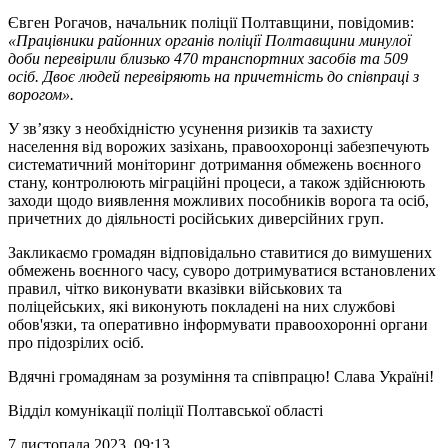
Євген Рогачов, начальник поліції Полтавщини, повідомив:
«Працівники районних органів поліції Полтавщини минулої
доби перевірили близько 470 транспортних засобів та 509
осіб. Двоє людей перевіряють на причетність до співпраці з
ворогом».
У зв’язку з необхідністю усунення ризиків та захисту
населення від ворожих зазіхань, правоохоронці забезпечують
систематичний моніторинг дотримання обмежень воєнного
стану, контролюють міграційні процеси, а також здійснюють
заходи щодо виявлення можливих пособників ворога та осіб,
причетних до діяльності російських диверсійних груп.
Закликаємо громадян відповідально ставитися до вимушених
обмежень воєнного часу, суворо дотримуватися встановлених
правил, чітко виконувати вказівки військових та
поліцейських, які виконують покладені на них службові
обов'язки, та оперативно інформувати правоохоронні органи
про підозрілих осіб.
Вдячні громадянам за розуміння та співпрацю! Слава Україні!
Відділ комунікації поліції Полтавської області
7 листопада 2023, 09:13