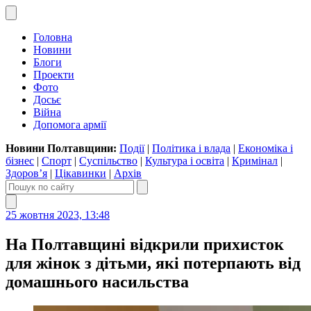
Головна
Новини
Блоги
Проекти
Фото
Досьє
Війна
Допомога армії
Новини Полтавщини:
Події
|
Політика і влада
|
Економіка і
бізнес
|
Спорт
|
Суспільство
|
Культура і освіта
|
Кримінал
|
Здоров’я
|
Цікавинки
|
Архів
25 жовтня 2023, 13:48
На Полтавщині відкрили прихисток
для жінок з дітьми, які потерпають від
домашнього насильства