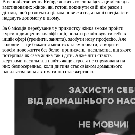
В основі створення Refuge лежить головна ідея - це місце для
вмотивованих жінок, які готові покинути свій дім разом з
дітьми, щоб розпочати цілком нове життя, а наші спеціалісти
нададуть допомогу в цьому.
За 6 місяців перебування у прихистку жінка зможе пройти
курси підвищення кваліфікації, почати реалізовувати себе в
іншій сфері (тренінги, заняття), здобути нову професію. Але
головне — це бажання мінятись та змінювати, створити
зовсім нове життя без болю, принижень, насильства, від якого
потерпала як сама жінка так і діти. Адже діти стають
жертвами насильства навіть якщо агресія не спрямована на
них безпосередньо, коли дитина стає свідком домашнього
насильства вона автоматично стає жертвою.