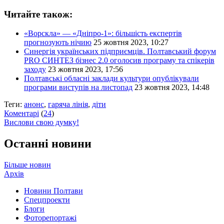
Читайте також:
«Ворскла» — «Дніпро-1»: більшість експертів
прогнозують нічию
25 жовтня 2023, 10:27
Синергія українських підприємців. Полтавський форум
PRO СИНТЕЗ бізнес 2.0 оголосив програму та спікерів
заходу
23 жовтня 2023, 17:56
Полтавські обласні заклади культури опублікували
програми виступів на листопад
23 жовтня 2023, 14:48
Теги:
анонс
,
гаряча лінія
,
діти
Коментарі
(
24
)
Вислови свою думку!
Останні новини
Більше новин
Архів
Новини Полтави
Спецпроекти
Блоги
Фоторепортажі