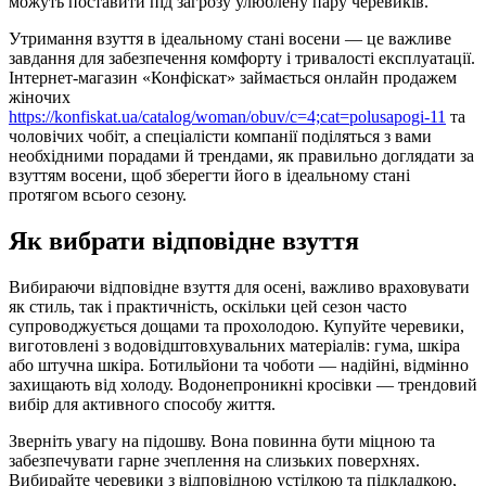
можуть поставити під загрозу улюблену пару черевиків.
Утримання взуття в ідеальному стані восени — це важливе
завдання для забезпечення комфорту і тривалості експлуатації.
Інтернет-магазин «Конфіскат» займається онлайн продажем
жіночих
https://konfiskat.ua/catalog/woman/obuv/c=4;cat=polusapogi-11
та
чоловічих чобіт, а спеціалісти компанії поділяться з вами
необхідними порадами й трендами, як правильно доглядати за
взуттям восени, щоб зберегти його в ідеальному стані
протягом всього сезону.
Як вибрати відповідне взуття
Вибираючи відповідне взуття для осені, важливо враховувати
як стиль, так і практичність, оскільки цей сезон часто
супроводжується дощами та прохолодою. Купуйте черевики,
виготовлені з водовідштовхувальних матеріалів: гума, шкіра
або штучна шкіра. Ботильйони та чоботи — надійні, відмінно
захищають від холоду. Водонепроникні кросівки — трендовий
вибір для активного способу життя.
Зверніть увагу на підошву. Вона повинна бути міцною та
забезпечувати гарне зчеплення на слизьких поверхнях.
Вибирайте черевики з відповідною устілкою та підкладкою,