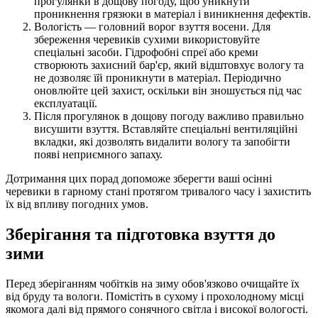
прогулянки в дощову погоду, щоб уникнути
проникнення грязюки в матеріал і виникнення дефектів.
Вологість — головний ворог взуття восени. Для
збереження черевиків сухими використовуйте
спеціальні засоби. Гідрофобні спреї або креми
створюють захисний бар'єр, який відштовхує вологу та
не дозволяє їй проникнути в матеріал. Періодично
оновлюйте цей захист, оскільки він зношується під час
експлуатації.
Після прогулянок в дощову погоду важливо правильно
висушити взуття. Вставляйте спеціальні вентиляційні
вкладки, які дозволять видалити вологу та запобігти
появі неприємного запаху.
Дотримання цих порад допоможе зберегти ваші осінні
черевики в гарному стані протягом тривалого часу і захистить
їх від впливу погодних умов.
Зберігання та підготовка взуття до
зими
Перед зберіганням чобітків на зиму обов'язково очищайте їх
від бруду та вологи. Помістіть в сухому і прохолодному місці
якомога далі від прямого сонячного світла і високої вологості.