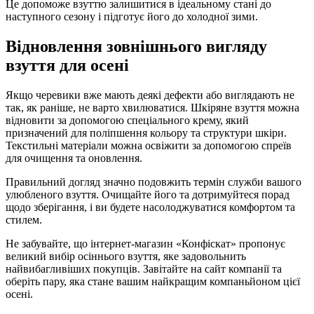
Це допоможе взуттю залишитися в ідеальному стані до
наступного сезону і підготує його до холодної зими.
Відновлення зовнішнього вигляду
взуття для осені
Якщо черевики вже мають деякі дефекти або виглядають не
так, як раніше, не варто хвилюватися. Шкіряне взуття можна
відновити за допомогою спеціального крему, який
призначений для поліпшення кольору та структури шкіри.
Текстильні матеріали можна освіжити за допомогою спреїв
для очищення та оновлення.
Правильний догляд значно подовжить термін служби вашого
улюбленого взуття. Очищайте його та дотримуйтеся порад
щодо зберігання, і ви будете насолоджуватися комфортом та
стилем.
Не забувайте, що інтернет-магазин «Конфіскат» пропонує
великий вибір осіннього взуття, яке задовольнить
найвибагливіших покупців. Завітайте на сайт компанії та
оберіть пару, яка стане вашим найкращим компаньйоном цієї
осені.