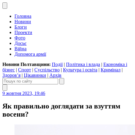
Головна
Новини
Блоги
Проекти
Фото
Досьє
Війна
Допомога армії
Новини Полтавщини:
Події
|
Політика і влада
|
Економіка і
бізнес
|
Спорт
|
Суспільство
|
Культура і освіта
|
Кримінал
|
Здоров’я
|
Цікавинки
|
Архів
9 жовтня 2023, 19:46
Як правильно доглядати за взуттям
восени?