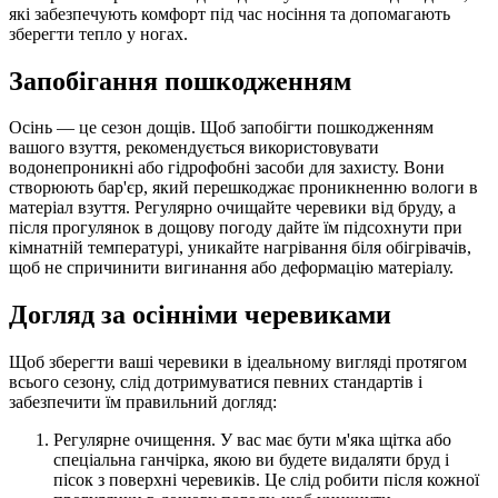
які забезпечують комфорт під час носіння та допомагають
зберегти тепло у ногах.
Запобігання пошкодженням
Осінь — це сезон дощів. Щоб запобігти пошкодженням
вашого взуття, рекомендується використовувати
водонепроникні або гідрофобні засоби для захисту. Вони
створюють бар'єр, який перешкоджає проникненню вологи в
матеріал взуття. Регулярно очищайте черевики від бруду, а
після прогулянок в дощову погоду дайте їм підсохнути при
кімнатній температурі, уникайте нагрівання біля обігрівачів,
щоб не спричинити вигинання або деформацію матеріалу.
Догляд за осінніми черевиками
Щоб зберегти ваші черевики в ідеальному вигляді протягом
всього сезону, слід дотримуватися певних стандартів і
забезпечити їм правильний догляд:
Регулярне очищення. У вас має бути м'яка щітка або
спеціальна ганчірка, якою ви будете видаляти бруд і
пісок з поверхні черевиків. Це слід робити після кожної