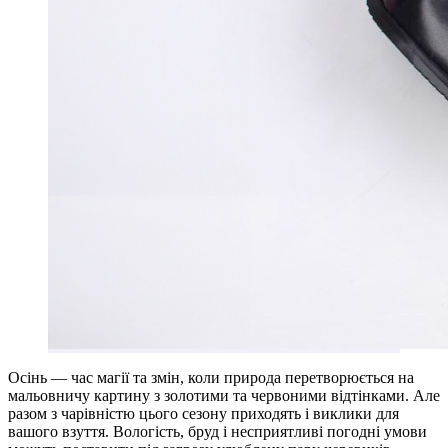
Осінь — час магії та змін, коли природа перетворюється на
мальовничу картину з золотими та червоними відтінками. Але
разом з чарівністю цього сезону приходять і виклики для
вашого взуття. Вологість, бруд і несприятливі погодні умови