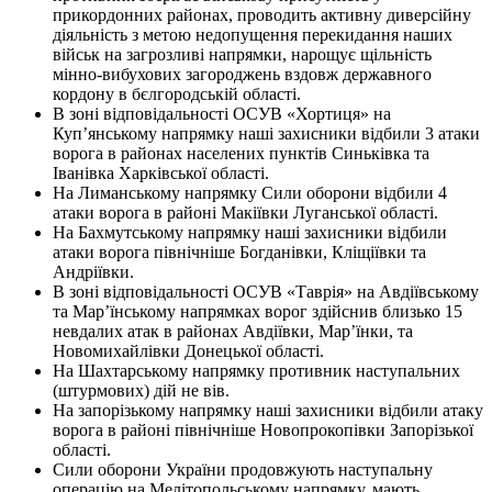
прикордонних районах, проводить активну диверсійну
діяльність з метою недопущення перекидання наших
військ на загрозливі напрямки, нарощує щільність
мінно-вибухових загороджень вздовж державного
кордону в бєлгородській області.
В зоні відповідальності ОСУВ «Хортиця» на
Куп’янському напрямку наші захисники відбили 3 атаки
ворога в районах населених пунктів Синьківка та
Іванівка Харківської області.
На Лиманському напрямку Сили оборони відбили 4
атаки ворога в районі Макіївки Луганської області.
На Бахмутському напрямку наші захисники відбили
атаки ворога північніше Богданівки, Кліщіївки та
Андріївки.
В зоні відповідальності ОСУВ «Таврія» на Авдіївському
та Мар’їнському напрямках ворог здійснив близько 15
невдалих атак в районах Авдіївки, Мар’їнки, та
Новомихайлівки Донецької області.
На Шахтарському напрямку противник наступальних
(штурмових) дій не вів.
На запорізькому напрямку наші захисники відбили атаку
ворога в районі північніше Новопрокопівки Запорізької
області.
Сили оборони України продовжують наступальну
операцію на Мелітопольському напрямку, мають