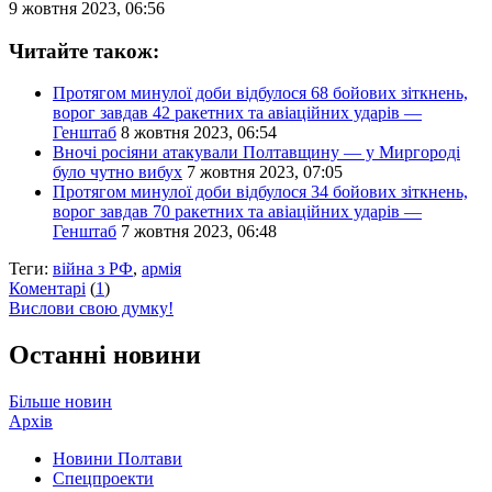
9 жовтня 2023, 06:56
Читайте також:
Протягом минулої доби відбулося 68 бойових зіткнень,
ворог завдав 42 ракетних та авіаційних ударів —
Генштаб
8 жовтня 2023, 06:54
Вночі росіяни атакували Полтавщину — у Миргороді
було чутно вибух
7 жовтня 2023, 07:05
Протягом минулої доби відбулося 34 бойових зіткнень,
ворог завдав 70 ракетних та авіаційних ударів —
Генштаб
7 жовтня 2023, 06:48
Теги:
війна з РФ
,
армія
Коментарі
(
1
)
Вислови свою думку!
Останні новини
Більше новин
Архів
Новини Полтави
Спецпроекти