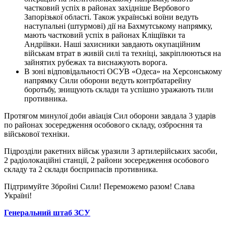
частковий успіх в районах західніше Вербового
Запорізької області. Також українські воїни ведуть
наступальні (штурмові) дії на Бахмутському напрямку,
мають частковий успіх в районах Кліщіївки та
Андріївки. Наші захисники завдають окупаційним
військам втрат в живій силі та техніці, закріплюються на
зайнятих рубежах та виснажують ворога.
В зоні відповідальності ОСУВ «Одеса» на Херсонському
напрямку Сили оборони ведуть контрбатарейну
боротьбу, знищують склади та успішно уражають тили
противника.
Протягом минулої доби авіація Сил оборони завдала 3 ударів
по районах зосередження особового складу, озброєння та
військової техніки.
Підрозділи ракетних військ уразили 3 артилерійських засоби,
2 радіолокаційні станції, 2 райони зосередження особового
складу та 2 склади боєприпасів противника.
Підтримуйте Збройні Сили! Переможемо разом! Слава
Україні!
Генеральний штаб ЗСУ