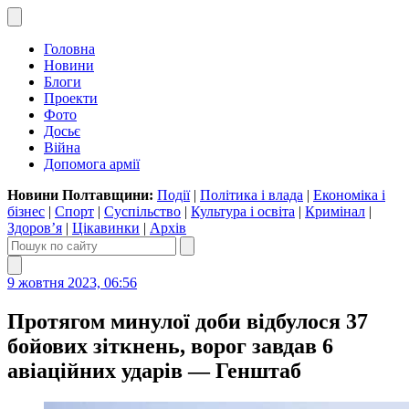
Головна
Новини
Блоги
Проекти
Фото
Досьє
Війна
Допомога армії
Новини Полтавщини:
Події
|
Політика і влада
|
Економіка і
бізнес
|
Спорт
|
Суспільство
|
Культура і освіта
|
Кримінал
|
Здоров’я
|
Цікавинки
|
Архів
9 жовтня 2023, 06:56
Протягом минулої доби відбулося 37
бойових зіткнень, ворог завдав 6
авіаційних ударів — Генштаб