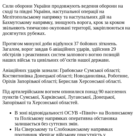
Сили оборони України продовжують ведення оборони на
сході та півдні України, наступальної операції на
Мелітопольському напрямку та наступальних дій на
Бахмутському напрямку, знищують ворога, крок за кроком
звільняють тимчасово окуповані території, закріплюються на
досягнутих рубежах.
Протягом минулої доби відбулося 37 бойових зіткнень.
Загалом, ворог завдав 6 авіаційних ударів, здійснив 29
обстрілів з реактивних систем залпового вогню позицій
наших військ та цивільних об’єктів нашої держави.
Авіаційних ударів зазнали: Грабовське Сумської області;
Костянтинівка Донецької області; Новоданилівка, Роботине,
Оріхів Запорізької області; Берислав Херсонської області.
Під артилерійським вогнем опинилися понад 90 населених
пунктів Сумської, Харківської, Луганської, Донецької,
Запорізької та Херсонської областей.
В зоні відповідальності ОСУВ «Північ» на Волинському
та Поліському напрямках оперативна обстановка
залишається без суттєвих змін.
На Сіверському та Слобожанському напрямках
противник зберігає військову присутність у