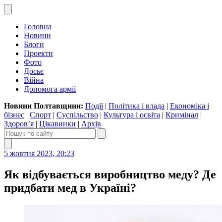
Головна
Новини
Блоги
Проекти
Фото
Досьє
Війна
Допомога армії
Новини Полтавщини:
Події
|
Політика і влада
|
Економіка і
бізнес
|
Спорт
|
Суспільство
|
Культура і освіта
|
Кримінал
|
Здоров’я
|
Цікавинки
|
Архів
5 жовтня 2023, 20:23
Як відбувається виробництво меду? Де
придбати мед в Україні?