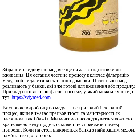
Зібраний і видобутий мед все ще вимагає підготовки до
вживання. Ця остання частина процесу включає фільтрацію
меду, щоб видалити воск та інші домішки. Після цього мед
розливають у банки, які вже готові для вживання або продажу.
Приклад готового розфасованого меду, який можна купити, є
тут:
https://sviymed.com
Висновок: виробництво меду — це тривалий і складний
процес, який вимагає працьовитості та майстерності як
пасічника, так і бджіл. Ми можемо насолоджуватися кожною
крапелькою меду щодня, оскільки це справжній шедевр
природи. Коли на столі відкриється банка з найкращим медом,
пам’ятайте цю історію.