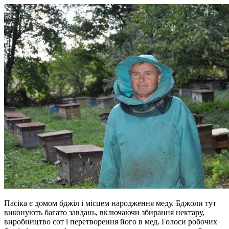
Пасіка є домом бджіл і місцем народження меду. Бджоли тут
виконують багато завдань, включаючи збирання нектару,
виробництво сот і перетворення його в мед. Голоси робочих