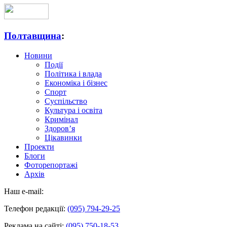
Полтавщина
:
Новини
Події
Політика і влада
Економіка і бізнес
Спорт
Суспільство
Культура і освіта
Кримінал
Здоров’я
Цікавинки
Проекти
Блоги
Фоторепортажі
Архів
Наш e-mail:
Телефон редакції:
(095) 794-29-25
Реклама на сайті:
(095) 750-18-53