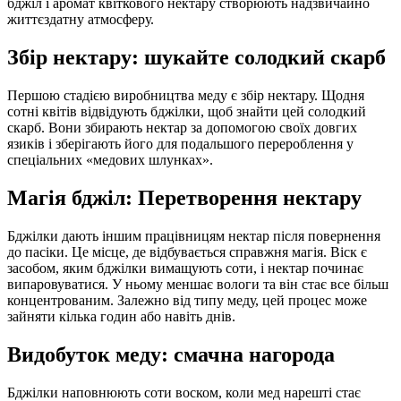
бджіл і аромат квіткового нектару створюють надзвичайно
життєздатну атмосферу.
Збір нектару: шукайте солодкий скарб
Першою стадією виробництва меду є збір нектару. Щодня
сотні квітів відвідують бджілки, щоб знайти цей солодкий
скарб. Вони збирають нектар за допомогою своїх довгих
язиків і зберігають його для подальшого перероблення у
спеціальних «медових шлунках».
Магія бджіл: Перетворення нектару
Бджілки дають іншим працівницям нектар після повернення
до пасіки. Це місце, де відбувається справжня магія. Віск є
засобом, яким бджілки вимащують соти, і нектар починає
випаровуватися. У ньому меншає вологи та він стає все більш
концентрованим. Залежно від типу меду, цей процес може
зайняти кілька годин або навіть днів.
Видобуток меду: смачна нагорода
Бджілки наповнюють соти воском, коли мед нарешті стає