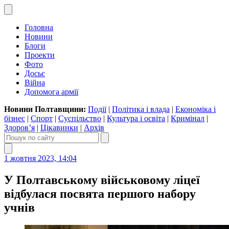
Головна
Новини
Блоги
Проекти
Фото
Досьє
Війна
Допомога армії
Новини Полтавщини:
Події
|
Політика і влада
|
Економіка і
бізнес
|
Спорт
|
Суспільство
|
Культура і освіта
|
Кримінал
|
Здоров’я
|
Цікавинки
|
Архів
1 жовтня 2023, 14:04
У Полтавському військовому ліцеї
відбулася посвята першого набору
учнів