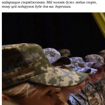
найкращим спорядженням. Мій чоловік дуже любив спорт,
тому цей подарунок буде для вас доречним.