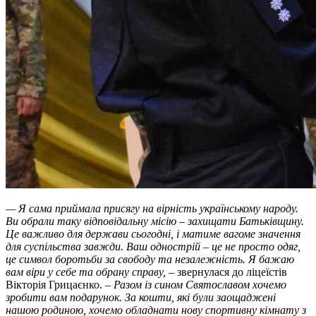
— Я сама приймала присягу на вірність українському народу.
Ви обрали таку відповідальну місію – захищати Батьківщину.
Це важливо для держави сьогодні, і матиме вагоме значення
для суспільства завжди. Ваш однострій – це не просто одяг,
це символ боротьби за свободу та незалежність. Я бажаю
вам віри у себе та обрану справу,
– звернулася до ліцеїстів
Вікторія Грицаєнко. –
Разом із сином Святославом хочемо
зробити вам подарунок. За кошти, які були заощаджені
нашою родиною, хочемо обладнати нову спортивну кімнату з