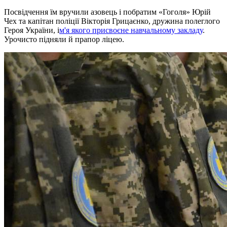
Посвідчення їм вручили азовець і побратим «Гоголя» Юрій
Чех та капітан поліції Вікторія Грицаєнко, дружина полеглого
Героя України, і
м'я якого присвоєне навчальному закладу
.
Урочисто підняли й прапор ліцею.