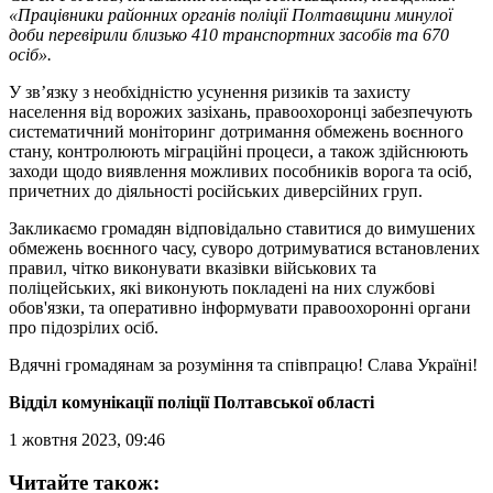
«Працівники районних органів поліції Полтавщини минулої
доби перевірили близько 410 транспортних засобів та 670
осіб».
У зв’язку з необхідністю усунення ризиків та захисту
населення від ворожих зазіхань, правоохоронці забезпечують
систематичний моніторинг дотримання обмежень воєнного
стану, контролюють міграційні процеси, а також здійснюють
заходи щодо виявлення можливих пособників ворога та осіб,
причетних до діяльності російських диверсійних груп.
Закликаємо громадян відповідально ставитися до вимушених
обмежень воєнного часу, суворо дотримуватися встановлених
правил, чітко виконувати вказівки військових та
поліцейських, які виконують покладені на них службові
обов'язки, та оперативно інформувати правоохоронні органи
про підозрілих осіб.
Вдячні громадянам за розуміння та співпрацю! Слава Україні!
Відділ комунікації поліції Полтавської області
1 жовтня 2023, 09:46
Читайте також: