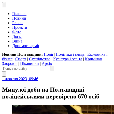
Головна
Новини
Блоги
Проекти
Фото
Досьє
Війна
Допомога армії
Новини Полтавщини:
Події
|
Політика і влада
|
Економіка і
бізнес
|
Спорт
|
Суспільство
|
Культура і освіта
|
Кримінал
|
Здоров’я
|
Цікавинки
|
Архів
1 жовтня 2023, 09:46
Минулої доби на Полтавщині
поліцейськими перевірено 670 осіб