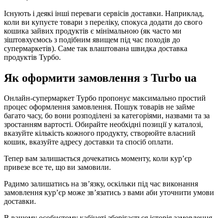
Існують і деякі інші переваги сервісів доставки. Наприклад,
коли ви купуєте товари з переліку, спокуса додати до свого
кошика зайвих продуктів є мінімальною (як часто ми
зіштовхуємось з подібним явищем під час походів до
супермаркетів). Саме так влаштована швидка доставка
продуктів Турбо.
Як оформити замовлення з Turbo ua
Онлайн-супермаркет Турбо пропонує максимально простий
процес оформлення замовлення. Пошук товарів не займе
багато часу, бо вони розподілені за категоріями, назвами та за
зростанням вартості. Обирайте необхідні позиції у каталозі,
вказуйте кількість кожного продукту, створюйте власний
кошик, вказуйте адресу доставки та спосіб оплати.
Тепер вам залишається дочекатись моменту, коли кур’єр
привезе все те, що ви замовили.
Радимо залишатись на зв’язку, оскільки під час виконання
замовлення кур’єр може зв’язатись з вами аби уточнити умови
доставки.
В вашому особистому кабінеті зберігається історія замовлення,