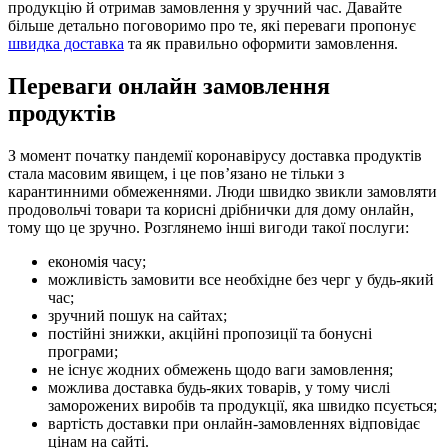
продукцію й отримав замовлення у зручний час. Давайте
більше детально поговоримо про те, які переваги пропонує
швидка доставка
та як правильно оформити замовлення.
Переваги онлайн замовлення
продуктів
З момент початку пандемії коронавірусу доставка продуктів
стала масовим явищем, і це пов’язано не тільки з
карантинними обмеженнями. Люди швидко звикли замовляти
продовольчі товари та корисні дрібнички для дому онлайн,
тому що це зручно. Розглянемо інші вигоди такої послуги:
економія часу;
можливість замовити все необхідне без черг у будь-який
час;
зручний пошук на сайтах;
постійні знижки, акційні пропозиції та бонусні
програми;
не існує жодних обмежень щодо ваги замовлення;
можлива доставка будь-яких товарів, у тому числі
заморожених виробів та продукції, яка швидко псується;
вартість доставки при онлайн-замовленнях відповідає
цінам на сайті.