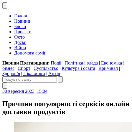
Головна
Новини
Блоги
Проекти
Фото
Досьє
Війна
Допомога армії
Новини Полтавщини:
Події
|
Політика і влада
|
Економіка і
бізнес
|
Спорт
|
Суспільство
|
Культура і освіта
|
Кримінал
|
Здоров’я
|
Цікавинки
|
Архів
30 вересня 2023, 15:04
Причини популярності сервісів онлайн
доставки продуктів