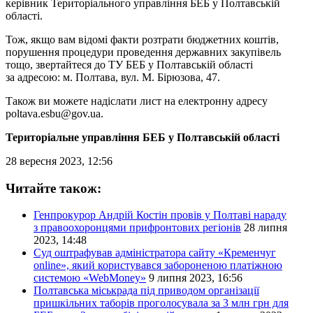
керівник Територіального управління БЕБ у Полтавській
області.
Тож, якщо вам відомі факти розтрати бюджетних коштів,
порушення процедури проведення державних закупівель
тощо, звертайтеся до ТУ БЕБ у Полтавській області
за адресою: м. Полтава, вул. М. Бірюзова, 47.
Також ви можете надіслати лист на електронну адресу
poltava.esbu@gov.ua
.
Територіальне управління БЕБ у Полтавській області
28 вересня 2023, 12:56
Читайте також:
Генпрокурор Андрій Костін провів у Полтаві нараду
з правоохоронцями прифронтових регіонів
28 липня
2023, 14:48
Суд оштрафував адміністратора сайту «Кременчуг
online», який користувався забороненою платіжною
системою «WebMoney»
9 липня 2023, 16:56
Полтавська міськрада під приводом організації
пришкільних таборів проголосувала за 3 млн грн для