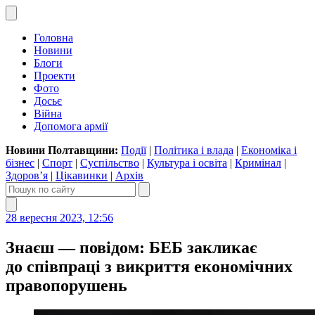
Головна
Новини
Блоги
Проекти
Фото
Досьє
Війна
Допомога армії
Новини Полтавщини:
Події
|
Політика і влада
|
Економіка і
бізнес
|
Спорт
|
Суспільство
|
Культура і освіта
|
Кримінал
|
Здоров’я
|
Цікавинки
|
Архів
28 вересня 2023, 12:56
Знаєш — повідом: БЕБ закликає
до співпраці з викриття економічних
правопорушень