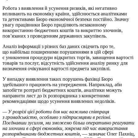
Робота з виявлення й усунення ризиків, які негативно
впливають на економіку країни, здійснюється аналітиками
та детективами Бюро економічної безпеки постійно. Значну
увагу працівники Бюро приділяють незаконному
використанню бюджетних коштів та викриттю злочинів,
повʼязаних з проведенням державних закупівель.
Аналіз інформації з різних баз даних свідчить про те,
що найбільш поширеними порушеннями в цій сфері
є уникнення процедури відкритих торгів, завищення вартості
товарів та послуг, відсутність здійснення аналізу ринку для
визначення очікуваної вартості предмета закупівлі.
У випадку виявлення таких порушень фахівці Бюро
здебільшого працюють на упередження. Наприклад, аби
запобігти розтраті бюджетних коштів, аналітики можуть
направити лист до їх розпорядника з конкретними
рекомендаціями щодо усунення виявлених недоліків.
— У розрізі цієї роботи для нас важлива співпраця
з громадськістю, особливо з підприємцями в регіоні.
Поєднавши зусилля, ми зможемо більш оперативно реагувати
на злочини в сфері економіки, зокрема під час використання
розпорядниками бюджетних коштів
, — зазначає Олег Пахніц,