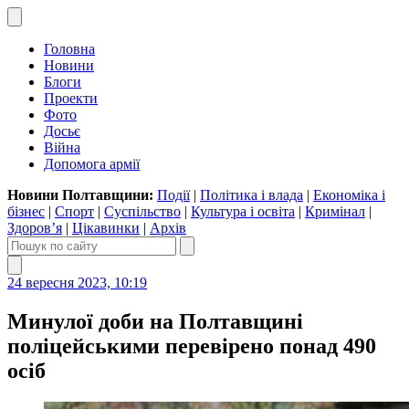
Головна
Новини
Блоги
Проекти
Фото
Досьє
Війна
Допомога армії
Новини Полтавщини:
Події
|
Політика і влада
|
Економіка і
бізнес
|
Спорт
|
Суспільство
|
Культура і освіта
|
Кримінал
|
Здоров’я
|
Цікавинки
|
Архів
24 вересня 2023, 10:19
Минулої доби на Полтавщині
поліцейськими перевірено понад 490
осіб