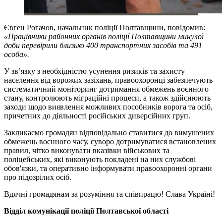
Євген Рогачов, начальник поліції Полтавщини, повідомив:
«Працівники районних органів поліції Полтавщини минулої
доби перевірили близько 400 транспортних засобів та 491
особа».
У зв’язку з необхідністю усунення ризиків та захисту
населення від ворожих зазіхань, правоохоронці забезпечують
систематичний моніторинг дотримання обмежень воєнного
стану, контролюють міграційні процеси, а також здійснюють
заходи щодо виявлення можливих пособників ворога та осіб,
причетних до діяльності російських диверсійних груп.
Закликаємо громадян відповідально ставитися до вимушених
обмежень воєнного часу, суворо дотримуватися встановлених
правил, чітко виконувати вказівки військових та
поліцейських, які виконують покладені на них службові
обов'язки, та оперативно інформувати правоохоронні органи
про підозрілих осіб.
Вдячні громадянам за розуміння та співпрацю! Слава Україні!
Відділ комунікації поліції Полтавської області