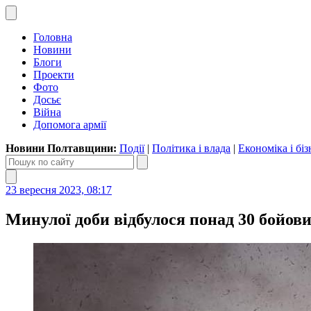
Головна
Новини
Блоги
Проекти
Фото
Досьє
Війна
Допомога армії
Новини Полтавщини:
Події
|
Політика і влада
|
Економіка і біз
23 вересня 2023, 08:17
Минулої доби відбулося понад 30 бойови