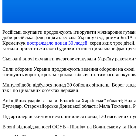
Російські окупанти продовжують ігнорувати міжнародне гуманіт
доби російська федерація атакувала Україну 6 ударними БпЛА т
Кременчук
постраждало понад 30 людей
, серед яких троє діте
зазнали приватні житлові будинки та інша цивільна інфраструк
Сьогодні вночі окупанти вчергове атакували Україну ракетами т
Сили оборони України продовжують ведення оборони на сході т
знищують ворога, крок за кроком звільняють тимчасово окупова
Минулої доби відбулося понад 30 бойових зіткнень. Ворог завда
так і по цивільних об’єктах держави.
Авіаційних ударів зазнали: Бологівка Харківської області; Надія
Вугледар, Старомайорське Донецької області; Мала Токмачка, Ро
Під артилерійським вогнем опинилися понад 120 населених пункт
В зоні відповідальності ОСУВ «Північ» на Волинському та Пол