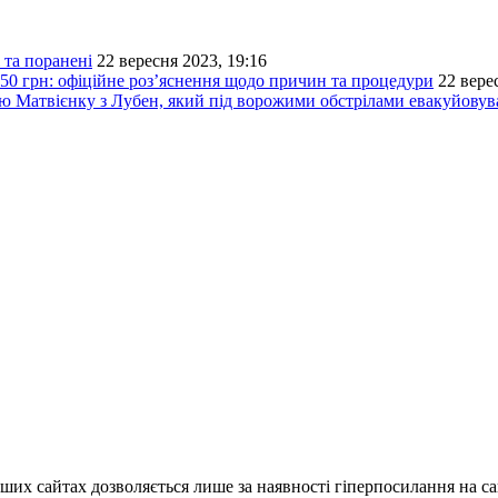
 та поранені
22 вересня 2023, 19:16
50 грн: офіційне роз’яснення щодо причин та процедури
22 вере
ію Матвієнку з Лубен, який під ворожими обстрілами евакуйовув
ших сайтах дозволяється лише за наявності гіперпосилання на с