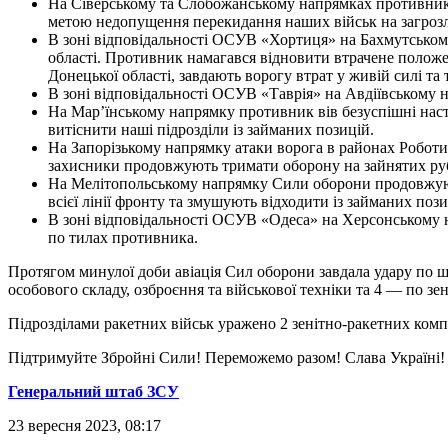
На Сіверському та Слобожанському напрямках противник з
метою недопущення перекидання наших військ на загрозл
В зоні відповідальності ОСУВ «Хортиця» на Бахмутськом
області. Противник намагався відновити втрачене положе
Донецької області, завдають ворогу втрат у живій силі та
В зоні відповідальності ОСУВ «Таврія» на Авдіївському н
На Мар’їнському напрямку противник вів безуспішні насту
витіснити наші підрозділи із займаних позицій.
На Запорізькому напрямку атаки ворога в районах Роботино
захисники продовжують тримати оборону на зайнятих руб
На Мелітопольському напрямку Сили оборони продовжують
всієї лінії фронту та змушують відходити із займаних пози
В зоні відповідальності ОСУВ «Одеса» на Херсонському 
по тилах противника.
Протягом минулої доби авіація Сил оборони завдала удару по 
особового складу, озброєння та військової техніки та 4 — по з
Підрозділами ракетних військ уражено 2 зенітно-ракетних комп
Підтримуйте Збройні Сили! Переможемо разом! Слава Україні!
Генеральний штаб ЗСУ
23 вересня 2023, 08:17