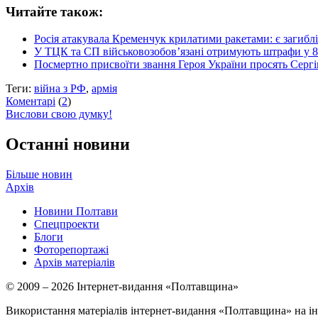
Читайте також:
Росія атакувала Кременчук крилатими ракетами: є загиблі
У ТЦК та СП військовозобов’язані отримують штрафи у 8
Посмертно присвоїти звання Героя України просять Серг
Теги:
війна з РФ
,
армія
Коментарі
(
2
)
Вислови свою думку!
Останні новини
Більше новин
Архів
Новини Полтави
Спецпроекти
Блоги
Фоторепортажі
Архів матеріалів
© 2009 – 2026 Інтернет-видання «Полтавщина»
Використання матеріалів інтернет-видання «Полтавщина» на ін