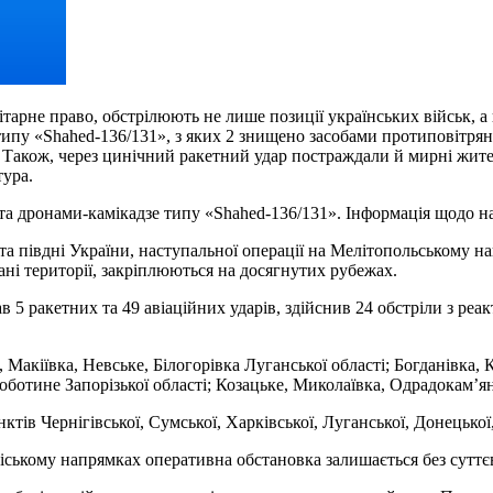
арне право, обстрілюють не лише позиції українських військ, а 
ипу «Shahed-136/131», з яких 2 знищено засобами протиповітряної
й. Також, через цинічний ракетний удар постраждали й мирні жит
тура.
а дронами-камікадзе типу «Shahed-136/131». Інформація щодо нас
а півдні України, наступальної операції на Мелітопольському н
ні території, закріплюються на досягнутих рубежах.
в 5 ракетних та 49 авіаційних ударів, здійснив 24 обстріли з ре
, Макіївка, Невське, Білогорівка Луганської області; Богданівка, 
ботине Запорізької області; Козацьке, Миколаївка, Одрадокам’ян
ів Чернігівської, Сумської, Харківської, Луганської, Донецької,
іському напрямках оперативна обстановка залишається без суттє