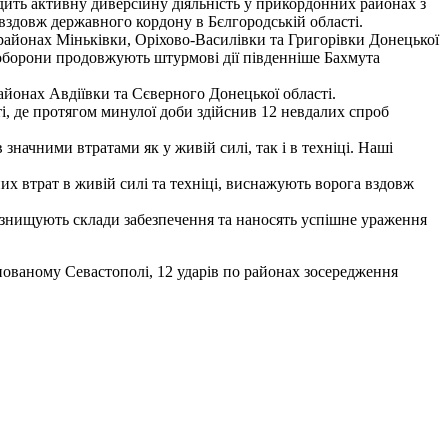
ить активну диверсійну діяльність у прикордонних районах з
здовж державного кордону в Бєлгородській області.
айонах Міньківки, Оріхово-Василівки та Григорівки Донецької
 оборони продовжують штурмові дії південніше Бахмута
айонах Авдіївки та Сєверного Донецької області.
і, де протягом минулої доби здійснив 12 невдалих спроб
значними втратами як у живій силі, так і в техніці. Наші
 втрат в живій силі та техніці, виснажують ворога вздовж
знищують склади забезпечення та наносять успішне ураження
пованому Севастополі, 12 ударів по районах зосередження