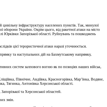
й цивільну інфраструктуру населених пунктів. Так, минулої
 оборони України. Окрім цього, від ракетної атаки на місто
елі Юрківки Запорізької області. Руйнувань та пошкоджень
лідків цієї терористичної атаки наразі уточнюється.
апрямку та наступальних дій на Бахмутському напрямку,
активних систем залпового вогню як по позиціях наших військ,
Кліщіївка, Північне, Авдіївка, Красногорівка, Мар’їнка, Водяне,
ка, Тягинка, Антонівка Херсонської області.
 Запорізької та Херсонської областей.
вих змін.