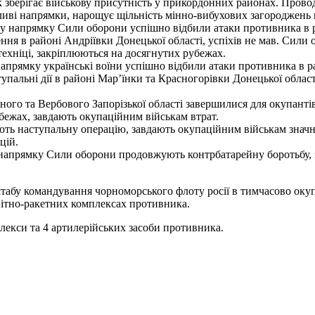
берігає військову присутність у прикордонних районах. Провод
иві напрямки, нарощує щільність мінно-вибухових загороджень в
у напрямку Сили оборони успішно відбили атаки противника в р
ння в районі Андріївки Донецької області, успіхів не мав. Сили
 техніці, закріплюються на досягнутих рубежах.
апрямку українські воїни успішно відбили атаки противника в р
пальні дії в районі Мар’їнки та Красногорівки Донецької област
го та Вербового Запорізької області завершилися для окупантів 
ежах, завдають окупаційним військам втрат.
 наступальну операцію, завдають окупаційним військам значних
цій.
напрямку Сили оборони продовжують контрбатарейну боротьбу, 
штабу командування чорноморського флоту росії в тимчасово оку
енітно-ракетних комплексах противника.
лекси та 4 артилерійських засоби противника.