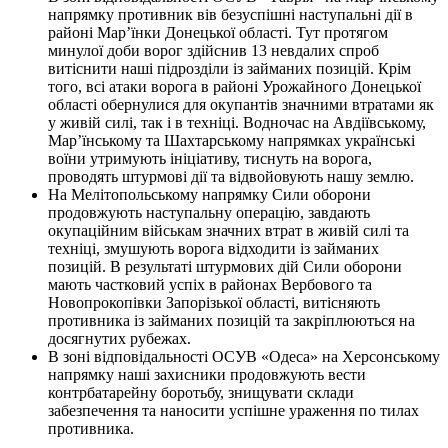
напрямку противник вів безуспішні наступальні дії в
районі Мар’їнки Донецької області. Тут протягом
минулої доби ворог здійснив 13 невдалих спроб
витіснити наші підрозділи із займаних позицій. Крім
того, всі атаки ворога в районі Урожайного Донецької
області обернулися для окупантів значними втратами як
у живій силі, так і в техніці. Водночас на Авдіївському,
Мар’їнському та Шахтарському напрямках українські
воїни утримують ініціативу, тиснуть на ворога,
проводять штурмові дії та відвойовують нашу землю.
На Мелітопольському напрямку Сили оборони
продовжують наступальну операцію, завдають
окупаційним військам значних втрат в живій силі та
техніці, змушують ворога відходити із займаних
позицій. В результаті штурмових дій Сили оборони
мають частковий успіх в районах Вербового та
Новопрокопівки Запорізької області, витісняють
противника із займаних позицій та закріплюються на
досягнутих рубежах.
В зоні відповідальності ОСУВ «Одеса» на Херсонському
напрямку наші захисники продовжують вести
контрбатарейну боротьбу, знищувати склади
забезпечення та наносити успішне ураження по тилах
противника.