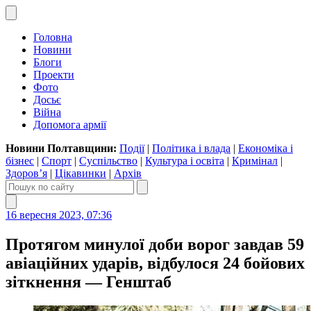
Головна
Новини
Блоги
Проекти
Фото
Досьє
Війна
Допомога армії
Новини Полтавщини:
Події
|
Політика і влада
|
Економіка і
бізнес
|
Спорт
|
Суспільство
|
Культура і освіта
|
Кримінал
|
Здоров’я
|
Цікавинки
|
Архів
16 вересня 2023, 07:36
Протягом минулої доби ворог завдав 59
авіаційних ударів, відбулося 24 бойових
зіткнення — Генштаб