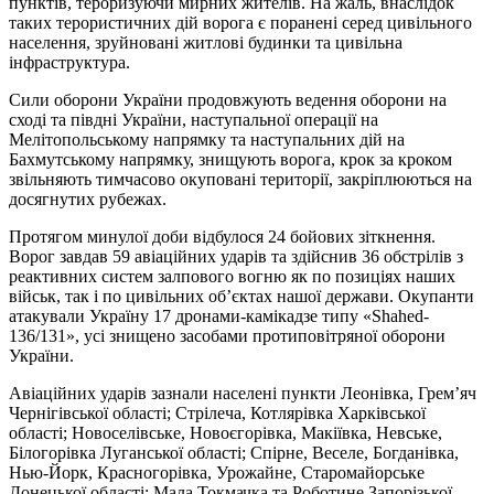
пунктів, тероризуючи мирних жителів. На жаль, внаслідок
таких терористичних дій ворога є поранені серед цивільного
населення, зруйновані житлові будинки та цивільна
інфраструктура.
Сили оборони України продовжують ведення оборони на
сході та півдні України, наступальної операції на
Мелітопольському напрямку та наступальних дій на
Бахмутському напрямку, знищують ворога, крок за кроком
звільняють тимчасово окуповані території, закріплюються на
досягнутих рубежах.
Протягом минулої доби відбулося 24 бойових зіткнення.
Ворог завдав 59 авіаційних ударів та здійснив 36 обстрілів з
реактивних систем залпового вогню як по позиціях наших
військ, так і по цивільних об’єктах нашої держави. Окупанти
атакували Україну 17 дронами-камікадзе типу «Shahed-
136/131», усі знищено засобами протиповітряної оборони
України.
Авіаційних ударів зазнали населені пункти Леонівка, Грем’яч
Чернігівської області; Стрілеча, Котлярівка Харківської
області; Новоселівське, Новоєгорівка, Макіївка, Невське,
Білогорівка Луганської області; Спірне, Веселе, Богданівка,
Нью-Йорк, Красногорівка, Урожайне, Старомайорське
Донецької області; Мала Токмачка та Роботине Запорізької