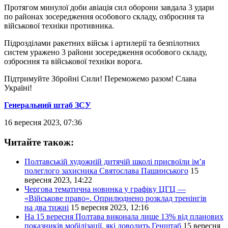
Протягом минулої доби авіація сил оборони завдала 3 удари
по районах зосередження особового складу, озброєння та
військової техніки противника.
Підрозділами ракетних військ і артилерії та безпілотних
систем уражено 3 райони зосередження особового складу,
озброєння та військової техніки ворога.
Підтримуйте Збройні Сили! Переможемо разом! Слава
Україні!
Генеральний штаб ЗСУ
16 вересня 2023, 07:36
Читайте також:
Полтавській художній дитячій школі присвоїли ім’я
полеглого захисника Святослава Пашинського
15
вересня 2023, 14:22
Чергова тематична новинка у графіку ЦГЦ —
«Військове право». Оприлюднено розклад тренінгів
на два тижні
15 вересня 2023, 12:16
На 15 вересня Полтава виконала лише 13% від планових
показників мобілізації, які доводить Генштаб
15 вересня