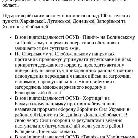
області.
Під артилерійським вогнем опинилися понад 100 населених
пунктів Харківської, Луганської, Донецької, Запорізької та
Херсонської областей.
В зоні відповідальності ОСУВ «Північ» на Волинському
та Поліському напрямках оперативна обстановка
залишається без суттєвих змін.
На Сіверському та Слобожанському напрямках
противник продовжує утримувати угруповання військ
прикриття державного кордону, проводить активну
диверсійну діяльність у прикордонних районах з метою
недопущення перекидання наших військ на загрозливі
напрямки, нарощує щільність мінно-вибухових
загороджень вздовж державного кордону в
Бєлгородській області.
В зоні відповідальності ОСУВ «Хортиця» на
Бахмутському напрямку противник безуспішно
намагався прорвати оборону Збройних Сил України в
районах Ягідного та Богданівки Донецької області. В
свою чергу Сили оборони за результатами ведення
наступальних (штурмових) дій мали успіх в районі
Кліщіївки Донецької області.
В зоні відповідальності ОСУВ «Таврія» на Мар’їнському