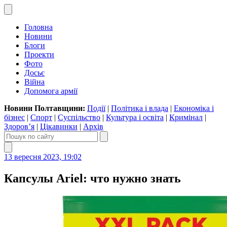
Головна
Новини
Блоги
Проекти
Фото
Досьє
Війна
Допомога армії
Новини Полтавщини:
Події
|
Політика і влада
|
Економіка і
бізнес
|
Спорт
|
Суспільство
|
Культура і освіта
|
Кримінал
|
Здоров’я
|
Цікавинки
|
Архів
13 вересня 2023, 19:02
Капсулы Ariel: что нужно знать