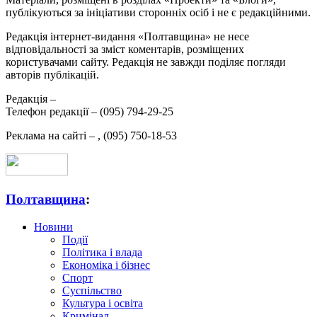
публікуються за ініціативи сторонніх осіб і не є редакційними.
Редакція інтернет-видання «Полтавщина» не несе
відповідальності за зміст коментарів, розміщених
користувачами сайту. Редакція не завжди поділяє погляди
авторів публікацій.
Редакція –
Телефон редакції –
(095) 794-29-25
Реклама на сайті –
,
(095) 750-18-53
Полтавщина
:
Новини
Події
Політика і влада
Економіка і бізнес
Спорт
Суспільство
Культура і освіта
Кримінал