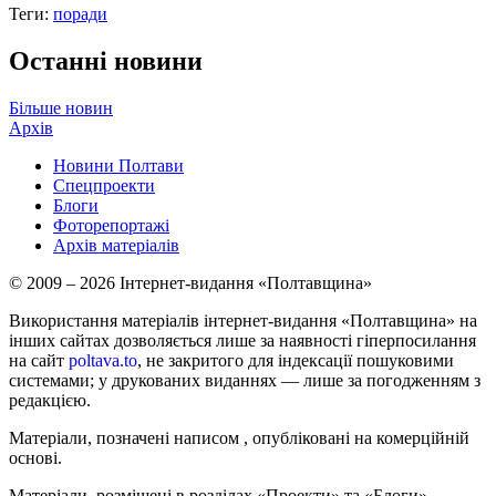
Теги:
поради
Останні новини
Більше новин
Архів
Новини Полтави
Спецпроекти
Блоги
Фоторепортажі
Архів матеріалів
© 2009 – 2026 Інтернет-видання «Полтавщина»
Використання матеріалів інтернет-видання «Полтавщина» на
інших сайтах дозволяється лише за наявності гіперпосилання
на сайт
poltava.to
, не закритого для індексації пошуковими
системами; у друкованих виданнях — лише за погодженням з
редакцією.
Матеріали, позначені написом
, опубліковані на комерційній
основі.
Матеріали, розміщені в розділах «Проекти» та «Блоги»,