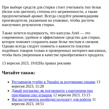
При выборе средств для стирки стоит учитывать тип белья
(белое или цветное), степень его загрязненности, а также
предпочитаемый аромат. Всегда следуйте рекомендациям
производителя, указанным на упаковке, чтобы достичь
наилучших результатов стирки.
Также хочется подчеркнуть, что капсулы Ariel — это
современное, удобное и эффективное средство для стирки,
которое поможет сохранить ваше белье чистым и свежим.
Однако всегда следует помнить о важности покупки
подобных товаров только в проверенных интернет-магазинах,
чтобы быть уверенным в качестве приобретаемого продукта.
13 вересня 2023, 19:02
На правах реклами
Читайте також:
Реставрація турбін в Україні за розумними цінами
13
вересня 2023, 11:28
Давай пограємо: як поговорити з партнером про
придбання секс-іграшок
12 вересня 2023, 15:15
Які інструменти необхідні подологу для роботи
11
вересня 2023, 18:51