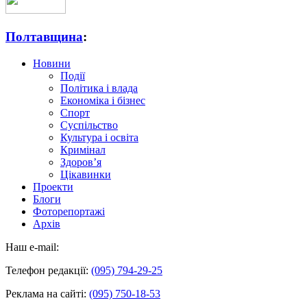
Полтавщина
:
Новини
Події
Політика і влада
Економіка і бізнес
Спорт
Суспільство
Культура і освіта
Кримінал
Здоров’я
Цікавинки
Проекти
Блоги
Фоторепортажі
Архів
Наш e-mail:
Телефон редакції:
(095) 794-29-25
Реклама на сайті:
(095) 750-18-53