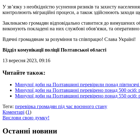
У зв’язку з необхідністю усунення ризиків та захисту населен
контролюють міграційні процеси, а також здійснюють заходи що
Закликаємо громадян відповідально ставитися до вимушених обм
виконують покладені на них службові обов'язки, та оперативно
Вдячні громадянам за розуміння та співпрацю! Слава Україні!
Відділ комунікації поліції Полтавської області
13 вересня 2023, 09:16
Читайте також:
Минулої доби на Полтавщині перевірили понад півтисячі о
Минулої доби на Полтавщині перевірено понад 500 осіб: р
Минулої доби на Полтавщині перевірено понад 550 осіб: р
Теги:
перевірка громадян під час воєнного стану
Коментарі
(
1
)
Вислови свою думку!
Останні новини