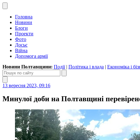
Головна
Новини
Блоги
Проекти
Фото
Досьє
Війна
Допомога армії
Новини Полтавщини:
Події
|
Політика і влада
|
Економіка і біз
13 вересня 2023, 09:16
Минулої доби на Полтавщині перевірено 