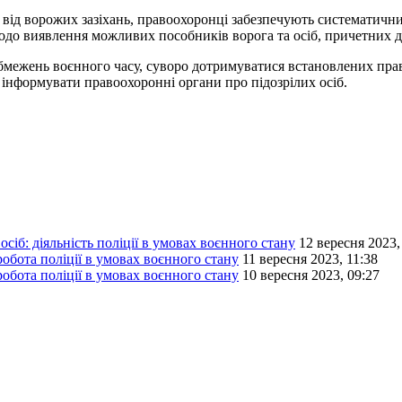
ня від ворожих зазіхань, правоохоронці забезпечують систематич
до виявлення можливих пособників ворога та осіб, причетних до
ежень воєнного часу, суворо дотримуватися встановлених правил
 інформувати правоохоронні органи про підозрілих осіб.
сіб: діяльність поліції в умовах воєнного стану
12 вересня 2023,
обота поліції в умовах воєнного стану
11 вересня 2023, 11:38
обота поліції в умовах воєнного стану
10 вересня 2023, 09:27