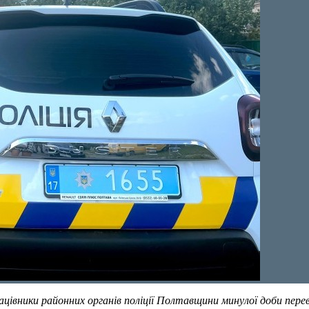
цівники районних органів поліції Полтавщини минулої доби пере