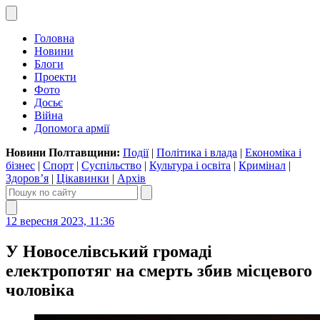
Головна
Новини
Блоги
Проекти
Фото
Досьє
Війна
Допомога армії
Новини Полтавщини:
Події
|
Політика і влада
|
Економіка і
бізнес
|
Спорт
|
Суспільство
|
Культура і освіта
|
Кримінал
|
Здоров’я
|
Цікавинки
|
Архів
12 вересня 2023, 11:36
У Новоселівський громаді
електропотяг на смерть збив місцевого
чоловіка