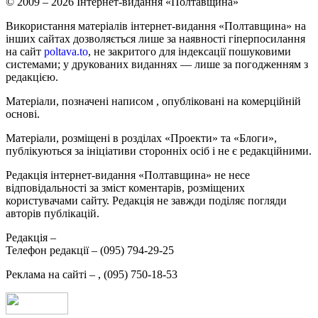
© 2009 – 2026 Інтернет-видання «Полтавщина»
Використання матеріалів інтернет-видання «Полтавщина» на
інших сайтах дозволяється лише за наявності гіперпосилання
на сайт
poltava.to
, не закритого для індексації пошуковими
системами; у друкованих виданнях — лише за погодженням з
редакцією.
Матеріали, позначені написом
, опубліковані на комерційній
основі.
Матеріали, розміщені в розділах «Проекти» та «Блоги»,
публікуються за ініціативи сторонніх осіб і не є редакційними.
Редакція інтернет-видання «Полтавщина» не несе
відповідальності за зміст коментарів, розміщених
користувачами сайту. Редакція не завжди поділяє погляди
авторів публікацій.
Редакція –
Телефон редакції –
(095) 794-29-25
Реклама на сайті –
,
(095) 750-18-53