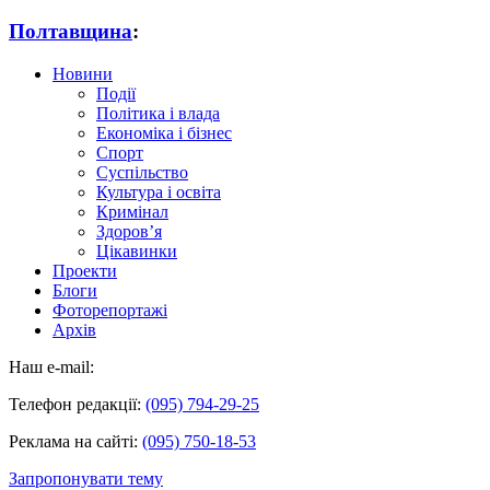
Полтавщина
:
Новини
Події
Політика і влада
Економіка і бізнес
Спорт
Суспільство
Культура і освіта
Кримінал
Здоров’я
Цікавинки
Проекти
Блоги
Фоторепортажі
Архів
Наш e-mail:
Телефон редакції:
(095) 794-29-25
Реклама на сайті:
(095) 750-18-53
Запропонувати тему