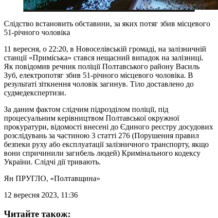
Слідство встановить обставини, за яких потяг збив місцевого
51-річного чоловіка
11 вересня, о 22:20, в Новоселівській громаді, на залізничній
станції «Приміська» стався нещасний випадок на залізниці.
Як повідомив речник поліції Полтавського району Василь
Зуб, електропотяг збив 51-річного місцевого чоловіка. В
результаті зіткнення чоловік загинув. Тіло доставлено до
судмедекспертизи.
За даним фактом слідчим підрозділом поліції, під
процесуальним керівництвом Полтавської окружної
прокуратури, відомості внесені до Єдиного реєстру досудових
розслідувань за частиною 3 статті 276 (Порушення правил
безпеки руху або експлуатації залізничного транспорту, якщо
вони спричинили загибель людей) Кримінального кодексу
України. Слідчі дії тривають.
Ян ПРУГЛО
, «Полтавщина»
12 вересня 2023, 11:36
Читайте також: