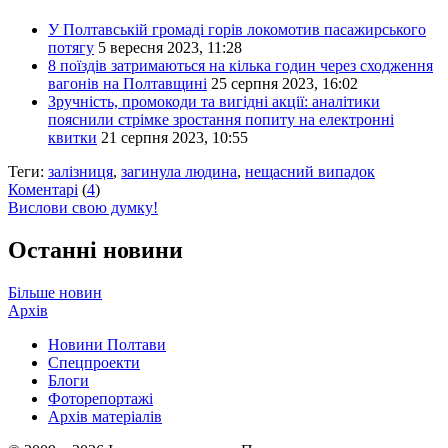
У Полтавській громаді горів локомотив пасажирського
потягу
5 вересня 2023, 11:28
8 поїздів затримаються на кілька годин через сходження
вагонів на Полтавщині
25 серпня 2023, 16:02
Зручність, промокоди та вигідні акції: аналітики
пояснили стрімке зростання попиту на електронні
квитки
21 серпня 2023, 10:55
Теги:
залізниця
,
загинула людина
,
нещасний випадок
Коментарі
(
4
)
Вислови свою думку!
Останні новини
Більше новин
Архів
Новини Полтави
Спецпроекти
Блоги
Фоторепортажі
Архів матеріалів