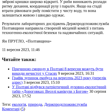
зяброві кришки широко відкриті. У риби виникають розлади
ритму дихання, координації руху і параліч. Якщо на стадії
втрати рівноваги рибу помістити у чисту воду, то вона
залишиться живою і швидко одужає.
Результати лабораторних досліджень Держпродспоживслужба
Полтавщини направила створеній місцевій комісії з питань
техногенно-екологічної безпеки та надзвичайних ситуацій.
Ян ПРУГЛО
, «Полтавщина»
11 вересня 2023, 11:46
Читайте також:
Причиною смороду в Полтаві 8 вересня можуть бути
викиди нечистот у Стасях
9 вересня 2023, 16:31
Графік зупинок екобуса на вересень 2023 року (перелік
адрес)
3 вересня 2023, 15:10
У Полтаві відбувся патріотичний духовно-екологічний
табір «Дороговказ: Веселі канікули з Богом»
30 серпня
2023, 17:52
Теги:
екологія
,
природа
,
Держпродспоживслужба
Коментарі
(
5
)