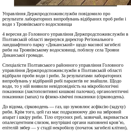
Управління Держпродспоживслужби повідомило про
результати лабораторних випробувань відібраних проб риби і
води з Троянівського водосховища
4 вересня до Головного управління Держпродспоживслужби в
Полтавській області звернувся директор Регіонального
ландшафтного парку «Диканський» щодо масової загибелі
риби на Троянівському водосховищі, поблизу села Трояни
Диканської громади.
Спеціалісти Полтавського районного управління Головного
управління Держпродспоживслужби в Полтавській області
відібрали проби води і риби. За результатами лабораторних
випробувань у відібраній рибі паразитів не знайшли. Щодо
води, то у ній виявили невідповідність на мікробіологічні
показники (лактопозитивні кишкові палочки), органолептичні
показники (запах) та фізико-хімічні показники (сірководень).
До відома, сірководень — газ, що зумовлює асфіксію (задуху)
риби. Крім того, цей газ має подразнюючу дію на зябровий
апарат і шкіру риби. Тіло отруєних риб, зазвичай, вкривається
опалесцентним слизом, внутрішні органи наповнені кров’ю,
епітелій зябер — у стадії некробіозу (початок загибелі клітин),