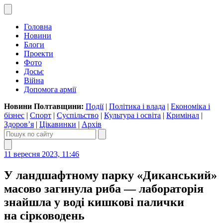
Головна
Новини
Блоги
Проекти
Фото
Досьє
Війна
Допомога армії
Новини Полтавщини:
Події
|
Політика і влада
|
Економіка і
бізнес
|
Спорт
|
Суспільство
|
Культура і освіта
|
Кримінал
|
Здоров’я
|
Цікавинки
|
Архів
11 вересня 2023, 11:46
У ландшафтному парку «Диканський»
масово загинула риба — лабораторія
знайшла у воді кишкові палички
на сірководень