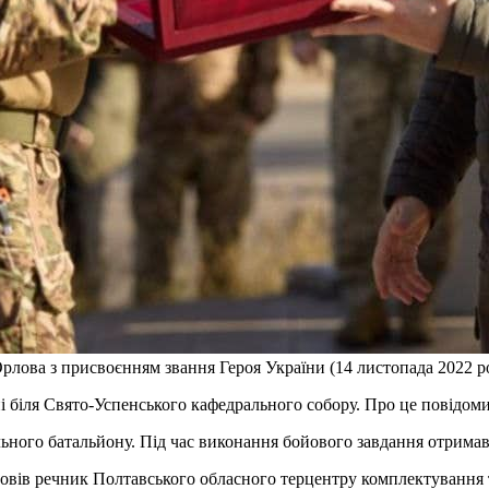
лова з присвоєнням звання Героя України (14 листопада 2022 р
ні біля Свято-Успенського кафедрального собору. Про це повідо
ьного батальйону. Під час виконання бойового завдання отримав
зповів речник Полтавського обласного терцентру комплектування 