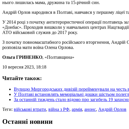
нього лишилась мама, дружина та 15-річний син.
Андрій Орлов народився в Полтаві, навчався у першому ліцеї т
У 2014 році з початку антитерористичної операції полтавець з
«Донбас». Проходив вишколи у навчальних центрах Нацгвардії. 
АТО військовий служив до 2017 року.
З початку повномасштабного російського вторгнення, Андрій Ор
розповіла мати воїна Олена Орлова.
Ольга ГРИНЕНКО
, «Полтавщина»
10 вересня 2023, 18:18
Читайте також:
Вулицю Миргородських дивізій перейменували на честь 
У Полтаві встановлять меморіальні дошки шістьом полег
За останній тиждень стало відомо про загибель 19 захис
Теги:
військові втрати
,
війна з РФ
,
армія
,
анонс
,
Андрій Орлов
Останні новини