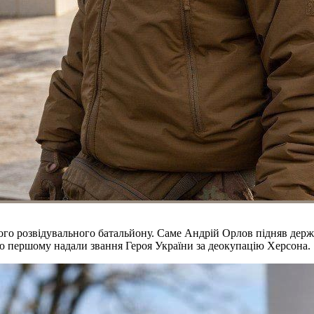
о розвідувального батальйону. Саме Андрій Орлов підняв держа
цю першому надали звання Героя України за деокупацію Херсона.