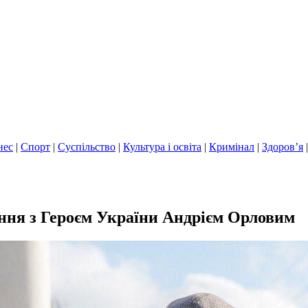
нес
|
Спорт
|
Суспільство
|
Культура і освіта
|
Кримінал
|
Здоров’я
ання з Героєм України Андрієм Орловим