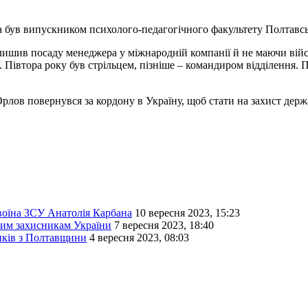
а був випускником психолого-педагогічного факультету Полтавсь
алишив посаду менеджера у міжнародній компанії й не маючи війс
Півтора року був стрільцем, пізніше – командиром відділення. П
лов повернувся за кордону в Україну, щоб стати на захист держ
воїна ЗСУ Анатолія Карбана
10 вересня 2023, 15:23
лим захисникам України
7 вересня 2023, 18:40
ників з Полтавщини
4 вересня 2023, 08:03