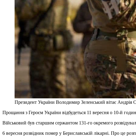
Президент України Володимир Зеленський вітає Андрія Ор
Прощання з Героєм України відбудеться 11 вересня о 10-й годи
Військовий був старшим сержантом 131-го окремого розвідувал
6 вересня розвідник помер у Бериславській лікарні. Про це ро