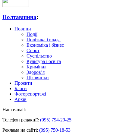
Полтавщина
:
Новини
Події
Політика і влада
Економіка і бізнес
Спорт
Суспільство
Культура і освіта
Кримінал
Здоров’я
Цікавинки
Проекти
Блоги
Фоторепортажі
Архів
Наш e-mail:
Телефон редакції:
(095) 794-29-25
Реклама на сайті:
(095) 750-18-53