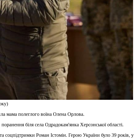
оку)
мила мама полеглого воїна Олена Орлова.
 поранення біля села Одрадокам'янка Херсонської області.
та соцпідтримки Роман Істомін. Герою України було 39 років, у