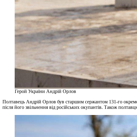
Герой України Андрій Орлов
Полтавець Андрій Орлов був старшим сержантом 131-го окремог
після його звільнення від російських окупантів. Також полтав