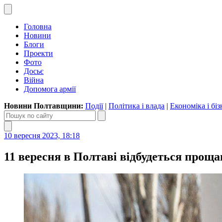
Головна
Новини
Блоги
Проекти
Фото
Досьє
Війна
Допомога армії
Новини Полтавщини:
Події
|
Політика і влада
|
Економіка і біз
10 вересня 2023, 18:18
11 вересня в Полтаві відбудеться прощ