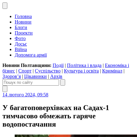
Головна
Новини
Блоги
Проекти
Фото
Досьє
Війна
Допомога армії
Новини Полтавщини:
Події
|
Політика і влада
|
Економіка і
бізнес
|
Спорт
|
Суспільство
|
Культура і освіта
|
Кримінал
|
Здоров’я
|
Цікавинки
|
Архів
14 лютого 2024, 09:58
У багатоповерхівках на Садах-1
тимчасово обмежать гаряче
водопостачання