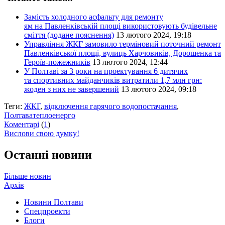
Замість холодного асфальту для ремонту
ям на Павленківській площі використовують будівельне
сміття (додане пояснення)
13 лютого 2024, 19:18
Управління ЖКГ замовило терміновий поточний ремонт
Павленківської площі, вулиць Харчовиків, Дорошенка та
Героїв-пожежників
13 лютого 2024, 12:44
У Полтаві за 3 роки на проектування 6 дитячих
та спортивних майданчиків витратили 1,7 млн грн:
жоден з них не завершений
13 лютого 2024, 09:18
Теги:
ЖКГ
,
відключення гарячого водопостачання
,
Полтаватеплоенерго
Коментарі
(
1
)
Вислови свою думку!
Останні новини
Більше новин
Архів
Новини Полтави
Спецпроекти
Блоги