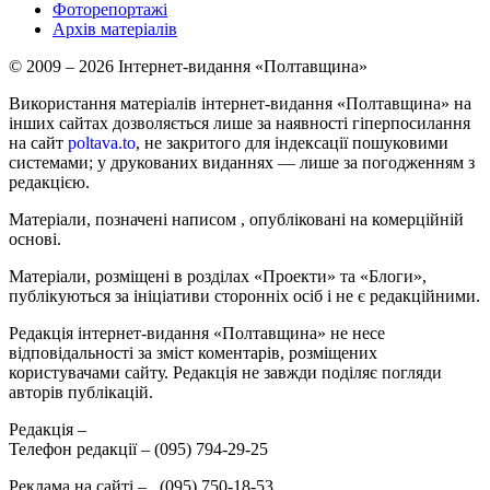
Фоторепортажі
Архів матеріалів
© 2009 – 2026 Інтернет-видання «Полтавщина»
Використання матеріалів інтернет-видання «Полтавщина» на
інших сайтах дозволяється лише за наявності гіперпосилання
на сайт
poltava.to
, не закритого для індексації пошуковими
системами; у друкованих виданнях — лише за погодженням з
редакцією.
Матеріали, позначені написом
, опубліковані на комерційній
основі.
Матеріали, розміщені в розділах «Проекти» та «Блоги»,
публікуються за ініціативи сторонніх осіб і не є редакційними.
Редакція інтернет-видання «Полтавщина» не несе
відповідальності за зміст коментарів, розміщених
користувачами сайту. Редакція не завжди поділяє погляди
авторів публікацій.
Редакція –
Телефон редакції –
(095) 794-29-25
Реклама на сайті –
,
(095) 750-18-53