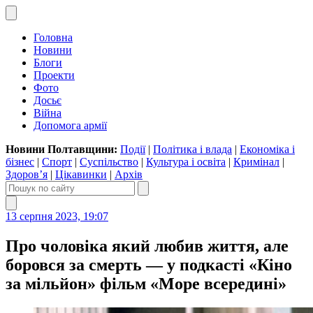
Головна
Новини
Блоги
Проекти
Фото
Досьє
Війна
Допомога армії
Новини Полтавщини:
Події
|
Політика і влада
|
Економіка і
бізнес
|
Спорт
|
Суспільство
|
Культура і освіта
|
Кримінал
|
Здоров’я
|
Цікавинки
|
Архів
13 серпня 2023, 19:07
Про чоловіка який любив життя, але
боровся за смерть — у подкасті «Кіно
за мільйон» фільм «Море всередині»