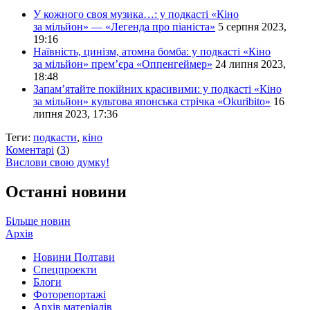
У кожного своя музика…: у подкасті «Кіно
за мільйон» — «Легенда про піаніста»
5 серпня 2023,
19:16
Наївність, цинізм, атомна бомба: у подкасті «Кіно
за мільйон» прем’єра «Оппенгеймер»
24 липня 2023,
18:48
Запам’ятайте покійних красивими: у подкасті «Кіно
за мільйон» культова японська стрічка «Okuribito»
16
липня 2023, 17:36
Теги:
подкасти
,
кіно
Коментарі
(
3
)
Вислови свою думку!
Останні новини
Більше новин
Архів
Новини Полтави
Спецпроекти
Блоги
Фоторепортажі
Архів матеріалів