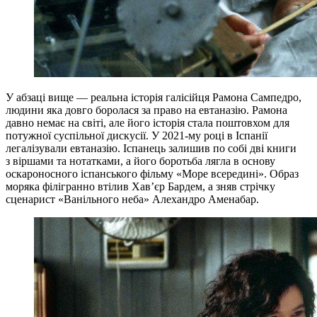
У абзаці вище — реальна історія галісійця Рамона Сампедро,
людини яка довго боролася за право на евтаназію. Рамона
давно немає на світі, але його історія стала поштовхом для
потужної суспільної дискусії. У 2021-му році в Іспанії
легалізували евтаназію. Іспанець залишив по собі дві книги
з віршами та нотатками, а його боротьба лягла в основу
оскароносного іспанського фільму «Море всередині». Образ
моряка філігранно втілив Хав’єр Бардем, а зняв стрічку
сценарист «Ванільного неба» Алехандро Аменабар.