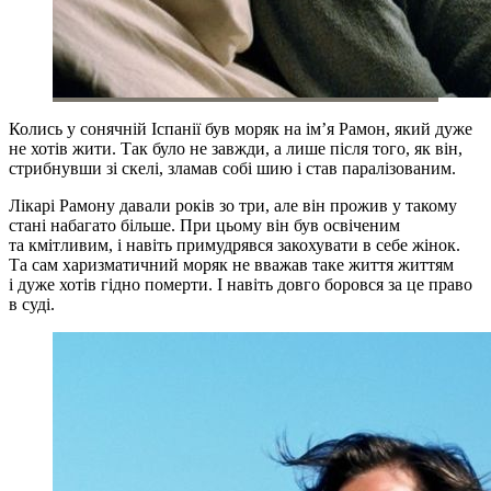
Колись у сонячній Іспанії був моряк на ім’я Рамон, який дуже
не хотів жити. Так було не завжди, а лише після того, як він,
стрибнувши зі скелі, зламав собі шию і став паралізованим.
Лікарі Рамону давали років зо три, але він прожив у такому
стані набагато більше. При цьому він був освіченим
та кмітливим, і навіть примудрявся закохувати в себе жінок.
Та сам харизматичний моряк не вважав таке життя життям
і дуже хотів гідно померти. І навіть довго боровся за це право
в суді.