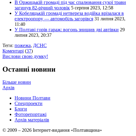
В Оржицькій громаді під час спалювання сухої трави
загинув 82-річний чоловік
5 серпня 2023, 12:58
У Кобеляцькій громаді нетвереза водійка врізалася в
електроопору — автомобіль загорівся
31 липня 2023,
11:40
У Полтаві горів гараж: вогонь знищив дві автівки
29
липня 2023, 20:37
Теги:
пожежа
,
ДСНС
Коментарі
(
37
)
Вислови свою думку!
Останні новини
Більше новин
Архів
Новини Полтави
Спецпроекти
Блоги
Фоторепортажі
Архів матеріалів
© 2009 – 2026 Інтернет-видання «Полтавщина»