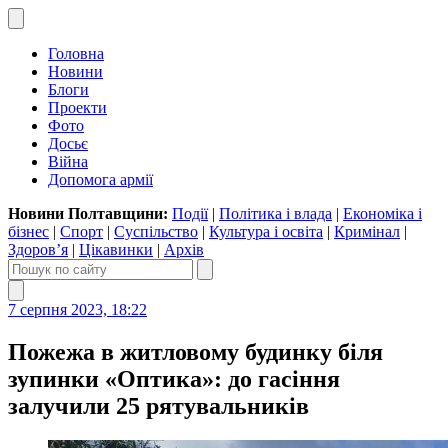
Головна
Новини
Блоги
Проекти
Фото
Досьє
Війна
Допомога армії
Новини Полтавщини:
Події
|
Політика і влада
|
Економіка і
бізнес
|
Спорт
|
Суспільство
|
Культура і освіта
|
Кримінал
|
Здоров’я
|
Цікавинки
|
Архів
7 серпня 2023, 18:22
Пожежа в житловому будинку біля
зупинки «Оптика»: до гасіння
залучили 25 рятувальників