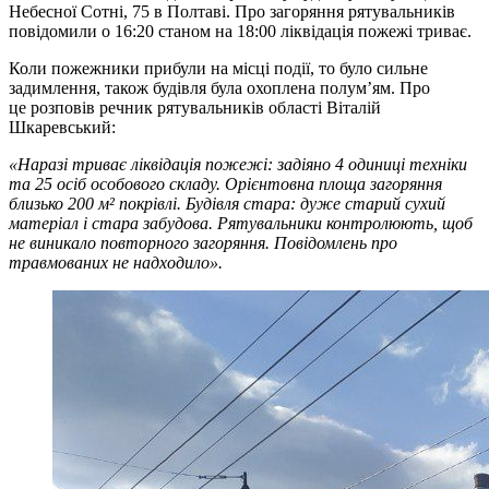
Небесної Сотні, 75 в Полтаві. Про загоряння рятувальників
повідомили о 16:20 станом на 18:00 ліквідація пожежі триває.
Коли пожежники прибули на місці події, то було сильне
задимлення, також будівля була охоплена полум’ям. Про
це розповів речник рятувальників області Віталій
Шкаревський:
«Наразі триває ліквідація пожежі: задіяно 4 одиниці техніки
та 25 осіб особового складу. Орієнтовна площа загоряння
близько 200 м² покрівлі. Будівля стара: дуже старий сухий
матеріал і стара забудова. Рятувальники контролюють, щоб
не виникало повторного загоряння. Повідомлень про
травмованих не надходило».