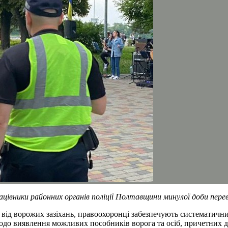
цівники районних органів поліції Полтавщини минулої доби пере
ня від ворожих зазіхань, правоохоронці забезпечують систематич
до виявлення можливих пособників ворога та осіб, причетних до