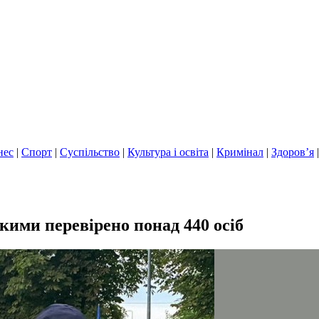
нес
|
Спорт
|
Суспільство
|
Культура і освіта
|
Кримінал
|
Здоров’я
ими перевірено понад 440 осіб