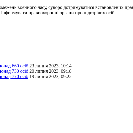
ежень воєнного часу, суворо дотримуватися встановлених правил
 інформувати правоохоронні органи про підозрілих осіб.
онад 660 осіб
23 липня 2023, 10:14
онад 730 осіб
20 липня 2023, 09:18
онад 770 осіб
19 липня 2023, 09:22