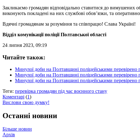
Закликаємо громадян відповідально ставитися до вимушених обм
виконують покладені на них службові обов’язки, та оперативно
Вдячні громадянам за розуміння та співпрацю! Слава Україні!
Відділ комунікації поліції Полтавської області
24 липня 2023, 09:19
Читайте також:
Минулої доби на Полтавщині поліцейськими перевірено п
Минулої доби на Полтавщині поліцейськими перевірено п
Минулої доби на Полтавщині поліцейськими перевірено п
Теги:
перевірка громадян під час воєнного стану
Коментарі
(
1
)
Вислови свою думку!
Останні новини
Більше новин
Архів