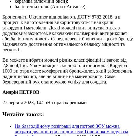
кераміка (алюміній окси);
балістична сталь (Armox Advance).
Бронеплити Ukrarmor відповідають ДСТУ 8782:2018, а в
процесі їх виготовлення використовуються найкращі
закордонні матеріали. Деякі моделі плит випускаються з
додатковим захистом, включаючи полімерний антирикошет
або балістичну повсть. Серед переваг бронеплит цього бренду
відзначають досягнення оптимального балансу міцності та
легкості.
Ви можете вибрати моделі різних класифікацій із вагою від
2,8 до 4,1 кг. У комбінації з якісною плитоноскою з Кордура
1000 ви отримаєте комфортний бронежилет, який забезпечить
надійний захист, але не вплине на маневровість. Саме
безперервний рух є запорукою успіху для солдата.
Андрій ПЕТРОВ
27 червня 2023, 14:55
На правах реклами
Читайте також:
На благодійному розіграші для потреб ЗСУ можна
виграти два постери з підписами Головнокомандувача