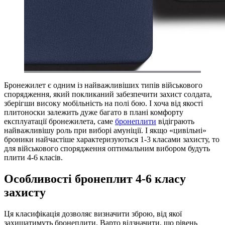
Бронежилет є одним із найважливіших типів військового
спорядження, який покликаний забезпечити захист солдата,
зберігши високу мобільність на полі бою. І хоча від якості
плитоноски залежить дуже багато в плані комфорту
експлуатації бронежилета, саме
бронеплити
відіграють
найважливішу роль при виборі амуніції. І якщо «цивільні»
броники найчастіше характеризуються 1-3 класами захисту, то
для військового спорядження оптимальним вибором будуть
плити 4-6 класів.
Особливості бронеплит 4-6 класу
захисту
Ця класифікація дозволяє визначити зброю, від якої
захищатимуть бронеплити. Варто відзначити, що рівень