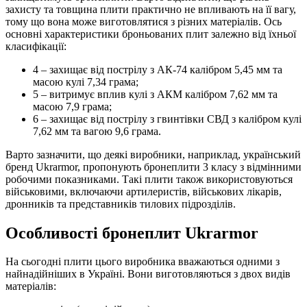
захисту та товщина плити практично не впливають на її вагу,
тому що вона може виготовлятися з різних матеріалів. Ось
основні характеристики броньованих плит залежно від їхньої
класифікації:
4 – захищає від пострілу з АК-74 калібром 5,45 мм та
масою кулі 7,34 грама;
5 – витримує вплив кулі з АКМ калібром 7,62 мм та
масою 7,9 грама;
6 – захищає від пострілу з гвинтівки СВД з калібром кулі
7,62 мм та вагою 9,6 грама.
Варто зазначити, що деякі виробники, наприклад, український
бренд Ukrarmor, пропонують бронеплити 3 класу з відмінними
робочими показниками. Такі плити також використовуються
військовими, включаючи артилеристів, військових лікарів,
дронників та представників тилових підрозділів.
Особливості бронеплит Ukrarmor
На сьогодні плити цього виробника вважаються одними з
найнадійніших в Україні. Вони виготовляються з двох видів
матеріалів: