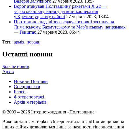
Валерія Залужного
27 червня 2023, 13:57
Ворог атакував Полтавщину ракетами Х-22 —
зафіксовані влучання у дачний кооператив
у Кременчуцькому районі
27 червня 2023, 13:04
Противник і надалі зосереджує основні зусилля на
Лиманському, Бахмутському та Мар’їнському напрямках
— Генштаб
27 червня 2023, 06:44
Теги:
армія
,
поради
Останні новини
Більше новин
Архів
Новини Полтави
Спецпроекти
Блоги
Фоторепортажі
Архів матеріалів
© 2009 – 2026 Інтернет-видання «Полтавщина»
Використання матеріалів інтернет-видання «Полтавщина» на
інших сайтах дозволяється лише за наявності гіперпосилання