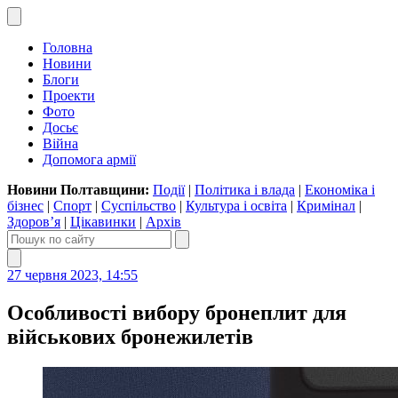
Головна
Новини
Блоги
Проекти
Фото
Досьє
Війна
Допомога армії
Новини Полтавщини:
Події
|
Політика і влада
|
Економіка і
бізнес
|
Спорт
|
Суспільство
|
Культура і освіта
|
Кримінал
|
Здоров’я
|
Цікавинки
|
Архів
27 червня 2023, 14:55
Особливості вибору бронеплит для
військових бронежилетів