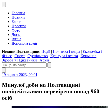
Головна
Новини
Блоги
Проекти
Фото
Досьє
Війна
Допомога армії
Новини Полтавщини:
Події
|
Політика і влада
|
Економіка і
бізнес
|
Спорт
|
Суспільство
|
Культура і освіта
|
Кримінал
|
Здоров’я
|
Цікавинки
|
Архів
19 червня 2023, 09:01
Минулої доби на Полтавщині
поліцейськими перевірено понад 960
осіб