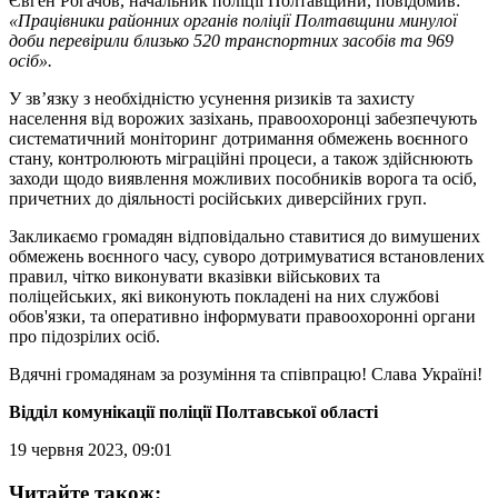
Євген Рогачов, начальник поліції Полтавщини, повідомив:
«Працівники районних органів поліції Полтавщини минулої
доби перевірили близько 520 транспортних засобів та 969
осіб».
У зв’язку з необхідністю усунення ризиків та захисту
населення від ворожих зазіхань, правоохоронці забезпечують
систематичний моніторинг дотримання обмежень воєнного
стану, контролюють міграційні процеси, а також здійснюють
заходи щодо виявлення можливих пособників ворога та осіб,
причетних до діяльності російських диверсійних груп.
Закликаємо громадян відповідально ставитися до вимушених
обмежень воєнного часу, суворо дотримуватися встановлених
правил, чітко виконувати вказівки військових та
поліцейських, які виконують покладені на них службові
обов'язки, та оперативно інформувати правоохоронні органи
про підозрілих осіб.
Вдячні громадянам за розуміння та співпрацю! Слава Україні!
Відділ комунікації поліції Полтавської області
19 червня 2023, 09:01
Читайте також: