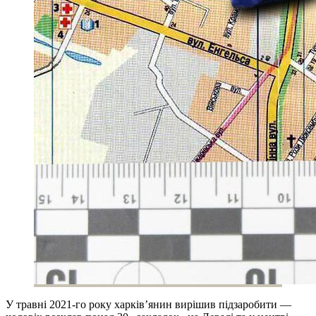
У травні 2021-го року харків’янин вирішив підзаробити —