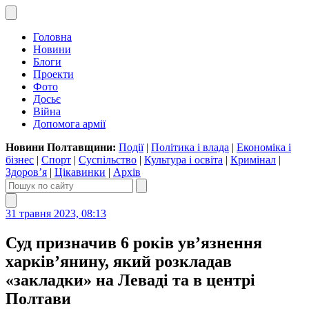
Головна
Новини
Блоги
Проекти
Фото
Досьє
Війна
Допомога армії
Новини Полтавщини:
Події
|
Політика і влада
|
Економіка і
бізнес
|
Спорт
|
Суспільство
|
Культура і освіта
|
Кримінал
|
Здоров’я
|
Цікавинки
|
Архів
31 травня 2023, 08:13
Суд призначив 6 років ув’язнення
харків’янину, який розкладав
«закладки» на Леваді та в центрі
Полтави