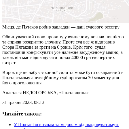
Місця, де Пятаков робив закладки — дані судового реєстру
Обвинувачений свою провину у вчиненому визнав повністю
та сприяв розкриттю злочину. Проте суд все ж відправив
Єгора Пятакова за ґрати на 6 років. Крім того, суддя
постановив конфіскувати усе належне засудженому майно, а
також він має відшкодувати понад 40000 грн експертних
витрат.
Вирок ще не набув законної сили та може бути оскаржений в
Полтавському апеляційному суді протягом 30 моменту дня
його проголошення.
Анастасія НЕДОГОРСЬКА
, «Полтавщина»
31 травня 2023, 08:13
Читайте також:
У Полтаві освітянам та медикам відшкодовуватимуть