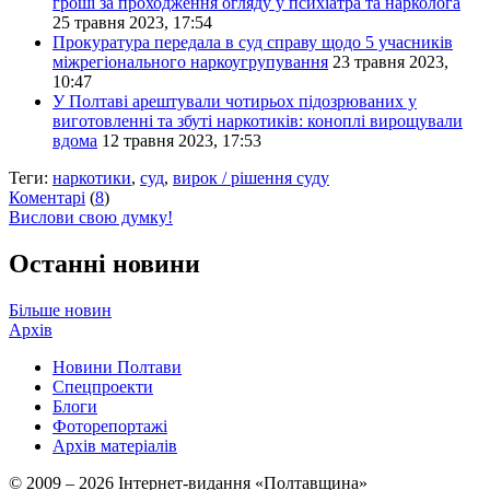
гроші за проходження огляду у психіатра та нарколога
25 травня 2023, 17:54
Прокуратура передала в суд справу щодо 5 учасників
міжрегіонального наркоугрупування
23 травня 2023,
10:47
У Полтаві арештували чотирьох підозрюваних у
виготовленні та збуті наркотиків: коноплі вирощували
вдома
12 травня 2023, 17:53
Теги:
наркотики
,
суд
,
вирок / рішення суду
Коментарі
(
8
)
Вислови свою думку!
Останні новини
Більше новин
Архів
Новини Полтави
Спецпроекти
Блоги
Фоторепортажі
Архів матеріалів
© 2009 – 2026 Інтернет-видання «Полтавщина»