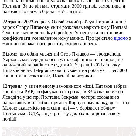
чоловік розклав понад 30 «закладок» на Леваді та у центрі
Полтави. За це він мав отримати 3000 грн від замовника, а
натомість отримав 6 років ув’язнення
22 травня 2023-го року Октябрський райсуд Полтави виніс
вирок Єгору Пятакову, який розкладав наркотики у Полтаві.
Суд призначив чоловіку 6 років ув’язнення та постановив
конфіскувати усе належне йому майно. Про це стало
відомо
з
Єдиного державного реєстру судових рішень.
Відомо, що обвинувачений Єгор Пятаков — уродженець
Харкова, має середню освіту, ніде офіційно не працює, не
одружений та раніше не судимий. У травні 2021-го року
Пятаков через Telegram «влаштувався на роботу» — за 3000
грн він мав розкласти у Полтаві наркотики.
12 травня, у визначеному замовником місці, Пятаков забрав
канабіс та PVP, розфасував їх та розклав 33 «закладки» на
Леваді та у центрі Полтави. Зокрема, чотири схованки з
наркотиком він зробив прямо у Корпусному парку, дві — під
Малою академією мистецтв, дві — у берізках поблизу
Полтавської ОДА, а ще три — у дворах навпроти главку
поліції.