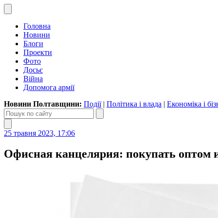
Головна
Новини
Блоги
Проекти
Фото
Досьє
Війна
Допомога армії
Новини Полтавщини:
Події
|
Політика і влада
|
Економіка і біз
25 травня 2023, 17:06
Офисная канцелярия: покупать оптом и