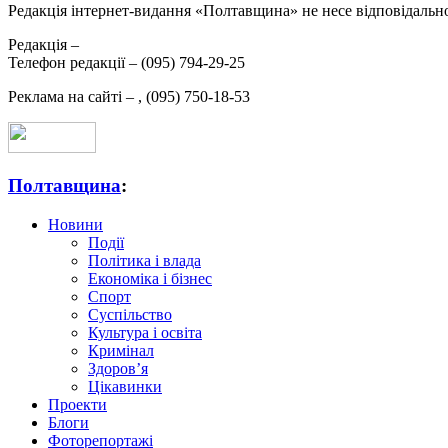
Редакція інтернет-видання «Полтавщина» не несе відповідальнос
Редакція –
Телефон редакції –
(095) 794-29-25
Реклама на сайті –
,
(095) 750-18-53
Полтавщина
:
Новини
Події
Політика і влада
Економіка і бізнес
Спорт
Суспільство
Культура і освіта
Кримінал
Здоров’я
Цікавинки
Проекти
Блоги
Фоторепортажі