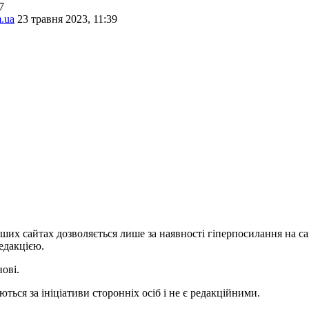
7
m.ua
23 травня 2023, 11:39
ших сайтах дозволяється лише за наявності гіперпосилання на с
едакцією.
нові.
ться за ініціативи сторонніх осіб і не є редакційними.