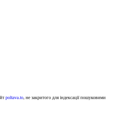
айт
poltava.to
, не закритого для індексації пошуковими