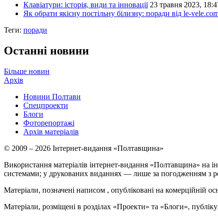
Клавіатури: історія, види та інновації
23 травня 2023, 18:4
Як обрати якісну постільну білизну: поради від le-vele.co
Теги:
поради
Останні новини
Більше новин
Архів
Новини Полтави
Спецпроекти
Блоги
Фоторепортажі
Архів матеріалів
© 2009 – 2026 Інтернет-видання «Полтавщина»
Використання матеріалів інтернет-видання «Полтавщина» на ін
системами; у друкованих виданнях — лише за погодженням з р
Матеріали, позначені написом
, опубліковані на комерційній ос
Матеріали, розміщені в розділах «Проекти» та «Блоги», публікую