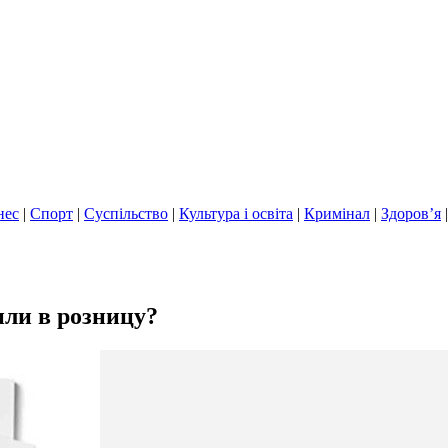
нес
|
Спорт
|
Суспільство
|
Культура і освіта
|
Кримінал
|
Здоров’я
ли в розницу?