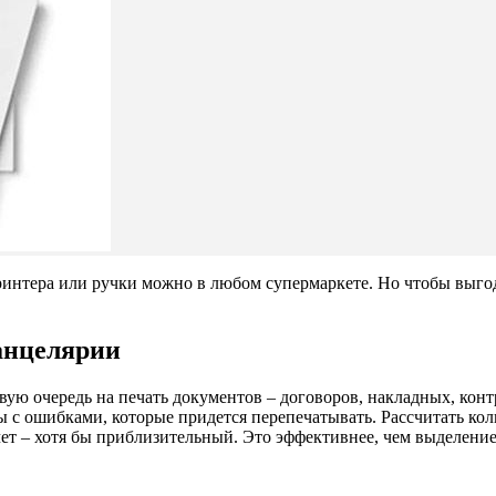
ринтера или ручки можно в любом супермаркете. Но чтобы выгод
анцелярии
вую очередь на печать документов – договоров, накладных, контра
ты с ошибками, которые придется перепечатывать. Рассчитать ко
чет – хотя бы приблизительный. Это эффективнее, чем выделени