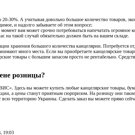
о 20-30%. А учитывая довольно большое количество товаров, эк
димое, и надолго забываете об этом вопросе;
 момент вам может срочно потребоваться напечатать огромное к
ас на такой случай обязательно должен быть на вашем складе.
зации хранения большого количества канцелярии. Потребуется о
анимают много места. Если вы приобретаете канцелярские товар
рские товары с большим запасом просто не рентабельно. Средст
цене розницы?
». Здесь вы можете купить любые канцелярские товары, бумаг
кции, а цены станут приятным сюрпризом. На розницу они такие
т всю территорию Украины. Сделать заказ вы можете прямо сейч
, 19:03