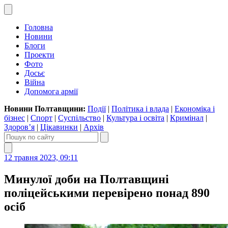
Головна
Новини
Блоги
Проекти
Фото
Досьє
Війна
Допомога армії
Новини Полтавщини:
Події
|
Політика і влада
|
Економіка і
бізнес
|
Спорт
|
Суспільство
|
Культура і освіта
|
Кримінал
|
Здоров’я
|
Цікавинки
|
Архів
12 травня 2023, 09:11
Минулої доби на Полтавщині
поліцейськими перевірено понад 890
осіб