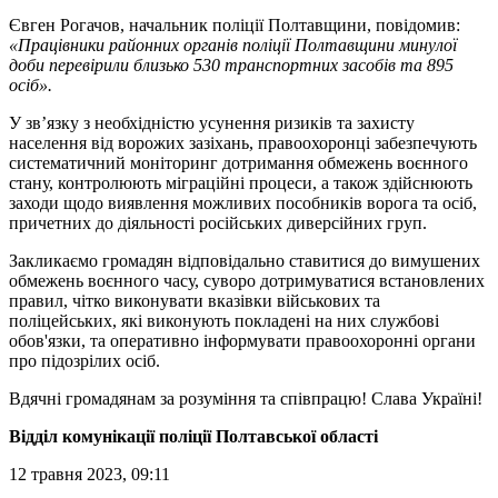
Євген Рогачов, начальник поліції Полтавщини, повідомив:
«Працівники районних органів поліції Полтавщини минулої
доби перевірили близько 530 транспортних засобів та 895
осіб».
У зв’язку з необхідністю усунення ризиків та захисту
населення від ворожих зазіхань, правоохоронці забезпечують
систематичний моніторинг дотримання обмежень воєнного
стану, контролюють міграційні процеси, а також здійснюють
заходи щодо виявлення можливих пособників ворога та осіб,
причетних до діяльності російських диверсійних груп.
Закликаємо громадян відповідально ставитися до вимушених
обмежень воєнного часу, суворо дотримуватися встановлених
правил, чітко виконувати вказівки військових та
поліцейських, які виконують покладені на них службові
обов'язки, та оперативно інформувати правоохоронні органи
про підозрілих осіб.
Вдячні громадянам за розуміння та співпрацю! Слава Україні!
Відділ комунікації поліції Полтавської області
12 травня 2023, 09:11