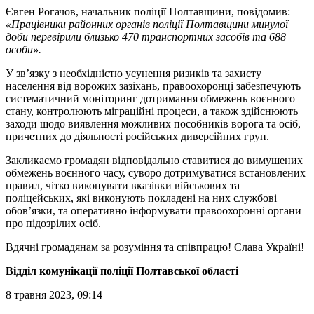
Євген Рогачов, начальник поліції Полтавщини, повідомив:
«Працівники районних органів поліції Полтавщини минулої
доби перевірили близько 470 транспортних засобів та 688
особи».
У зв’язку з необхідністю усунення ризиків та захисту
населення від ворожих зазіхань, правоохоронці забезпечують
систематичний моніторинг дотримання обмежень воєнного
стану, контролюють міграційні процеси, а також здійснюють
заходи щодо виявлення можливих пособників ворога та осіб,
причетних до діяльності російських диверсійних груп.
Закликаємо громадян відповідально ставитися до вимушених
обмежень воєнного часу, суворо дотримуватися встановлених
правил, чітко виконувати вказівки військових та
поліцейських, які виконують покладені на них службові
обов’язки, та оперативно інформувати правоохоронні органи
про підозрілих осіб.
Вдячні громадянам за розуміння та співпрацю! Слава Україні!
Відділ комунікації поліції Полтавської області
8 травня 2023, 09:14