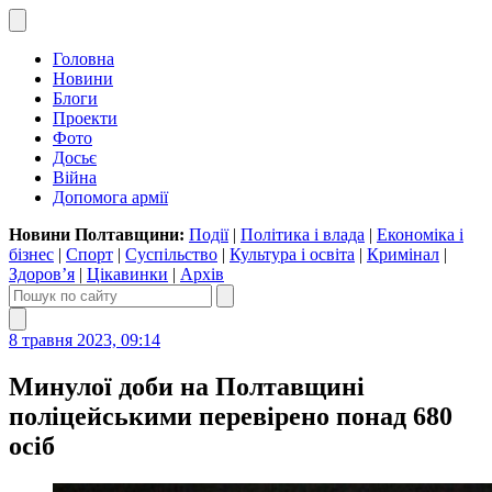
Головна
Новини
Блоги
Проекти
Фото
Досьє
Війна
Допомога армії
Новини Полтавщини:
Події
|
Політика і влада
|
Економіка і
бізнес
|
Спорт
|
Суспільство
|
Культура і освіта
|
Кримінал
|
Здоров’я
|
Цікавинки
|
Архів
8 травня 2023, 09:14
Минулої доби на Полтавщині
поліцейськими перевірено понад 680
осіб