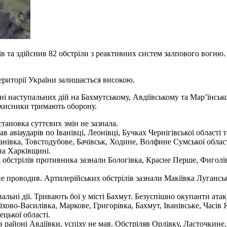
ів та здійснив 82 обстріли з реактивних систем залпового вогн
ериторії України залишається високою.
і наступальних дій на Бахмутському, Авдіївському та Мар’їнськ
захисники тримають оборону.
ановка суттєвих змін не зазнала.
авіаударів по Іванівці, Леонівці, Бучках Чернігівської області
анівка, Товстодубове, Бачівськ, Ходине, Волфине Сумської област
на Харківщині.
 обстрілів противника зазнали Бологівка, Красне Перше, Фигол
проводив. Артилерійських обстрілів зазнали Макіївка Луганської
ьні дії. Тривають бої у місті Бахмут. Безуспішно окупанти атак
хово-Василівка, Маркове, Григорівка, Бахмут, Іванівське, Часів
цької області.
 районі Авдіївки, успіху не мав. Обстріляв Орлівку, Ласточкине