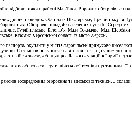
ни відбили атаки в районі Мар’їнки. Ворожих обстрілів зазнали 
них дій не проводив. Обстріляв Шахтарське, Пречистівку та Вуг
ороняється. Обстріляв понад 40 населених пунктів. Серед них —
ізничне, Гуляйпільське, Білогір’я, Мала Токмачка, Малі Щербаки,
вське, Кізомис Херсонської області та місто Херсон.
го паспорта, окупанти у місті Старобільськ примусово виселяють
на вулицю. Окупантів не зупиняє навіть той факт, що у помешканн
ддають військовослужбовцям російської окупаційної армії під за
ередження особового складу та військової техніки противника. 
 районів зосередження озброєння та військової техніки, 3 склади 