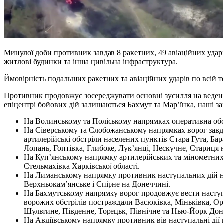
Минулої доби противник завдав 8 ракетних, 49 авіаційних удар
житлові будинки та інша цивільна інфраструктура.
Ймовірність подальших ракетних та авіаційних ударів по всій т
Противник продовжує зосереджувати основні зусилля на веденн
епіцентрі бойових дій залишаються Бахмут та Мар’їнка, наші 
На Волинському та Поліському напрямках оперативна обст
На Сіверському та Слобожанському напрямках ворог завдав 
артилерійські обстріли населених пунктів Стара Гута, Бар
Лопань, Гоптівка, Глибоке, Лук’янці, Нескучне, Стариця 
На Куп’янському напрямку артилерійських та мінометних
Стельмахівка Харківської області.
На Лиманському напрямку противник наступальних дій не 
Верхньокам’янське і Спірне на Донеччині.
На Бахмутському напрямку ворог продовжує вести наступал
ворожих обстрілів постраждали Васюківка, Міньківка, Орі
Шультине, Південне, Торецьк, Північне та Нью-Йорк Доне
На Авдіївському напрямку противник вів наступальні дії в