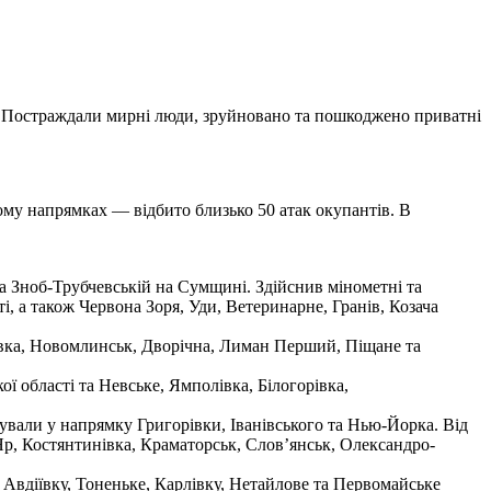
ю. Постраждали мирні люди, зруйновано та пошкоджено приватні
ому напрямках — відбито близько 50 атак окупантів. В
 та Зноб-Трубчевській на Сумщині. Здійснив мінометні та
і, а також Червона Зоря, Уди, Ветеринарне, Гранів, Козача
івка, Новомлинськ, Дворічна, Лиман Перший, Піщане та
 області та Невське, Ямполівка, Білогорівка,
ували у напрямку Григорівки, Іванівського та Нью-Йорка. Від
 Яр, Костянтинівка, Краматорськ, Слов’янськ, Олександро-
, Авдіївку, Тоненьке, Карлівку, Нетайлове та Первомайське