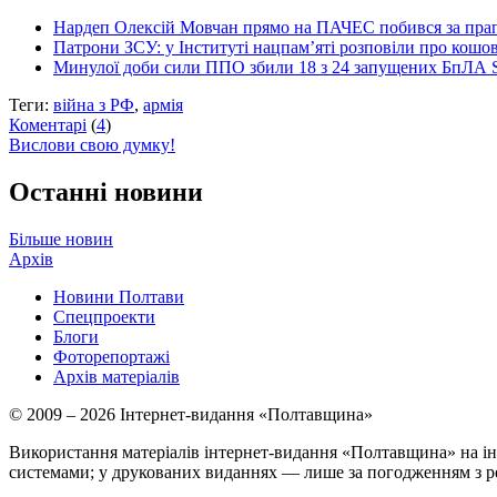
Нардеп Олексій Мовчан прямо на ПАЧЕС побився за прап
Патрони ЗСУ: у Інституті нацпам’яті розповіли про кошо
Минулої доби сили ППО збили 18 з 24 запущених БпЛА 
Теги:
війна з РФ
,
армія
Коментарі
(
4
)
Вислови свою думку!
Останні новини
Більше новин
Архів
Новини Полтави
Спецпроекти
Блоги
Фоторепортажі
Архів матеріалів
© 2009 – 2026 Інтернет-видання «Полтавщина»
Використання матеріалів інтернет-видання «Полтавщина» на ін
системами; у друкованих виданнях — лише за погодженням з р