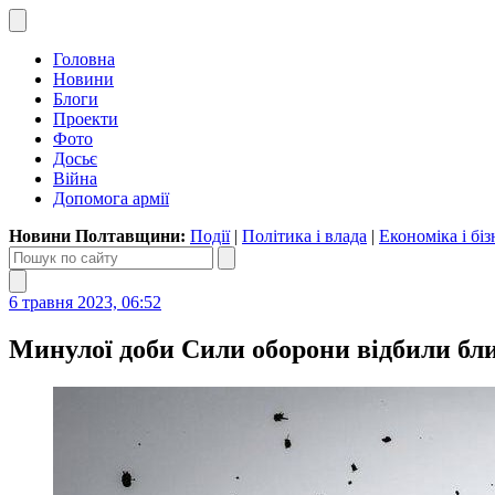
Головна
Новини
Блоги
Проекти
Фото
Досьє
Війна
Допомога армії
Новини Полтавщини:
Події
|
Політика і влада
|
Економіка і біз
6 травня 2023, 06:52
Минулої доби Сили оборони відбили бл