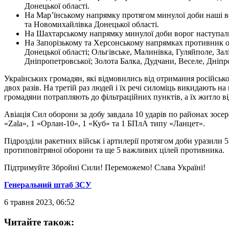
Донецької області.
На Мар’їнському напрямку протягом минулої доби наші вої
та Новомихайлівка Донецької області.
На Шахтарському напрямку минулої доби ворог наступаль
На Запорізькому та Херсонському напрямках противник об
Донецької області; Ольгівське, Малинівка, Гуляйполе, Зал
Дніпропетровської; Золота Балка, Дудчани, Веселе, Дніпро
Українських громадян, які відмовились від отримання російсько
двох разів. На третій раз людей і їх речі силоміць викидають 
громадяни потрапляють до фільтраційних пунктів, а їх житло ві
Авіація Сил оборони за добу завдала 10 ударів по районах зос
«Zala», 1 «Орлан-10», 1 «Куб» та 1 БПлА типу «Ланцет».
Підрозділи ракетних військ і артилерії протягом доби уразили 5
протиповітряної оборони та ще 5 важливих цілей противника.
Підтримуйте Збройні Сили! Переможемо! Слава Україні!
Генеральний штаб ЗСУ
6 травня 2023, 06:52
Читайте також: