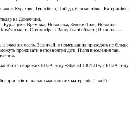
також Курахове, Георгіївка, Побєда, Єлизаветівка, Катеринівка
ледар на Донеччині.
 Бурлацьке, Времівка, Новосілка, Зелене Поле, Новопіль
 Кам’янське та Степногірськ Запорізької області; Нікополь —
 із власних осель. Зазвичай, в помешкання приходять не більше
і можуть проживати неповнолітні діти. Після виселення такі
селення.
Також збито 5 ворожих БПлА типу «Shahed-136/131», 2 БПлА типу
боєприпасів та пально-мастильних матеріалів, 1 засіб