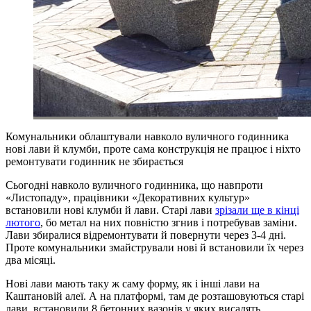
Комунальники облаштували навколо вуличного годинника
нові лави й клумби, проте сама конструкція не працює і ніхто
ремонтувати годинник не збирається
Сьогодні навколо вуличного годинника, що навпроти
«Листопаду», працівники «Декоративних культур»
встановили нові клумби й лави. Старі лави
зрізали ще в кінці
лютого
, бо метал на них повністю згнив і потребував заміни.
Лави збиралися відремонтувати й повернути через 3-4 дні.
Проте комунальники змайстрували нові й встановили їх через
два місяці.
Нові лави мають таку ж саму форму, як і інші лави на
Каштановій алеї. А на платформі, там де розташовуються старі
лави, встановили 8 бетонних вазонів у яких висадять