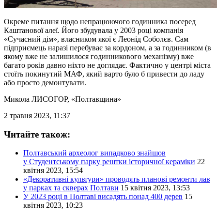
Окреме питання щодо непрацюючого годинника посеред
Каштанової алеї. Його збудувала у 2003 році компанія
«Сучасний дім», власником якої є Леонід Соболєв. Сам
підприємець наразі перебуває за кордоном, а за годинником (в
якому вже не залишилося годинникового механізму) вже
багато років давно ніхто не доглядає. Фактично у центрі міста
стоїть покинутий МАФ, який варто було б привести до ладу
або просто демонтувати.
Микола ЛИСОГОР
, «Полтавщина»
2 травня 2023, 11:37
Читайте також:
Полтавський археолог випадково знайшов
у Студентському парку рештки історичної кераміки
22
квітня 2023, 15:54
«Декоративні культури» проводять планові ремонти лав
у парках та скверах Полтави
15 квітня 2023, 13:53
У 2023 році в Полтаві висадять понад 400 дерев
15
квітня 2023, 10:23