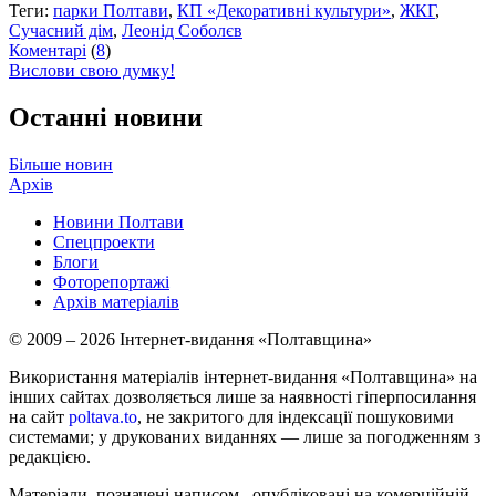
Теги:
парки Полтави
,
КП «Декоративні культури»
,
ЖКГ
,
Сучасний дім
,
Леонід Соболєв
Коментарі
(
8
)
Вислови свою думку!
Останні новини
Більше новин
Архів
Новини Полтави
Спецпроекти
Блоги
Фоторепортажі
Архів матеріалів
© 2009 – 2026 Інтернет-видання «Полтавщина»
Використання матеріалів інтернет-видання «Полтавщина» на
інших сайтах дозволяється лише за наявності гіперпосилання
на сайт
poltava.to
, не закритого для індексації пошуковими
системами; у друкованих виданнях — лише за погодженням з
редакцією.
Матеріали, позначені написом
, опубліковані на комерційній