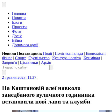
Головна
Новини
Блоги
Проекти
Фото
Досьє
Війна
Допомога армії
Новини Полтавщини:
Події
|
Політика і влада
|
Економіка і
бізнес
|
Спорт
|
Суспільство
|
Культура і освіта
|
Кримінал
|
Здоров’я
|
Цікавинки
|
Архів
2 травня 2023, 11:37
На Каштановій алеї навколо
занедбаного вуличного годинника
встановили нові лави та клумби