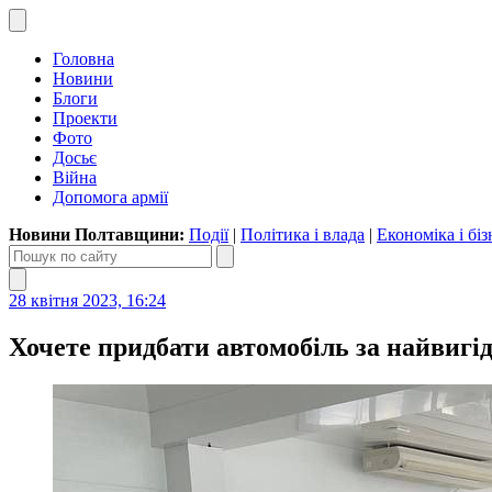
Головна
Новини
Блоги
Проекти
Фото
Досьє
Війна
Допомога армії
Новини Полтавщини:
Події
|
Політика і влада
|
Економіка і біз
28 квітня 2023, 16:24
Хочете придбати автомобіль за найвиг