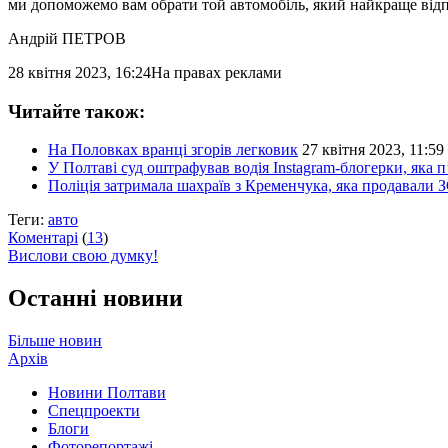
ми допоможемо вам обрати той автомобіль, який найкраще від
Андрій ПЕТРОВ
28 квітня 2023, 16:24
На правах реклами
Читайте також:
На Половках вранці згорів легковик
27 квітня 2023, 11:59
У Полтаві суд оштрафував водія Instagram-блогерки, яка п
Поліція затримала шахраїв з Кременчука, яка продавали З
Теги:
авто
Коментарі
(
13
)
Вислови свою думку!
Останні новини
Більше новин
Архів
Новини Полтави
Спецпроекти
Блоги
Фоторепортажі