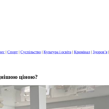
нес
|
Спорт
|
Суспільство
|
Культура і освіта
|
Кримінал
|
Здоров’я
іднішою ціною?