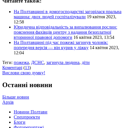
Читайте також:
На Полтавщині в домогосподарстві загорілася пральна
машина: двох людей госпіталізували
19 квітня 2023,
12:58
Юридична відповідальність за випалювання рослин:
пояснення фахівців центру з надання безоплатної
вторинної правової допомоги
16 квітня 2023, 13:54
На Полтавщині під час пожежі загинув чоловік:
попередня версія — він курив у ліжку
14 квітня 2023,
12:04
Теги:
пожежа
,
ДСНС
,
загинула людина
,
діти
Коментарі
(
13
)
Вислови свою думку!
Останні новини
Більше новин
Архів
Новини Полтави
Спецпроекти
Блоги
Фоторепортажі