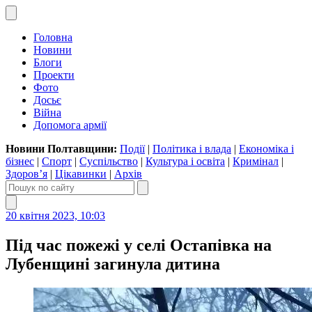
Головна
Новини
Блоги
Проекти
Фото
Досьє
Війна
Допомога армії
Новини Полтавщини:
Події
|
Політика і влада
|
Економіка і
бізнес
|
Спорт
|
Суспільство
|
Культура і освіта
|
Кримінал
|
Здоров’я
|
Цікавинки
|
Архів
20 квітня 2023, 10:03
Під час пожежі у селі Остапівка на
Лубенщині загинула дитина