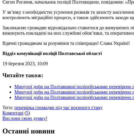
Євген Рогачов, начальник поліції Полтавщини, повідомив:
«Пра
У зв’язку з необхідністю усунення ризиків та захисту населен
контролюють міграційні процеси, а також здійснюють заходи що
Закликаємо громадян відповідально ставитися до вимушених обм
виконують покладені на них службові обов’язки, та оперативно
Вдячні громадянам за розуміння та співпрацю! Слава Україні!
Відділ комунікації поліції Полтавської області
19 березня 2023, 10:09
Читайте також:
Минулої доби на Полтавщині поліцейськими перевірено п
Минулої доби на Полтавщині поліцейськими перевірено п
Минулої доби на Полтавщині поліцейськими перевірено п
Теги:
перевірка громадян під час воєнного стану
Коментарі
(
5
)
Вислови свою думку!
Останні новини