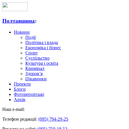
Полтавщина
:
Новини
Події
Політика і влада
Економіка і бізнес
Спорт
Суспільство
Культура і освіта
Кримінал
Здоров’я
Цікавинки
Проекти
Блоги
Фоторепортажі
Архів
Наш e-mail:
Телефон редакції:
(095) 794-29-25
Реклама на сайті:
(095) 750-18-53