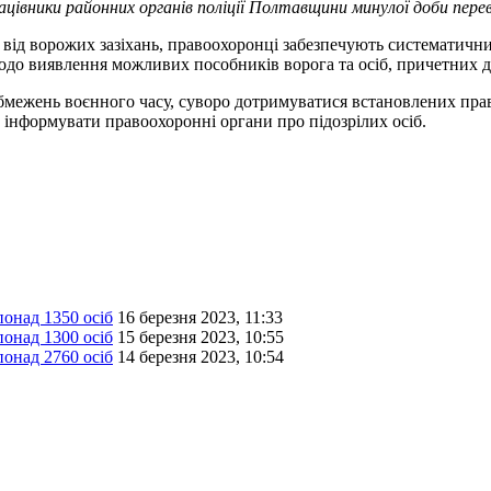
цівники районних органів поліції Полтавщини минулої доби пере
ня від ворожих зазіхань, правоохоронці забезпечують систематич
до виявлення можливих пособників ворога та осіб, причетних до
ежень воєнного часу, суворо дотримуватися встановлених правил
 інформувати правоохоронні органи про підозрілих осіб.
онад 1350 осіб
16 березня 2023, 11:33
онад 1300 осіб
15 березня 2023, 10:55
онад 2760 осіб
14 березня 2023, 10:54