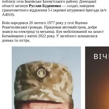
поблизу села Іванівське Бахмутського району Донецької
області загинув
Руслан Будяненко
— солдат, навідник
гранатометного відділення 5-ї окремої штурмової бригади (в/ч
А4010).
Воїн народився 20 лютого 1977 року у селі Яценки
Решетилівської громади. Працював автомайстром, добре
знався на електриці та механіці. Був мобілізований на захист
Батьківщини у квітні 2022 року. У загиблого залишилися
донька та сестра.