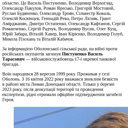
областю. Це Василь Пистуненко, Володимир Верхогляд,
Олександр Пакулов, Роман Яресько, Григорій Мостовий,
Руслан Будяненко, Олександр Троян, Сільвестр Коваль,
Олексій Косвінцев, Геннадій Рева, Петро Лісняк, Грант
Амірджанян, Дмитро Остапенко, Олександр Кафтанов, Сергій
Романченко, Сергій Радчук, Володимир Вусик, Олег Кущ,
Юрій Забара, Віталій Хавер, Іван Кірієнко, Володимир Голуб,
Микола Плохань та Віталій Кабачок.
За інформацією Оболонської сільської ради, на війні проти
російських окупантів загинув
Пистуненко Василь
Тарасович
— військовослужбовець 17-ї окремої танкової
бригади.
Воїн народився 28 вересня 1999 року. Проживав у селі
Оболонь. З 16 квітня 2022 року вважався зниклим безвісти
в районі міста Лиман Донецької області. Тільки у березні
2023 року, після деокупації території та проведення
експертизи, рідні отримали офіційне підтвердження загибелі
Героя.