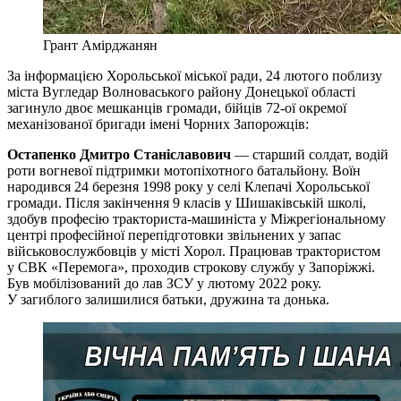
Грант Амірджанян
За інформацією Хорольської міської ради, 24 лютого поблизу
міста Вугледар Волноваського району Донецької області
загинуло двоє мешканців громади, бійців 72-ої окремої
механізованої бригади імені Чорних Запорожців:
Остапенко Дмитро Станіславович
— старший солдат, водій
роти вогневої підтримки мотопіхотного батальйону. Воїн
народився 24 березня 1998 року у селі Клепачі Хорольської
громади. Після закінчення 9 класів у Шишаківській школі,
здобув професію тракториста-машиніста у Міжрегіональному
центрі професійної перепідготовки звільнених у запас
військовослужбовців у місті Хорол. Працював трактористом
у СВК «Перемога», проходив строкову службу у Запоріжжі.
Був мобілізований до лав ЗСУ у лютому 2022 року.
У загиблого залишилися батьки, дружина та донька.