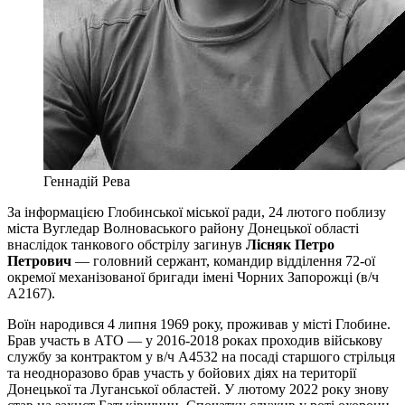
Геннадій Рева
За інформацією Глобинської міської ради, 24 лютого поблизу
міста Вугледар Волноваського району Донецької області
внаслідок танкового обстрілу загинув
Лісняк Петро
Петрович
— головний сержант, командир відділення 72-ої
окремої механізованої бригади імені Чорних Запорожці (в/ч
А2167).
Воїн народився 4 липня 1969 року, проживав у місті Глобине.
Брав участь в АТО — у 2016-2018 роках проходив військову
службу за контрактом у в/ч А4532 на посаді старшого стрільця
та неодноразово брав участь у бойових діях на території
Донецької та Луганської областей. У лютому 2022 року знову