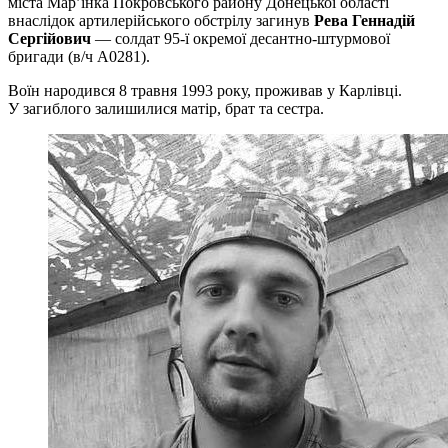
міста Мар’їнка Покровського району Донецької області
внаслідок артилерійського обстрілу загинув
Рева Геннадій
Сергійович
— солдат 95-ї окремої десантно-штурмової
бригади (в/ч А0281).
Воїн народився 8 травня 1993 року, проживав у Карлівці.
У загиблого залишилися матір, брат та сестра.