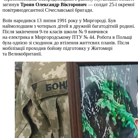
загинув
Троян Олександр Вікторович
— солдат 25-ї окремої
повітрянодесантної Січеславської бригади.
Воїн народився 13 липня 1991 року у Миргороді. Був
наймолодшим з чотирьох дітей в дружній багатодітній родині.
Після закінчення 9-ти класів школи № 9 вивчився
на електрика в Миргородському ПТУ № 44. Робота в Польщі
була однією зі сходинок до втілення життєвих планів. Після
мобілізації проходив бойову підготовку у Житомирі
та Великобританії.