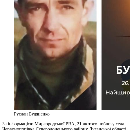
Руслан Будяненко
За інформацією Миргородської РВА, 21 лютого поблизу села
Червонопопівка Cєвєродонецького району Луганської області