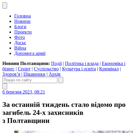
Головна
Новини
Блоги
Проекти
Фото
Досьє
Війна
Допомога армії
Новини Полтавщини:
Події
|
Політика і влада
|
Економіка і
бізнес
|
Спорт
|
Суспільство
|
Культура і освіта
|
Кримінал
|
Здоров’я
|
Цікавинки
|
Архів
6 березня 2023, 08:21
За останній тиждень стало відомо про
загибель 24-х захисників
з Полтавщини