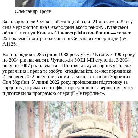
Олександр Троян
За інформацією Чутівської селищної ради, 21 лютого поблизу
села Червонопопівка Cєвєродонецького району Луганської
області загинув
Коваль Сільвестр Миколайович —
солдат
25-ї окремої повітрянодесантної Січеславської бригади (в/ч
А1126).
Воїн народився 28 серпня 1988 року у смт Чутове. З 1995 року
по 2004 рік навчався в Чутівській ЗОШ І-ІІІ ступенів. З 2004
року по 2007 рік навчався в Полтавському аграрному коледжі
управління і права та здобув спеціальність землевпорядника.
21 червня 2022 року призваний за мобілізацією до Збройних
Сил України. У липні 2022 року, пройшовши підготовку за
кордоном, отримав сертифікат про успішне завершення курсу
підготовки за програмою операції «Інтерфлекс».