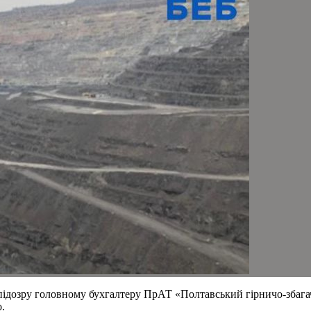
підозру головному бухгалтеру ПрАТ «Полтавський гірничо-збага
.