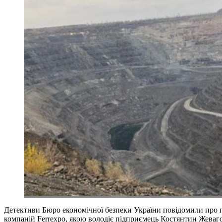
Детективи Бюро економічної безпеки України повідомили про 
компаній Ferrexpo, якою володіє підприємець Костянтин Жеваго