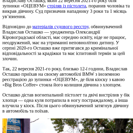
Владиславу Осташку, який 22 вересня 2021-го року біля
зупинки «ОЦЕВУМ»
стріляв із пістолета
, поранив чоловіка та
викрав дівчину. Суд призначив нападнику 3 роки та 1 місяць
ув’язнення.
Відповідно до
матеріалів судового реєстру
, обвинувачений
Владислав Осташко — уродженець Олександрії
Кіровоградської області, має середню освіту, ніде не працює,
неодружений, має на утриманні неповнолітню дитину. У
серпні 2020-го Осташко вже притягався до кримінальної
відповідальності за крадіжки та має іспитовий термін за цей
злочин.
Так, 22 вересня 2021-го року, близько 12-ї години, Владислав
Осташко приїхав на своєму автомобілі BMW з іноземною
реєстрацією до зупинки «ОЦЕВУМ», де біля кіоску з кавою
«Big Bros Coffee» стояла його колишня дівчина з хлопцем.
Осташко дістав вогнепальний пістолет та двічі вистрілив у бік
хлопця — одна куля потрапила в ногу постраждалому, а інша
влучила у кіоск. Після цього обвинувачений затягнув дівчину
в автомобіль та поїхав.