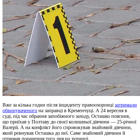
Вже за кілька годин після інциденту правоохоронці
затримали
обвинуваченого
на заправці в Кременчуці. А 24 вересня в
суді, під час обрання запобіжного заходу, Осташко пояснив,
що приїхав у Полтаву до своєї колишньої дівчини — 25-річної
Валерії. А на конфлікт його спровокував знайомий дівчини,
який ревнував Осташка до неї. Саме знайомий дівчини й
отримав поранення того дня на зупинці.