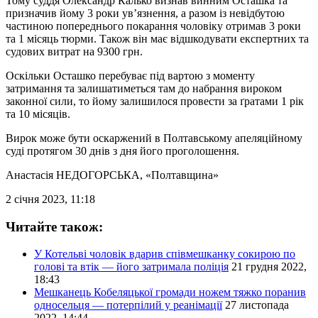
Тому суддя Олександр Калько визнав винним Осташка та
призначив йому 3 роки ув’язнення, а разом із невідбутою
частиною попереднього покарання чоловіку отримав 3 роки
та 1 місяць тюрми. Також він має відшкодувати експертних та
судових витрат на 9300 грн.
Оскільки Осташко перебуває під вартою з моменту
затримання та залишатиметься там до набрання вироком
законної сили, то йому залишилося провести за ґратами 1 рік
та 10 місяців.
Вирок може бути оскаржений в Полтавському апеляційному
суді протягом 30 днів з дня його проголошення.
Анастасія НЕДОГОРСЬКА
, «Полтавщина»
2 січня 2023, 11:18
Читайте також:
У Котельві чоловік вдарив співмешканку сокирою по
голові та втік — його затримала поліція
21 грудня 2022,
18:43
Мешканець Кобеляцької громади ножем тяжко поранив
односельця — потерпілий у реанімації
27 листопада
2022, 14:44