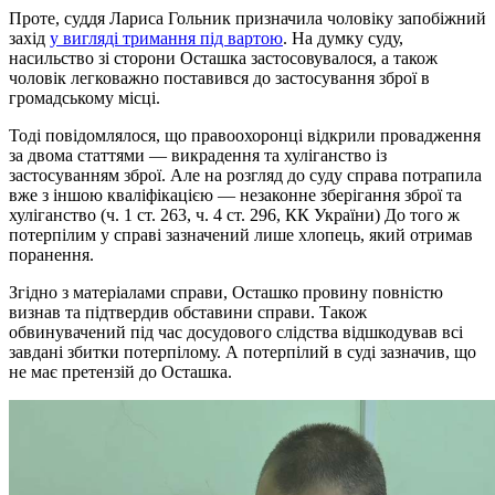
Проте, суддя Лариса Гольник призначила чоловіку запобіжний
захід
у вигляді тримання під вартою
. На думку суду,
насильство зі сторони Осташка застосовувалося, а також
чоловік легковажно поставився до застосування зброї в
громадському місці.
Тоді повідомлялося, що правоохоронці відкрили провадження
за двома статтями — викрадення та хуліганство із
застосуванням зброї. Але на розгляд до суду справа потрапила
вже з іншою кваліфікацією — незаконне зберігання зброї та
хуліганство (ч. 1 ст. 263, ч. 4 ст. 296, КК України) До того ж
потерпілим у справі зазначений лише хлопець, який отримав
поранення.
Згідно з матеріалами справи, Осташко провину повністю
визнав та підтвердив обставини справи. Також
обвинувачений під час досудового слідства відшкодував всі
завдані збитки потерпілому. А потерпілий в суді зазначив, що
не має претензій до Осташка.