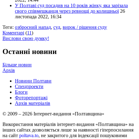
У Полтаві суд посадив на 10 років жінку, яка зарізала
свого співмешканця через ревнощі до колишньої
26
листопада 2022, 16:34
Теги:
озброєний напад
,
суд
,
вирок / рішення суду
Коментарі
(
11
)
Вислови свою думку!
Останні новини
Більше новин
Архів
Новини Полтави
Спецпроекти
Блоги
Фоторепортажі
Архів матеріалів
© 2009 – 2026 Інтернет-видання «Полтавщина»
Використання матеріалів інтернет-видання «Полтавщина» на
інших сайтах дозволяється лише за наявності гіперпосилання
на сайт
poltava.to
, не закритого для індексації пошуковими