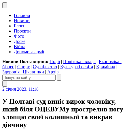
Головна
Новини
Блоги
Проекти
Фото
Досьє
Війна
Допомога армії
Новини Полтавщини:
Події
|
Політика і влада
|
Економіка і
бізнес
|
Спорт
|
Суспільство
|
Культура і освіта
|
Кримінал
|
Здоров’я
|
Цікавинки
|
Архів
2 січня 2023, 11:18
У Полтаві суд виніс вирок чоловіку,
який біля ОЦЕВУМу прострелив ногу
хлопцю своєї колишньої та викрав
дівчину