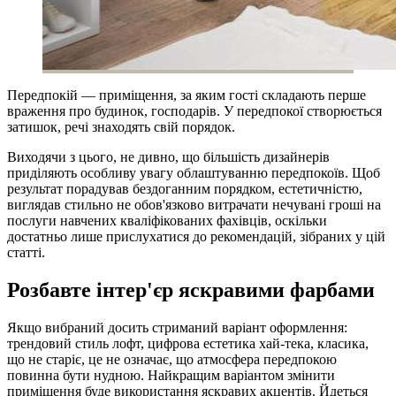
Передпокій — приміщення, за яким гості складають перше
враження про будинок, господарів. У передпокої створюється
затишок, речі знаходять свій порядок.
Виходячи з цього, не дивно, що більшість дизайнерів
приділяють особливу увагу облаштуванню передпокоїв. Щоб
результат порадував бездоганним порядком, естетичністю,
виглядав стильно не обов'язково витрачати нечувані гроші на
послуги навчених кваліфікованих фахівців, оскільки
достатньо лише прислухатися до рекомендацій, зібраних у цій
статті.
Розбавте інтер'єр яскравими фарбами
Якщо вибраний досить стриманий варіант оформлення:
трендовий стиль лофт, цифрова естетика хай-тека, класика,
що не старіє, це не означає, що атмосфера передпокою
повинна бути нудною. Найкращим варіантом змінити
приміщення буде використання яскравих акцентів. Йдеться