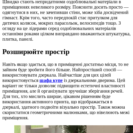
Швидко стають непридатними оздоблювальні матеріали в
приміщеннях невеликого розміру. Пояснити досить просто —
одягнутися в них, не зачепивши стіни, може хіба досвідчений
гімнаст. Крім того, часто передпокій стає притулком для
дитячих колясок, мокрих парасольок, велосипедів тощо. З
огляду на це лідерами серед оздоблювальних матеріалів
останніми роками цілком виправдано вважаються штукатурка,
плитка, панелі.
Розширюйте простір
Навіть якщо здається, що в приміщенні достатньо місця, то не
зайвим буде зробити його більше. Найпростіший спосіб —
використовувати дзеркала. Найчастіше для цих цілей
використовується
шафа купе
із дзеркальними дверима. Цей
варіант не тільки дозволяє підвищити естетичні властивості
приміщення, але й організувати зручніше зберігання речей.
Для тих, хто мислить ширше, цікавим рішенням буде
використання активного принта, що відображається в
дзеркалі, здатного подвоїти візуально простір. Також можна
скористатися геометричними малюнками, що нівелюють межі
приміщення.