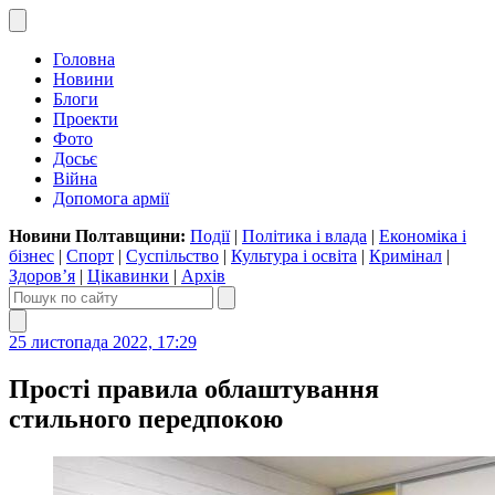
Головна
Новини
Блоги
Проекти
Фото
Досьє
Війна
Допомога армії
Новини Полтавщини:
Події
|
Політика і влада
|
Економіка і
бізнес
|
Спорт
|
Суспільство
|
Культура і освіта
|
Кримінал
|
Здоров’я
|
Цікавинки
|
Архів
25 листопада 2022, 17:29
Прості правила облаштування
стильного передпокою