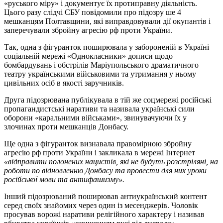
«руського міру» і документує їх протиправну діяльність.
Цього разу слідчі СБУ повідомили про підозру ше 4
мешканцям Полтавщини, які виправдовували дії окупантів і
заперечували збройну агресію рф проти України.
Так, одна з фігуранток поширювала у забороненій в Україні
соціальній мережі «Однокласники» дописи щодо
бомбардувань і обстрілів Маріупольського драматичного
театру українськими військовими та утримання у ньому
цивільних осіб в якості заручників.
Друга підозрювана публікувала в тій же соцмережі російські
пропагандистські наративи та називала українські сили
оборони «каральними військами», звинувачуючи їх у
злочинах проти мешканців Донбасу.
Ще одна з фігуранток визнавала правомірною збройну
агресію рф проти України і закликала в мережі Інтернет
«відправити полонених нацистів, які не будуть розстріляні, на
роботи по відновленню Донбасу та провести для них уроки
російської мови та антифашизму».
Інший підозрюваний поширював антиукраїнський контент
серед своїх знайомих через один із месенджерів. Чоловік
просував ворожі наративи релігійного характеру і називав