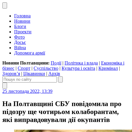
Головна
Новини
Блоги
Проекти
Фото
Досьє
Війна
Допомога армії
Новини Полтавщини:
Події
|
Політика і влада
|
Економіка і
бізнес
|
Спорт
|
Суспільство
|
Культура і освіта
|
Кримінал
|
Здоров’я
|
Цікавинки
|
Архів
25 листопада 2022, 13:39
На Полтавщині СБУ повідомила про
підозру ще чотирьом колаборантам,
які виправдовували дії окупантів