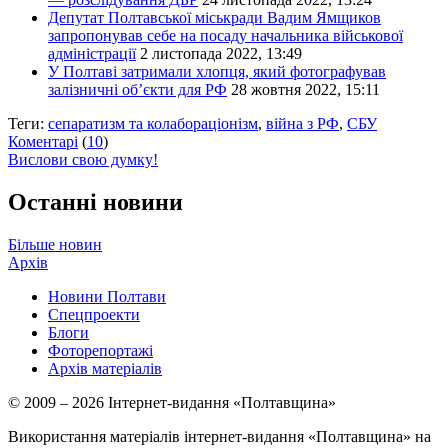
Депутат Полтавської міськради Вадим Ямщиков
запропонував себе на посаду начальника військової
адміністрації
2 листопада 2022, 13:49
У Полтаві затримали хлопця, який фотографував
залізничні об’єкти для РФ
28 жовтня 2022, 15:11
Теги:
сепаратизм та колабораціонізм
,
війна з РФ
,
СБУ
Коментарі
(
10
)
Вислови свою думку!
Останні новини
Більше новин
Архів
Новини Полтави
Спецпроекти
Блоги
Фоторепортажі
Архів матеріалів
© 2009 – 2026 Інтернет-видання «Полтавщина»
Використання матеріалів інтернет-видання «Полтавщина» на