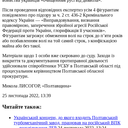
вбивства українців «очищенням русі від диявола».
Після проведення відповідних експертиз усім 4 фігурантам
повідомлено про підозру за ч. 2 ст. 436-2 Кримінального
кодексу України — «Виправдовування, визнання
правомірною, заперечення збройної агресії Російської
Федерації проти України, глорифікація її учасників».
Фігурантам загрожує обмеження волі на строк до п’яти років
або позбавленням волі на той самий строк, з конфіскацією
майна або без такої.
Матеріали щодо 1 особи вже скеровано до суду. Заходи із
викриття та документування протиправної діяльності
здійснювали співробітники УСБУ в Полтавській області під
процесуальним керівництвом Полтавської обласної
прокуратури.
Микола ЛИСОГОР
, «Полтавщина»
25 листопада 2022, 13:39
Читайте також:
Український концерн, до якого входить Полтавський
турбомеханічний завод, працював на російський ВПК
— розслідування ДБР
24 листопада 2022, 13:24