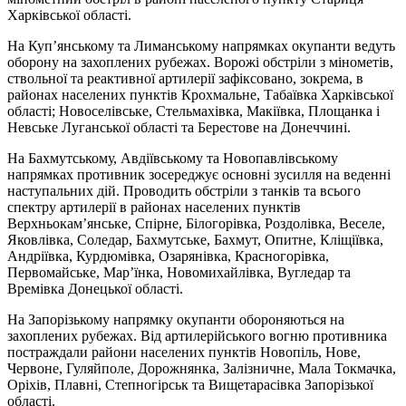
Харківської області.
На Куп’янському та Лиманському напрямках окупанти ведуть
оборону на захоплених рубежах. Ворожі обстріли з мінометів,
ствольної та реактивної артилерії зафіксовано, зокрема, в
районах населених пунктів Крохмальне, Табаївка Харківської
області; Новоселівське, Стельмахівка, Макіївка, Площанка і
Невське Луганської області та Берестове на Донеччині.
На Бахмутському, Авдіївському та Новопавлівському
напрямках противник зосереджує основні зусилля на веденні
наступальних дій. Проводить обстріли з танків та всього
спектру артилерії в районах населених пунктів
Верхньокам’янське, Спірне, Білогорівка, Роздолівка, Веселе,
Яковлівка, Соледар, Бахмутське, Бахмут, Опитне, Кліщіївка,
Андріївка, Курдюмівка, Озарянівка, Красногорівка,
Первомайське, Мар’їнка, Новомихайлівка, Вугледар та
Времівка Донецької області.
На Запорізькому напрямку окупанти обороняються на
захоплених рубежах. Від артилерійського вогню противника
постраждали райони населених пунктів Новопіль, Нове,
Червоне, Гуляйполе, Дорожнянка, Залізничне, Мала Токмачка,
Оріхів, Плавні, Степногірськ та Вищетарасівка Запорізької
області.