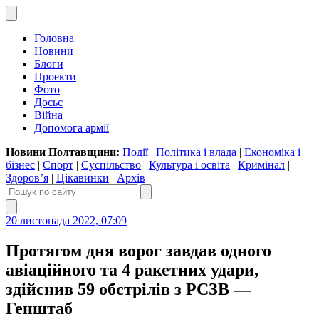
Головна
Новини
Блоги
Проекти
Фото
Досьє
Війна
Допомога армії
Новини Полтавщини:
Події
|
Політика і влада
|
Економіка і
бізнес
|
Спорт
|
Суспільство
|
Культура і освіта
|
Кримінал
|
Здоров’я
|
Цікавинки
|
Архів
20 листопада 2022, 07:09
Протягом дня ворог завдав одного
авіаційного та 4 ракетних удари,
здійснив 59 обстрілів з РСЗВ —
Генштаб