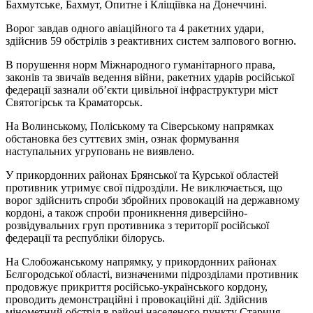
Бахмутське, Бахмут, Опитне і Кліщіївка на Донеччині.
Ворог завдав одного авіаційного та 4 ракетних удари,
здійснив 59 обстрілів з реактивних систем залпового вогню.
В порушення норм Міжнародного гуманітарного права,
законів та звичаїв ведення війни, ракетних ударів російської
федерації зазнали об’єкти цивільної інфраструктури міст
Святогірськ та Краматорськ.
На Волинському, Поліському та Сіверському напрямках
обстановка без суттєвих змін, ознак формування
наступальних угруповань не виявлено.
У прикордонних районах Брянської та Курської областей
противник утримує свої підрозділи. Не виключається, що
ворог здійснить спроби збройних провокацій на державному
кордоні, а також спроби проникнення диверсійно-
розвідувальних груп противника з території російської
федерації та республіки білорусь.
На Слобожанському напрямку, у прикордонних районах
Бєлгородської області, визначеними підрозділами противник
продовжує прикриття російсько-українського кордону,
проводить демонстраційні і провокаційні дії. Здійснив
мінометний обстріл в районі населеного пункту Стариця