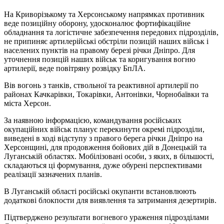
На Криворізькому та Херсонському напрямках противник
веде позиційну оборону, удосконалює фортифікаційне
обладнання та логістичне забезпечення передових підрозділів,
не припиняє артилерійські обстріли позицій наших військ і
населених пунктів на правому березі річки Дніпро. Для
уточнення позицій наших військ та коригування вогню
артилерії, веде повітряну розвідку БпЛА.
Вів вогонь з танків, ствольної та реактивної артилерії по
районах Качкарівки, Токарівки, Антонівки, Чорнобаївки та
міста Херсон.
За наявною інформацією, командування російських
окупаційних військ планує перекинути окремі підрозділи,
виведені в ході відступу з правого берега річки Дніпро на
Херсонщині, для продовження бойових дій в Донецькій та
Луганській областях. Мобілізовані особи, з яких, в більшості,
складаються ці формування, дуже обурені перспективами
реалізації зазначених планів.
В Луганській області російські окупанти встановлюють
додаткові блокпости для виявлення та затримання дезертирів.
Підтверджено результати вогневого ураження підрозділами