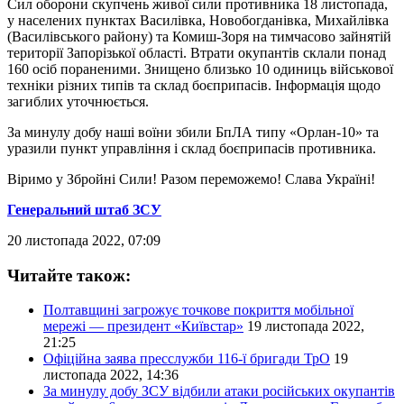
Сил оборони скупчень живої сили противника 18 листопада,
у населених пунктах Василівка, Новобогданівка, Михайлівка
(Василівського району) та Комиш-Зоря на тимчасово зайнятій
території Запорізької області. Втрати окупантів склали понад
160 осіб пораненими. Знищено близько 10 одиниць військової
техніки різних типів та склад боєприпасів. Інформація щодо
загиблих уточнюється.
За минулу добу наші воїни збили БпЛА типу «Орлан-10» та
уразили пункт управління і склад боєприпасів противника.
Віримо у Збройні Сили! Разом переможемо! Слава Україні!
Генеральний штаб ЗСУ
20 листопада 2022, 07:09
Читайте також:
Полтавщині загрожує точкове покриття мобільної
мережі — президент «Київстар»
19 листопада 2022,
21:25
Офіційна заява пресслужби 116-ї бригади ТрО
19
листопада 2022, 14:36
За минулу добу ЗСУ відбили атаки російських окупантів