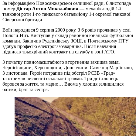
За інформацією Новосанжарської селищної ради, 6 листопада
помер
Дігтяр Антон Миколайович
— механік-водій 1-ї
танкової роти 1-го танкового батальйону 1-ї окремої танкової
Сіверської бригади.
Воїн народився 9 серпня 2000 року. З 6 років проживав у селі
Пологи-Низ. Виступав у складі районної юнацької футбольної
команди. Закінчив Руденківську ЗОШ, в Полтавському ПТУ
здобув професію електрогазозварника. Після навчання
підписав трьохрічний контракт на службу в зоні АТО.
З початку повномасштабного вторгнення захищав землі
Чернігівщини, Херсонщини, Донеччини. Саме під Мар’їнкою,
3 листопада, Герой потрапив під обстріл РСЗВ «Град»
та отримав численні осколкові травми. Три дні хлопець
боровся за життя, та марно… Вдома у хлопця залишилися
батьки, брат та сестра.