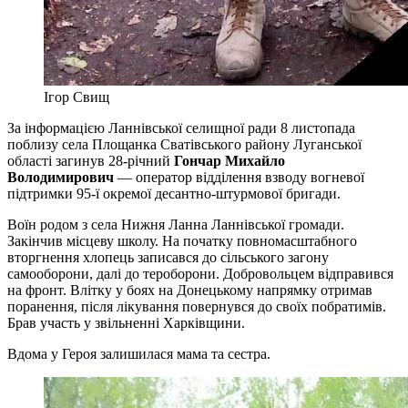
Ігор Свищ
За інформацією Ланнівської селищної ради 8 листопада
поблизу села Площанка Сватівського району Луганської
області загинув 28-річний
Гончар Михайло
Володимирович
— оператор відділення взводу вогневої
підтримки 95-ї окремої десантно-штурмової бригади.
Воїн родом з села Нижня Ланна Ланнівської громади.
Закінчив місцеву школу. На початку повномасштабного
вторгнення хлопець записався до сільського загону
самооборони, далі до тероборони. Добровольцем відправився
на фронт. Влітку у боях на Донецькому напрямку отримав
поранення, після лікування повернувся до своїх побратимів.
Брав участь у звільненні Харківщини.
Вдома у Героя залишилася мама та сестра.