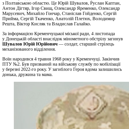
з Полтавською областю. Це Юрій Шувалов, Руслан Каптан,
Антон Дігтяр, Ігор Свищ, Олександр Яременко, Олександр
Марусевич, Михайло Гончар, Станіслав Гойденко, Сергій
Прийма, Сергій Ткаченко, Анатолій Плетюх, Володимир
Решта, Віктор Кисляк та Владислав Галайко.
За інформацією Кременчуцької міської ради, 4 листопада
у Донецькій області внаслідок мінометного обстрілу загинув
Шувалов Юрій Юрійович
— солдат, старший стрілець
механізованого відділення.
Воїн народився 4 травня 1968 року у Кременчуці. Закінчив
ПТУ №2. Був призваний на військову службу по мобілізації
у березні 2022-го року. У загиблого Героя вдома залишились
донька, дружина та мама.