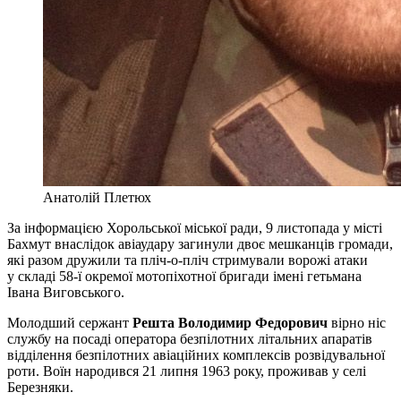
Анатолій Плетюх
За інформацією Хорольської міської ради, 9 листопада у місті
Бахмут внаслідок авіаудару загинули двоє мешканців громади,
які разом дружили та пліч-о-пліч стримували ворожі атаки
у складі 58-ї окремої мотопіхотної бригади імені гетьмана
Івана Виговського.
Молодший сержант
Решта Володимир Федорович
вірно ніс
службу на посаді оператора безпілотних літальних апаратів
відділення безпілотних авіаційних комплексів розвідувальної
роти. Воїн народився 21 липня 1963 року, проживав у селі
Березняки.