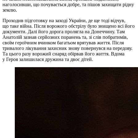
наголосивши, що почувається добре, та пішов захищати рідну
землю.
Проходив підготовку на заході України, де ще тоді відчув,
що таке війна. Після ворожого обстрілу було знищено всі його
документи. Далі його дорога пролягла на Донеччину. Там
Анатолій зазнав серйозних поранень та, зі слів побратимів,
своїм героїчним вчинком багатьом врятував життя. Після
тривалого лікування захисник знову повернувся на передову.
Та цього разу ворожий снаряд обірвав його життя. Вдома
у Героя залишилася дружина та двоє дітей.