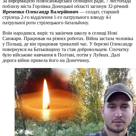
За інформацією Новосанжарської селищної ради, 7 листопада
поблизу міста Горлівка Донецької області загинув 32-річний
Яременко Олександр Валерійович
— солдат, старший
стрілець 2-го відділення 1-го патрульного взводу 4-ї
патрульної роти стрілецького батальйону.
Воїн народився, виріс та закінчив школу в селищі Нові
Санжари. Працював на різних роботах. Війна застала чоловіка
у Польщі, де він працював тривалий час. У березні Олександр
повернувся на Батьківщину та став добровольцем. Спочатку
було військове навчання в Полтаві, потім у Лубнах. Далі
дорога війни привела його на Донеччину.