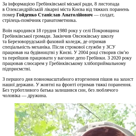
За інформацією Гребінківської міської ради, 8 листопада
в Олександрійській лікарні міста Києва від тяжких поранень
помер
Гойденко Станіслав Анатолійович
— солдат,
стрілець-помічник гранатометника.
Воїн народився 18 грудня 1980 року у селі Покровщина
Гребінківської громади. Закінчив Овсюківську школу
та Березоворудський фаховий коледж, де отримав
спеціальність механіка. Після строкової служби у ЗСУ
працював на будівництві у Києві. У 2004 році створив сім’ю
та перейшов працювати у вагонне депо Гребінки. З 2020 року
працював слюсарем у Гребінківському хлібоприймальному
підприємстві.
З першого дня повномасштабного вторгнення пішов на захист
нашої держави. У жовтні на фронті отримав тяжкі поранення.
Без турботливого батька залишився син, без люблячого
чоловіка — дружина.