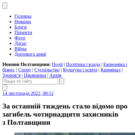
Головна
Новини
Блоги
Проекти
Фото
Досьє
Війна
Допомога армії
Новини Полтавщини:
Події
|
Політика і влада
|
Економіка і
бізнес
|
Спорт
|
Суспільство
|
Культура і освіта
|
Кримінал
|
Здоров’я
|
Цікавинки
|
Архів
14 листопада 2022, 08:12
За останній тиждень стало відомо про
загибель чотирнадцяти захисників
з Полтавщини