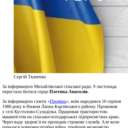
Сергій Ткаченко
За інформацією Михайлівської сільської ради, 9 листопада
перестало битися серце
Плетюха Анатолія
.
За інформацією газети «
Промінь
», воїн народився 10 серпня
1986 року в Нижня Ланна Карлівського району. Проживав
у селі Кустолово-Суходілка. Працював трактористом-
машиністом на сільськогосподарських підприємствах краю.
Через ваду здоров’я не проходив строкову службу. Але коли
почалася повномасштабна війна, пройшов медкомісію,