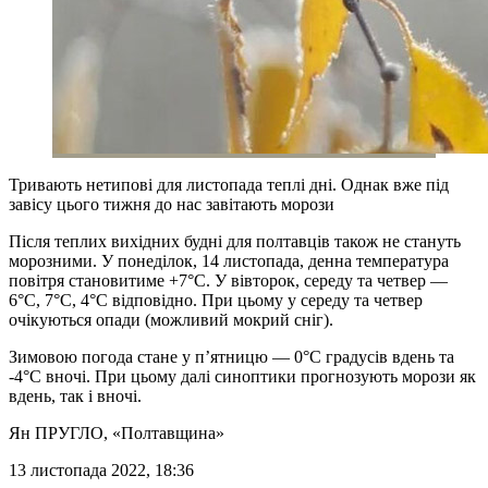
Тривають нетипові для листопада теплі дні. Однак вже під
завісу цього тижня до нас завітають морози
Після теплих вихідних будні для полтавців також не стануть
морозними. У понеділок, 14 листопада, денна температура
повітря становитиме +7°C. У вівторок, середу та четвер —
6°C, 7°C, 4°C відповідно. При цьому у середу та четвер
очікуються опади (можливий мокрий сніг).
Зимовою погода стане у п’ятницю — 0°C градусів вдень та
-4°C вночі. При цьому далі синоптики прогнозують морози як
вдень, так і вночі.
Ян ПРУГЛО
, «Полтавщина»
13 листопада 2022, 18:36