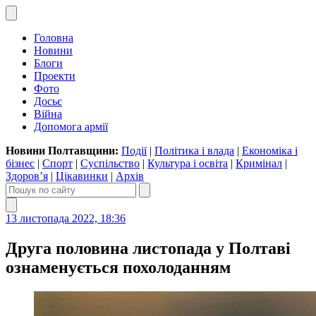
Головна
Новини
Блоги
Проекти
Фото
Досьє
Війна
Допомога армії
Новини Полтавщини:
Події
|
Політика і влада
|
Економіка і
бізнес
|
Спорт
|
Суспільство
|
Культура і освіта
|
Кримінал
|
Здоров’я
|
Цікавинки
|
Архів
13 листопада 2022, 18:36
Друга половина листопада у Полтаві
ознаменується похолоданням