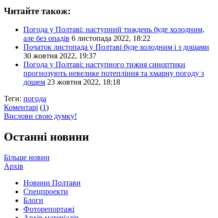
Читайте також:
Погода у Полтаві: наступний тиждень буде холодним,
але без опадів
6 листопада 2022, 18:22
Початок листопада у Полтаві буде холодним і з дощами
30 жовтня 2022, 19:37
Погода у Полтаві: наступного тижня синоптики
прогнозують невелике потепління та хмарну погоду з
дощем
23 жовтня 2022, 18:18
Теги:
погода
Коментарі
(
1
)
Вислови свою думку!
Останні новини
Більше новин
Архів
Новини Полтави
Спецпроекти
Блоги
Фоторепортажі
Архів матеріалів