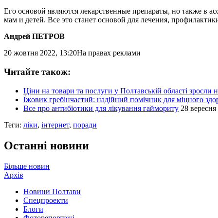
Его основой являются лекарственные препараты, но также в ас
мам и детей. Все это станет основой для лечения, профилактик
Андрей ПЕТРОВ
20 жовтня 2022, 13:20
На правах реклами
Читайте також:
Ціни на товари та послуги у Полтавській області зросли
Їжовик гребінчастий: надійний помічник для міцного здо
Все про антибіотики для лікування гаймориту
28 вересня 
Теги:
ліки
,
інтернет
,
поради
Останні новини
Більше новин
Архів
Новини Полтави
Спецпроекти
Блоги
Фоторепортажі