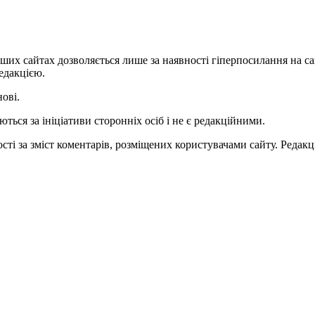
ших сайтах дозволяється лише за наявності гіперпосилання на с
едакцією.
нові.
ться за ініціативи сторонніх осіб і не є редакційними.
ті за зміст коментарів, розміщених користувачами сайту. Редакці