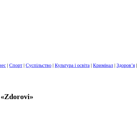
нес
|
Спорт
|
Суспільство
|
Культура і освіта
|
Кримінал
|
Здоров’я
 «Zdorovi»