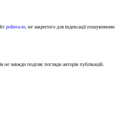
айт
poltava.to
, не закритого для індексації пошуковими
я не завжди поділяє погляди авторів публікацій.