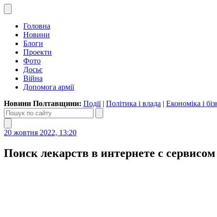
Головна
Новини
Блоги
Проекти
Фото
Досьє
Війна
Допомога армії
Новини Полтавщини:
Події
|
Політика і влада
|
Економіка і біз
20 жовтня 2022, 13:20
Поиск лекарств в интернете с сервисом