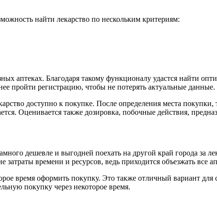
зможность найти лекарство по нескольким критериям:
зных аптеках. Благодаря такому функционалу удастся найти опт
нее пройти регистрацию, чтобы не потерять актуальные данные.
карство доступно к покупке. После определения места покупки, 
ается. Оценивается также дозировка, побочные действия, предназ
много дешевле и выгодней поехать на другой край города за лек
е затраты времени и ресурсов, ведь приходится объезжать все а
орое время оформить покупку. Это также отличный вариант для с
ельную покупку через некоторое время.