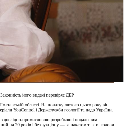
Законність його видачі перевіряє ДБР.
Полтавській області. На початку лютого цього року він
еріали YouControl і Держслужби геології та надр України.
я з дослідно-промисловою розробкою і подальшим
ий на 20 років і без аукціону — за наказом т. в. о. голови