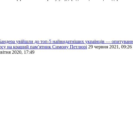
Бандера увійшли до топ-5 найвидатніших українців — опитуван
урсу на кращий пам’ятник Симону Петлюрі
29 червня 2021, 09:26
квітня 2020, 17:49