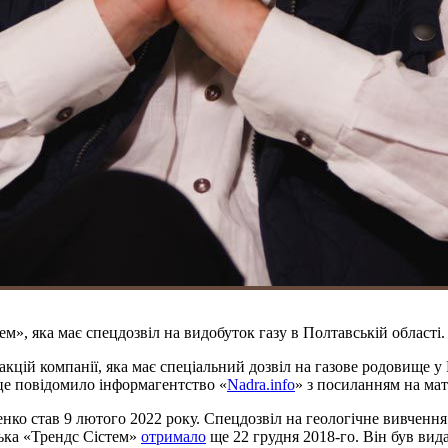
, яка має спецдозвіл на видобуток газу в Полтавській області. 
ій компанії, яка має спеціальний дозвіл на газове родовище у 
це повідомило інформагентство «
Nadra.info
» з посиланням на мат
нко став 9 лютого 2022 року. Спецдозвіл на геологічне вивченн
ька «Трендс Сістем»
отримало
ще 22 грудня 2018-го. Він був видан