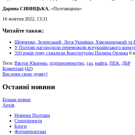
Дарина СИНИЦЬКА
, «Полтавщина»
16 жовтня 2022, 13:31
Читайте також:
Шевченко, Зеленський, Леся Українка, Хмельницький та 
У Полтаві нагородили переможців всеукраїнського конк
310 років тому схвалили Конституцію Пилипа Орлика
6 
Теги:
Віктор Ющенко
,
підприємництво
,
газ
,
нафта
,
ПЕК
,
ДБР
Коментарі
(
42
)
Вислови свою думку!
Останні новини
Більше новин
Архів
Новини Полтави
Спецпроекти
Блоги
Фоторепортажі