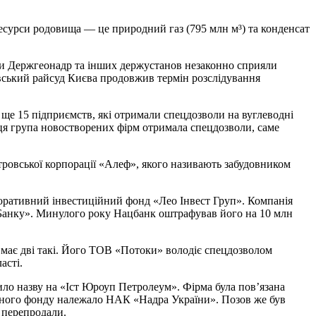
ресурси родовища — це природний газ (795 млн м³) та конденсат
би Держгеонадр та інших держустанов незаконно сприяли
іївський райсуд Києва продовжив термін розслідування
 ще 15 підприємств, які отримали спецдозволи на вуглеводні
 ця група новостворених фірм отримала спецдозволи, саме
ровської корпорації «Алеф», якого називають забудовником
оративний інвестиційний фонд «Лео Інвест Груп». Компанія
с Банку». Минулого року Нацбанк оштрафував його на 10 млн
ає дві такі. Його ТОВ «Потоки» володіє спецдозволом
асті.
ило назву на «Іст Юроуп Петролеум». Фірма була пов’язана
утного фонду належало НАК «Надра України». Позов же був
 перепродали.