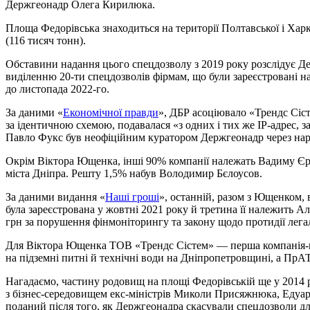
Держгеонадр Олега Кирилюка.
Площа Федорівська знаходиться на території Полтавської і Хар
(116 тисяч тонн).
Обставини надання цього спецдозволу з 2019 року розслідує Д
виділенню 20-ти спецдозволів фірмам, що були зареєстровані на
до листопада 2022-го.
За даними «
Економічної правди
», ДБР асоціювало «Трендс Сіст
за ідентичною схемою, подавалася «з одних і тих же IP-адрес,
Павло Фукс був неофіційним куратором Держгеонадр через на
Окрім Віктора Ющенка, інші 90% компанії належать Вадиму Єрм
міста Дніпра. Решту 1,5% набув Володимир Бєлоусов.
За даними видання «
Наші гроші
», останній, разом з Ющенком,
була зареєстрована у жовтні 2021 року й третина її належить 
грн за порушення фінмоніторингу та закону щодо протидії лега
Для Віктора Ющенка ТОВ «Трендс Сістем» — перша компанія-на
на підземні питні й технічні води на Дніпропетровщині, а ПрА
Нагадаємо, частину родовищ на площі Федорівській ще у 2014 
з бізнес-середовищем екс-міністрів Миколи Присяжнюка, Едуа
поданий після того, як Держгеонадра скасували спецдозволи дл