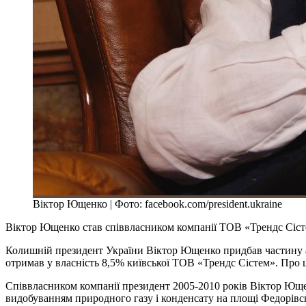
Віктор Ющенко | Фото: facebook.com/president.ukraine
Віктор Ющенко став співвласником компанії ТОВ «Трендс Сістем»
Колишній президент України Віктор Ющенко придбав частину акц
отримав у власність 8,5% київської ТОВ «Трендс Сістем». Про 
Співвласником компанії президент 2005-2010 років Віктор Юще
видобуванням природного газу і конденсату на площі Федорівс