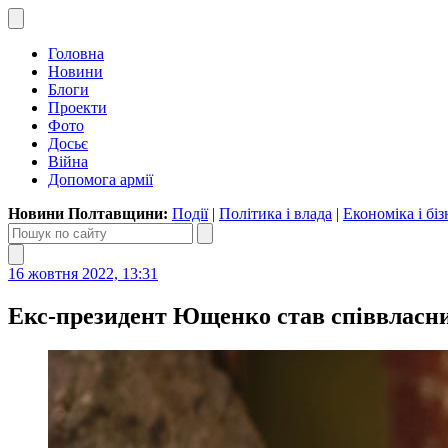
Головна
Новини
Блоги
Проекти
Фото
Досьє
Війна
Допомога армії
Новини Полтавщини:
Події
|
Політика і влада
|
Економіка і біз
16 жовтня 2022, 13:31
Екс-президент Ющенко став співвласни