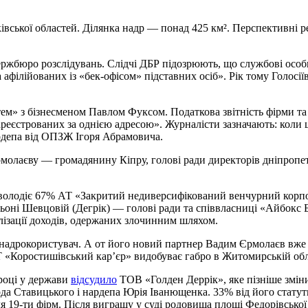
ківської областей. Ділянка надр — понад 425 км². Перспективні 
ержбюро розслідувань. Слідчі ДБР підозрюють, що службові осо
 афілійованих із «бек-офісом» підставних осіб». Рік тому Голос
ем» з бізнесменом Павлом Фуксом. Податкова звітність фірми та
 зареєстрованих за однією адресою». Журналісти зазначають: коли
рдепа від ОПЗЖ Ігоря Абрамовича.
олаєву — громадянину Кіпру, голові ради директорів дніпропет
 володіє 67% АТ «Закритий недиверсифікований венчурний корп
Альоні Шевцовій (Дегрік) — голові ради та співвласниці «Айбок
лізації доходів, одержаних злочинним шляхом.
дрокористувач. А от його новий партнер Вадим Єрмолаєв вже м
Т «Коростишівський карʼєр» видобуває габро в Житомирській обл
році у держави
відсудило
ТОВ «Голден Деррік», яке пізніше змін
рда Ставицького і нардепа Юрія Іванющенка. 33% від його стат
я 19-ти фірм. Після виграшу у суді родовища площі Федорівської