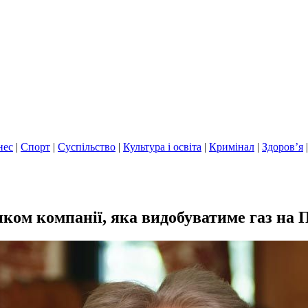
нес
|
Спорт
|
Суспільство
|
Культура і освіта
|
Кримінал
|
Здоров’я
ком компанії, яка видобуватиме газ на