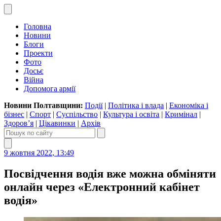
Головна
Новини
Блоги
Проекти
Фото
Досьє
Війна
Допомога армії
Новини Полтавщини:
Події
|
Політика і влада
|
Економіка і
бізнес
|
Спорт
|
Суспільство
|
Культура і освіта
|
Кримінал
|
Здоров’я
|
Цікавинки
|
Архів
9 жовтня 2022, 13:49
Посвідчення водія вже можна обміняти
онлайн через «Електронний кабінет
водія»