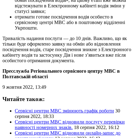
обмін посвідчення водія», на цьому етапі вже можна
відстежувати в Електронному кабінеті водія зміни у
статусі заявки;
отримати готове посвідчення водія особисто в
сервісному центрі МВС або в поштовому відділенні
Укрпошти.
Тривалість надання послуги — до 10 днів. Важливо, що як
тільки буде оформлено заявку на обмін або відновлення
посвідчення водія, старе посвідчення зникне з Електронного
кабінету водія та застосунку Дія і нове з’явиться вже після
особистого отримання документа.
Пресслужба Регіонального сервісного центру МВС в
Полтавській області
9 жовтня 2022, 13:49
Читайте також:
Сервісні центри МВС змінюють графік роботи
30
серпня 2022, 18:33
Сервісні центри МВС відновили послугу перевірки
наявності номерних знаків.
18 серпня 2022, 16:12
Сервісні центри МВС відновили онлайн-запис до