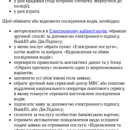
у разі крадіжки (тоді потрібно спочатку звернутися до
поліції);
у разі втрати.
Щоб обміняти або відновити посвідчення водія, необхідно:
авторизуватися в
Електронному кабінеті водія
, обравши
зручний спосіб: за допомогою електронного підпису,
BankID або Дія.Підпису;
у меню послуг обрати пункт «Електронні послуги»,
потім знайти та вибрати «Відновлення та обмін
посвідчення водія»;
перевірити правильність контактних даних та у блоці
«Обрати причину» позначити один із запропонованих
варіантів;
заповнити усі обов’язкові поля заявки;
обрати зручний вам сервісний центр МВС або поштове
відділення національного оператора поштового сервісу,
в якому плануєте отримати виготовлене посвідчення
водія;
підписати заяву за допомогою електронного підпису,
BankID, або Дія.Підпису;
сплатити за послугу особистою банківською картою;
отримати автоматичне повідомлення щодо успішної
подачі заявки на отримання послуги «Відновлення та