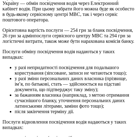
Україну — обмін посвідчення водія через Електронний
кабінет водія. При цьому забрати його можна буде як особисто
в будь-якому сервісному центрі МВС, так і через сервіс
поштового оператора.
Орієнтовна вартість послуги — 254 грн за бланк посвідчення,
26 грн за адмінпослуги сервісного центру МВС та 294 грн за
логістичні витрати, також може бути нарахована комісія банку.
Послуги обміну посвідчення водія надаються у таких
випадках:
у разі непридатності посвідчення для подальшого
користування (зіпсоване, записи не читаються тощо);
у разі зміни персональних даних власника (прізвище,
ім’я, по батькові, стать — здійснюється на підставі
документа, що підтверджує таку зміну);
за бажанням власника (наприклад, з метою отримання
сучаснішого бланку, уточнення персональних даних
латинськими літерами, заміни фото тощо);
після закінчення терміну дії.
Послуги відновлення посвідчення водія надаються у таких
випадках: