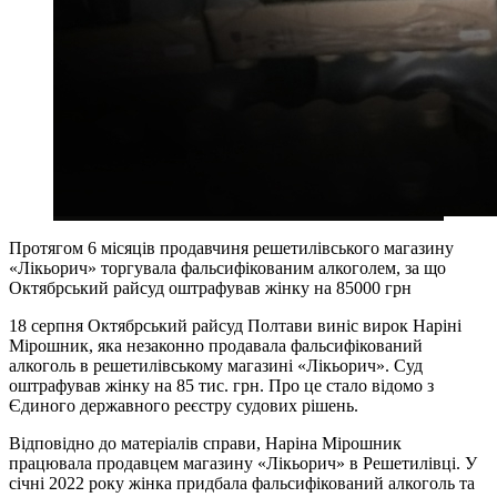
Протягом 6 місяців продавчиня решетилівського магазину
«Лікьорич» торгувала фальсифікованим алкоголем, за що
Октябрський райсуд оштрафував жінку на 85000 грн
18 серпня Октябрський райсуд Полтави виніс вирок Наріні
Мірошник, яка незаконно продавала фальсифікований
алкоголь в решетилівському магазині «Лікьорич». Суд
оштрафував жінку на 85 тис. грн. Про це стало відомо з
Єдиного державного реєстру судових рішень.
Відповідно до матеріалів справи, Наріна Мірошник
працювала продавцем магазину «Лікьорич» в Решетилівці. У
січні 2022 року жінка придбала фальсифікований алкоголь та