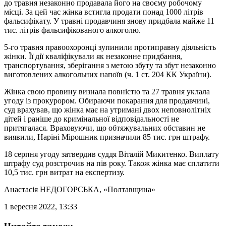
до травня незаконно продавала його на своєму робочому
місці. За цей час жінка встигла продати понад 1000 літрів
фальсифікату. У травні продавчиня знову придбала майже 11
тис. літрів фальсифікованого алкоголю.
5-го травня правоохоронці зупинили протиправну діяльність
жінки. Її дії кваліфікували як незаконне придбання,
транспортування, зберігання з метою збуту та збут незаконно
виготовлених алкогольних напоїв (ч. 1 ст. 204 КК України).
Жінка свою провину визнала повністю та 27 травня уклала
угоду із прокурором. Обираючи покарання для продавчині,
суд врахував, що жінка має на утримані двох неповнолітніх
дітей і раніше до кримінальної відповідальності не
притягалася. Враховуючи, що обтяжувальних обставин не
виявили, Наріні Мірошник призначили 85 тис. грн штрафу.
18 серпня угоду затвердив суддя Віталій Микитенко. Виплату
штрафу суд розстрочив на пів року. Також жінка має сплатити
10,5 тис. грн витрат на експертизу.
Анастасія НЕДОГОРСЬКА
, «Полтавщина»
1 вересня 2022, 13:33