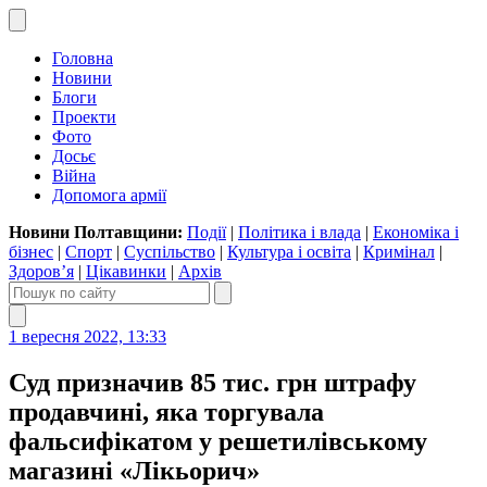
Головна
Новини
Блоги
Проекти
Фото
Досьє
Війна
Допомога армії
Новини Полтавщини:
Події
|
Політика і влада
|
Економіка і
бізнес
|
Спорт
|
Суспільство
|
Культура і освіта
|
Кримінал
|
Здоров’я
|
Цікавинки
|
Архів
1 вересня 2022, 13:33
Суд призначив 85 тис. грн штрафу
продавчині, яка торгувала
фальсифікатом у решетилівському
магазині «Лікьорич»