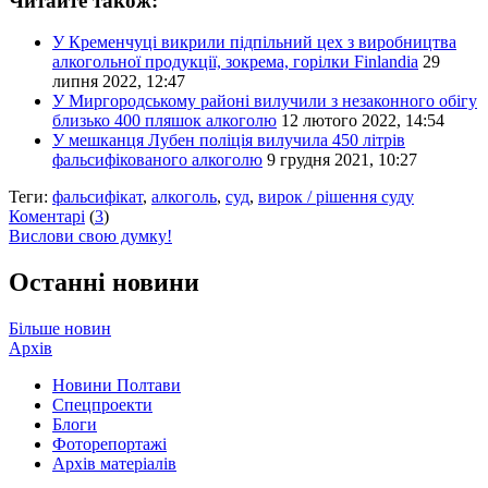
Читайте також:
У Кременчуці викрили підпільний цех з виробництва
алкогольної продукції, зокрема, горілки Finlandia
29
липня 2022, 12:47
У Миргородському районі вилучили з незаконного обігу
близько 400 пляшок алкоголю
12 лютого 2022, 14:54
У мешканця Лубен поліція вилучила 450 літрів
фальсифікованого алкоголю
9 грудня 2021, 10:27
Теги:
фальсифікат
,
алкоголь
,
суд
,
вирок / рішення суду
Коментарі
(
3
)
Вислови свою думку!
Останні новини
Більше новин
Архів
Новини Полтави
Спецпроекти
Блоги
Фоторепортажі
Архів матеріалів