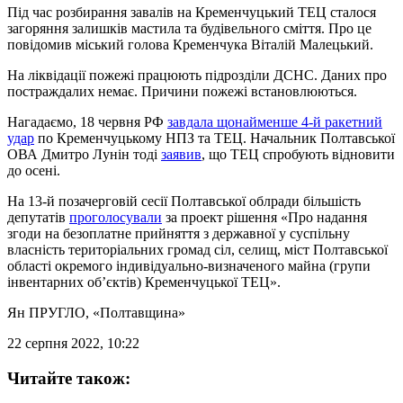
Під час розбирання завалів на Кременчуцький ТЕЦ сталося
загоряння залишків мастила та будівельного сміття. Про це
повідомив міський голова Кременчука Віталій Малецький.
На ліквідації пожежі працюють підрозділи ДСНС. Даних про
постраждалих немає. Причини пожежі встановлюються.
Нагадаємо, 18 червня РФ
завдала щонайменше 4-й ракетний
удар
по Кременчуцькому НПЗ та ТЕЦ. Начальник Полтавської
ОВА Дмитро Лунін тоді
заявив
, що ТЕЦ спробують відновити
до осені.
На 13-й позачерговій сесії Полтавської облради більшість
депутатів
проголосували
за проект рішення «Про надання
згоди на безоплатне прийняття з державної у суспільну
власність територіальних громад сіл, селищ, міст Полтавської
області окремого індивідуально-визначеного майна (групи
інвентарних об’єктів) Кременчуцької ТЕЦ».
Ян ПРУГЛО
, «Полтавщина»
22 серпня 2022, 10:22
Читайте також: