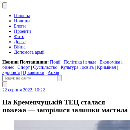
Головна
Новини
Блоги
Проекти
Фото
Досьє
Війна
Допомога армії
Новини Полтавщини:
Події
|
Політика і влада
|
Економіка і
бізнес
|
Спорт
|
Суспільство
|
Культура і освіта
|
Кримінал
|
Здоров’я
|
Цікавинки
|
Архів
22 серпня 2022, 10:22
На Кременчуцькій ТЕЦ сталася
пожежа — загорілися залишки мастила