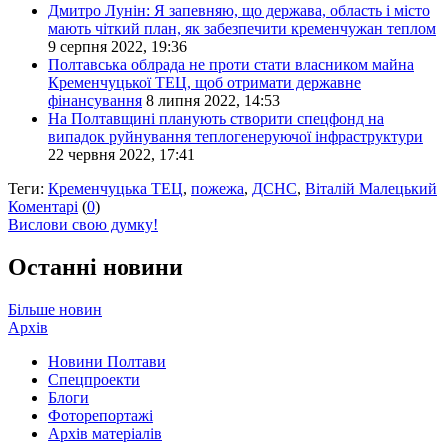
Дмитро Лунін: Я запевняю, що держава, область і місто
мають чіткий план, як забезпечити кременчужан теплом
9 серпня 2022, 19:36
Полтавська облрада не проти стати власником майна
Кременчуцької ТЕЦ, щоб отримати державне
фінансування
8 липня 2022, 14:53
На Полтавщині планують створити спецфонд на
випадок руйнування теплогенеруючої інфраструктури
22 червня 2022, 17:41
Теги:
Кременчуцька ТЕЦ
,
пожежа
,
ДСНС
,
Віталій Малецький
Коментарі
(
0
)
Вислови свою думку!
Останні новини
Більше новин
Архів
Новини Полтави
Спецпроекти
Блоги
Фоторепортажі
Архів матеріалів