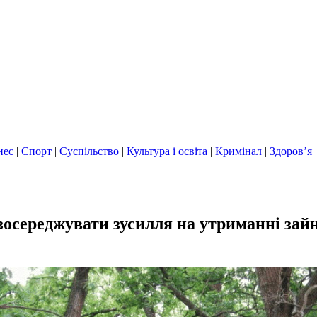
нес
|
Спорт
|
Суспільство
|
Культура і освіта
|
Кримінал
|
Здоров’я
осереджувати зусилля на утриманні зайн