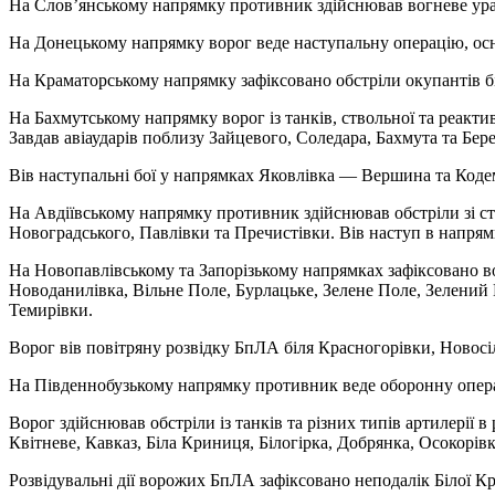
На Слов’янському напрямку противник здійснював вогневе ураже
На Донецькому напрямку ворог веде наступальну операцію, осно
На Краматорському напрямку зафіксовано обстріли окупантів бі
На Бахмутському напрямку ворог із танків, ствольної та реакти
Завдав авіаударів поблизу Зайцевого, Соледара, Бахмута та Бер
Вів наступальні бої у напрямках Яковлівка — Вершина та Кодема
На Авдіївському напрямку противник здійснював обстріли зі ст
Новоградського, Павлівки та Пречистівки. Вів наступ в напрям
На Новопавлівському та Запорізькому напрямках зафіксовано вор
Новоданилівка, Вільне Поле, Бурлацьке, Зелене Поле, Зелений 
Темирівки.
Ворог вів повітряну розвідку БпЛА біля Красногорівки, Новосіл
На Південнобузькому напрямку противник веде оборонну операц
Ворог здійснював обстріли із танків та різних типів артилерії
Квітневе, Кавказ, Біла Криниця, Білогірка, Добрянка, Осокорів
Розвідувальні дії ворожих БпЛА зафіксовано неподалік Білої Кр