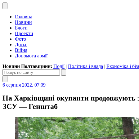
Головна
Новини
Блоги
Проекти
Фото
Досьє
Війна
Допомога армії
Новини Полтавщини:
Події
|
Політика і влада
|
Економіка і біз
6 серпня 2022, 07:09
На Харківщині окупанти продовжують з
ЗСУ — Генштаб