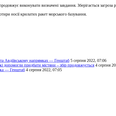
одовжує виконувати визначені завдання. Зберігається загроза ра
отири носії крилатих ракет морського базування.
 та Авдіївському напрямках — Генштаб
5 серпня 2022, 07:06
які допомогли придбати містяни – збір продовжується
4 серпня 20
ька — Генштаб
4 серпня 2022, 07:05