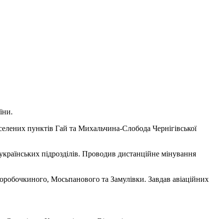
їни.
аселених пунктів Гай та Михальчина-Слобода Чернігівської
українських підрозділів. Проводив дистанційне мінування
Коробочкиного, Мосьпанового та Замулівки. Завдав авіаційних