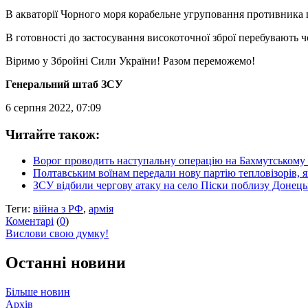
В акваторії Чорного моря корабельне угруповання противника пр
В готовності до застосування високоточної зброї перебувають ч
Віримо у Збройні Сили України! Разом переможемо!
Генеральний штаб ЗСУ
6 серпня 2022, 07:09
Читайте також:
Ворог проводить наступальну операцію на Бахмутському
Полтавським воїнам передали нову партію тепловізорів, 
ЗСУ відбили чергову атаку на село Піски поблизу Донец
Теги:
війна з РФ
,
армія
Коментарі
(
0
)
Вислови свою думку!
Останні новини
Більше новин
Архів