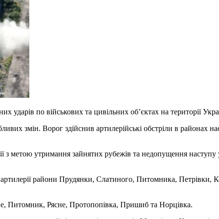
их ударів по військових та цивільних об’єктах на території Укра
ливих змін. Ворог здійснив артилерійські обстріли в районах н
ї з метою утримання зайнятих рубежів та недопущення наступу 
ї артилерії райони Прудянки, Слатиного, Питомника, Петрівки, 
не, Питомник, Рясне, Протопопівка, Пришиб та Норцівка.