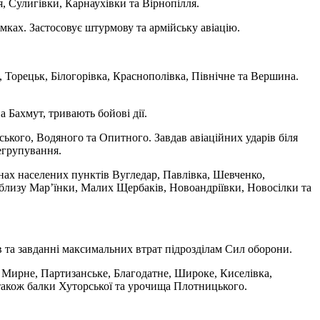
, Сулигівки, Карнаухівки та Вірнопілля.
ках. Застосовує штурмову та армійську авіацію.
, Торецьк, Білогорівка, Краснополівка, Північне та Вершина.
 Бахмут, тривають бойові дії.
ького, Водяного та Опитного. Завдав авіаційних ударів біля
егрупування.
онах населених пунктів Вугледар, Павлівка, Шевченко,
облизу Мар’їнки, Малих Щербаків, Новоандріївки, Новосілки та
 та завданні максимальних втрат підрозділам Сил оборони.
ч, Мирне, Партизанське, Благодатне, Широке, Киселівка,
а також балки Хуторської та урочища Плотницького.