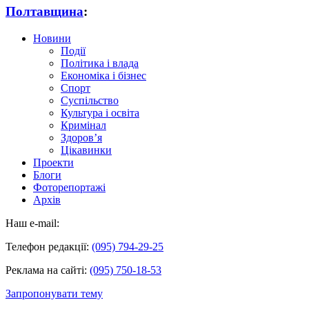
Полтавщина
:
Новини
Події
Політика і влада
Економіка і бізнес
Спорт
Суспільство
Культура і освіта
Кримінал
Здоров’я
Цікавинки
Проекти
Блоги
Фоторепортажі
Архів
Наш e-mail:
Телефон редакції:
(095) 794-29-25
Реклама на сайті:
(095) 750-18-53
Запропонувати тему