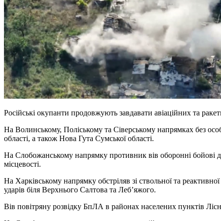
Російські окупанти продовжують завдавати авіаційних та ракетн
На Волинському, Поліському та Сіверському напрямках без особ
області, а також Нова Гута Сумської області.
На Слобожанському напрямку противник вів оборонні бойові ді
місцевості.
На Харківському напрямку обстріляв зі ствольної та реактивно
ударів біля Верхнього Салтова та Леб’яжого.
Вів повітряну розвідку БпЛА в районах населених пунктів Ліс