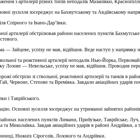
ння з артилерії різних типів неподалік Мазанівки, Краснопілля
вні зусилля зосереджує на Бахмутському та Авдіївському напрям
ля Спірного та Івано-Дар’ївки.
вної артилерії обстрілював райони населених пунктів Бахмутське
естового.
 — Зайцеве, успіху не мав, відійшов. Веде наступ у напрямку на
вольної та реактивної артилерії неподалік Нью-Йорка, Первомайс
ку Лозове — Невельське, успіху не мав, відійшов. Проводив пер
ожі обстріли зі ствольної, реактивної артилерії та танків в рай
Гай, Червоне, Степове та Времівка. Завдали авіаційних ударів п
ки і Таврійського.
ію. Основні зусилля зосереджує на утриманні зайнятих районів
 в районах населених пунктів Лимани, Прибузьке, Таврійське, Лу
ка та Миколаївка. Завдав авіаційних ударів в районі Андріївки, 
иниці, Нижніх Сірогозів, Лозового та Андріївки.