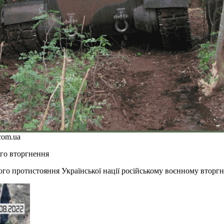
com.ua
ого вторгнення
ного протистояння Української нації російському воєнному вторг