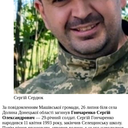
Сергій Сердюк
За повідомленням Машівської громади, 26 липня біля села
Долина Донецької області загинув
Гончаренко Сергій
Олександрович
— 29-річний солдат. Сергій Гончаренко
народився 11 квітня 1993 року, закінчив Селещинську школу.
Потім пішов працювати, створив родину, у нього народилися