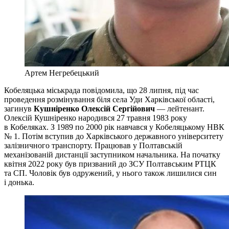
Артем Негребецький
Кобеляцька міськрада повідомила, що 28 липня, під час
проведення розмінування біля села Уди Харківської області,
загинув
Кушніренко Олексій Сергійович
— лейтенант.
Олексій Кушніренко народився 27 травня 1983 року
в Кобеляках. З 1989 по 2000 рік навчався у Кобеляцькому НВК
№ 1. Потім вступив до Харківського державного університету
залізничного транспорту. Працював у Полтавській
механізованій дистанції заступником начальника. На початку
квітня 2022 року був призваний до ЗСУ Полтавським РТЦК
та СП. Чоловік був одружений, у нього також лишилися син
і донька.