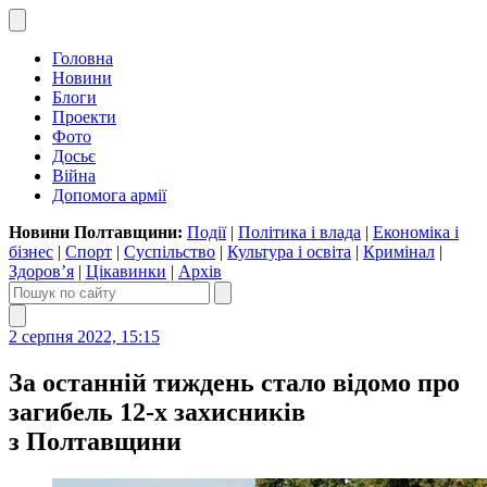
Головна
Новини
Блоги
Проекти
Фото
Досьє
Війна
Допомога армії
Новини Полтавщини:
Події
|
Політика і влада
|
Економіка і
бізнес
|
Спорт
|
Суспільство
|
Культура і освіта
|
Кримінал
|
Здоров’я
|
Цікавинки
|
Архів
2 серпня 2022, 15:15
За останній тиждень стало відомо про
загибель 12-х захисників
з Полтавщини