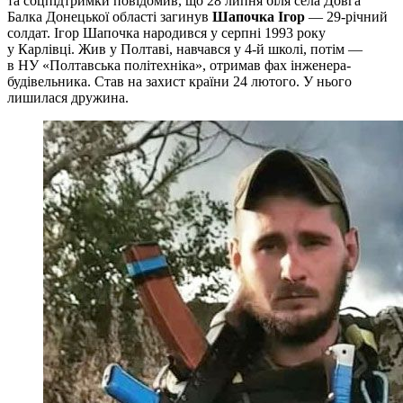
та соцпідтримки повідомив, що 28 липня біля села Довга
Балка Донецької області загинув
Шапочка Ігор
— 29-річний
солдат. Ігор Шапочка народився у серпні 1993 року
у Карлівці. Жив у Полтаві, навчався у 4-й школі, потім —
в НУ «Полтавська політехніка», отримав фах інженера-
будівельника. Став на захист країни 24 лютого. У нього
лишилася дружина.