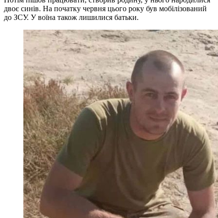
двоє синів. На початку червня цього року був мобілізований
до ЗСУ. У воїна також лишилися батьки.