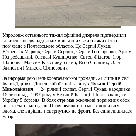
Упродовж останнього тижня офіційні джерела підтвердили
загибель ще дванадцятьох військових, життя яких було
пов’язане з Полтавською областю. Це Сергій Лукаш,
В’ячеслав Марков, Сергій Сердюк, Сергій Гончаренко, Артем
Негребецький, Олексій Кушніренко, Євген Філатов, Ігор
Шапочка, Максим Краснокутський, Єгор Стадник, Олег
Зданевич і Микола Сімперович
За інформацією Великобагачанської громади, 21 липня в селі
Івано-Дар’ївка Донецької області загинув
Лукаш Сергій
Миколайович
— 24-річний солдат. Сергій Лукаш народився
16 листопада 1997 року у Великій Багачці. Пішов захищати
Україну 5 березня. В боях отримав осколкові поранення обох
ніг, плеча та контузію. Після реабілітації міг залишитися
вдома, але вирішив повернутися на фронт. Без сина лишилася
матір.