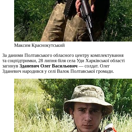
Максим Краснокутський
За даними Полтавського обласного центру комплектування
та соцпідтримки, 28 липня біля села Уди Харківської області
загинув
Зданевич Олег Васильович
— солдат. Олег
Зданевич народився у селі Валок Полтавської громади.