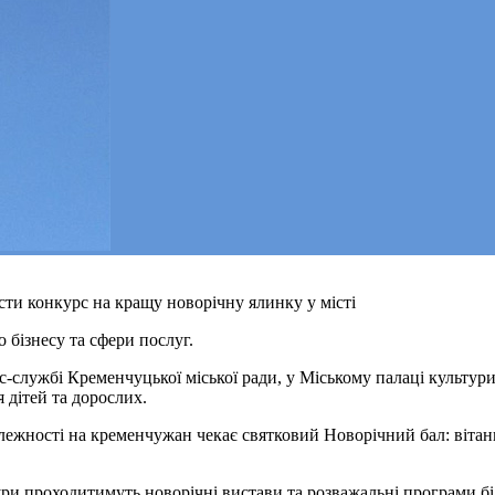
ти конкурс на кращу новорічну ялинку у місті
о бізнесу та сфери послуг.
ес-службі Кременчуцької міської ради, у Міському палаці культур
 дітей та дорослих.
алежності на кременчужан чекає святковий Новорічний бал: вітан
тури проходитимуть новорічні вистави та розважальні програми бі