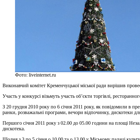
Фото: liveinternet.ru
Виконавчий комітет Кременчуцької міської ради вирішив провес
Участь у конкурсі візьмуть участь об’єкти торгівлі, ресторанног
З 20 грудня 2010 року по 6 січня 2011 року, як повідомили в пр
ранки, розважальні програми, вечори відпочинку, дискотеки для
Першого січня 2011 року з 02.00 до 05.00 години на площі Нез
дискотека.
Щодня з 3 по 5 січня о 10.00 та о 13.00 у Міському палаці куль