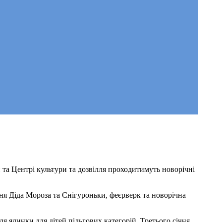
и та Центрі культури та дозвілля проходитимуть новорічні
ня Діда Мороза та Снігуроньки, феєрверк та новорічна
ля ялинки для дітей пільгових категорій. Третього січня