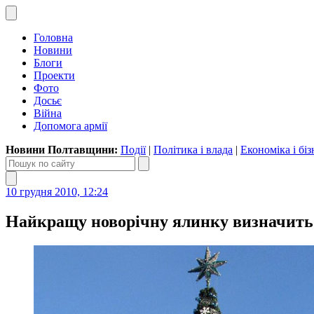
Головна
Новини
Блоги
Проекти
Фото
Досьє
Війна
Допомога армії
Новини Полтавщини:
Події
|
Політика і влада
|
Економіка і біз
10 грудня 2010, 12:24
Найкращу новорічну ялинку визначить